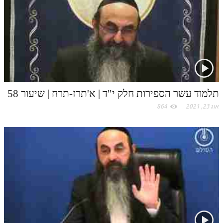
t
לאתר ספר הרב
.
דף היומי בזוהר הקדוש
c
o
m
תלמוד עשר הספירות חלק י"ד | א'תרז-תרח | שיעור 58
אוג 23, 2021
864