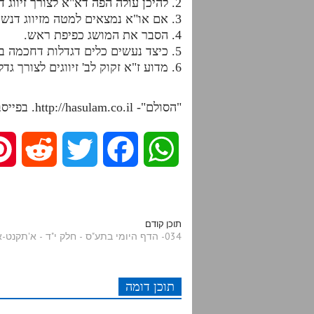
2. להיכן עולה הפה דא"א לצורך זיווג דנשיקין והיכן במצב זה או"א?
3. אם או"א נמצאים למטה מזיווג דנשיקין, כיצד מקבלים זיווג זה?
4. הסבר את המושג כפיפת ראש.
5. כיצד נעשים כלים דגדלות דחכמה באו"א?
6. מדוע ז"א זקוק לב' זיווגים לצורך גדלות דחיה ואילו או"א לזיווג אחד?
"הסולם"- http://hasulam.co.il. בפייסבוק – http://facebook.com/hasulams
R
T
F
W
e
w
a
h
d
i
c
a
תוכן קודם
034- הדף היומי בתע"ס - חלק י"ד - א'תקנט-א'תקס
d
t
e
t
תוכן דומה
i
t
b
s