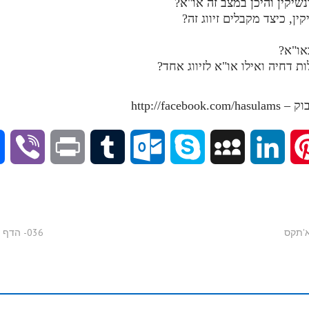
V
P
T
O
S
M
L
P
i
r
u
u
k
y
i
i
b
i
m
t
y
S
n
n
036- הדף היומי בתע"ס - חלק י"ד - א'תקסג-א'תקסד
e
n
b
l
p
p
k
t
r
t
l
o
e
a
e
e