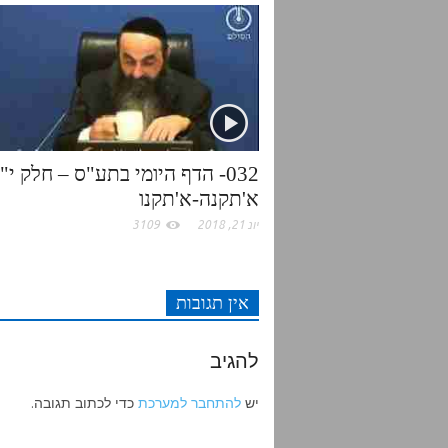
t
e
o
A
r
o
p
k
p
032- הדף היומי בתע"ס – חלק י"
א'תקנה-א'תקנו
יונ 21, 2018
3109
אין תגובות
להגיב
יש
להתחבר למערכת
כדי לכתוב תגובה.