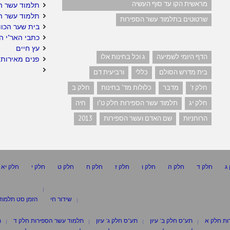
מראשית הקו עד סוף העשיה
תלמוד עשר ה
תלמוד עשר ה
שרטוטים בתלמוד עשר הספירות
בית שער הכוו
כתבי האר"י ה
עץ חיים
הדף היומי לשמיעה
ג וכל בחינות אלו
פנים מאירות 
בית מדרש הסולם
כללי
ורביעית דם
חלק ז'
מדבר
כלולות מד' בחינות
חלק ב
חלק יג
תלמוד עשר הספירות חלק ט"ו
חיה
הרוחניות
שם האדם ועשר הספירות
2013
ג
חלק ד
חלק ה
חלק ו
חלק ז
חלק ח
חלק ט
חלק י
חלק יא
שידור חי
הזמן סט תלמוד
ות חלק א
תע"ס חלק ב' עיון
תע"ס חלק ג' עיון
תלמוד עשר הספירות חלק ד
ת