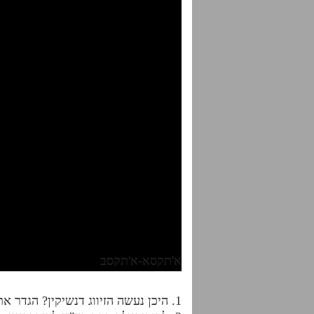
א'תקסא-א'תקסב
1. היכן נעשה הזיווג דנשיקין? הגדר את המקום בכמה צורות..