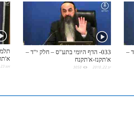
r
o
c
d
r
k
e
I
e
.
n
s
c
t
תלמו
ד –
033- הדף היומי בתע"ס – חלק י"ד –
א'תרז
א'תקנז-א'תקנח
o
אוג 23, 2021
יונ 22, 2018
3058
m