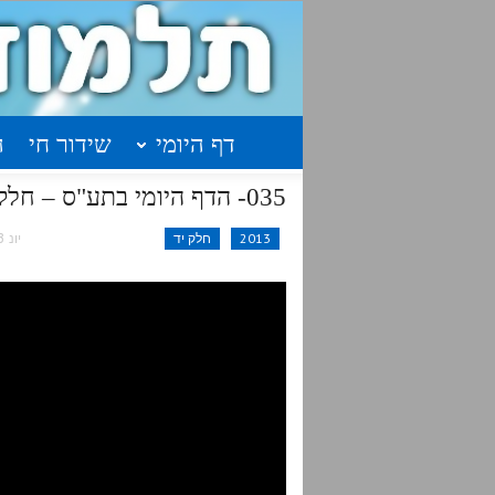
דף היומי
שידור חי
ה
035- הדף היומי בתע"ס – חלק י"ד – א'תקסא-א'תקסב
2013
חלק יד
יונ 23, 2015