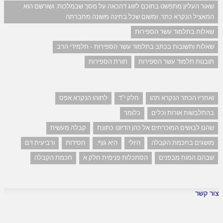
שאור העליון מתפשט בתוכם לזווג דהכאה על מסך שבמלכות. ושורשם הוא
המאציל הנקרא כתר. ומשום שכל בחינה משונה מחברתה
שאלות בתלמוד עשר הספירות
שאלות ותשובות בכתב בתלמוד עשר הספירות - תלמידי הרב
תובנות תלמוד עשר הספירות
תורת הספירות
ואחריו הכתר הנקרא תהו
חלק י"ד
לתוהו הנקרא אפס
בהתלבשות אורות וכלים
כלומר
שהם לבושים המוכרחים אל כהן הדיוט: כתונת
קבלה מעשית
מושגים בחכמת הקבלה
היולי
היא גוף.
חסידות
ורביעית דם
שבהם המוח מבפנים
הסתכלות פנימית חלק א
חכמת הקבלה
צור קשר