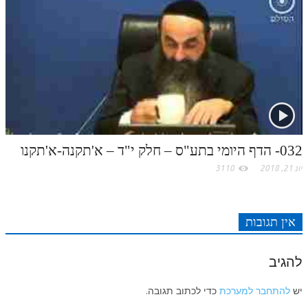
לאתר ספר הרב
דף היומי בזוהר הקדוש
032- הדף היומי בתע"ס – חלק י"ד – א'תקנה-א'תקנו
יונ 21, 2018
3110
אין תגובות
להגיב
יש
להתחבר למערכת
כדי לכתוב תגובה.