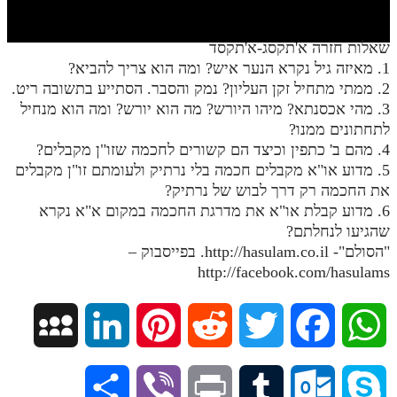
חלק י
חלק יא
שאלות חזרה א'תקסג-א'תקסד
1. מאיזה גיל נקרא הנער איש? ומה הוא צריך להביא?
חלק יב
2. ממתי מתחיל זקן העליון? נמק והסבר. הסתייע בתשובה ריט.
חלק יג
3. מהי אכסנתא? מיהו היורש? מה הוא יורש? ומה הוא מנחיל
לתחתונים ממנו?
חלק יד
4. מהם ב' כתפין וכיצד הם קשורים לחכמה שזו"ן מקבלים?
5. מדוע או"א מקבלים חכמה בלי נרתיק ולעומתם זו"ן מקבלים
חלק טו
את החכמה רק דרך לבוש של נרתיק?
חלק ט"ז
6. מדוע קבלת או"א את מדרגת החכמה במקום א"א נקרא
שהגיעו לנחלתם?
בית שער הכוונות
"הסולם"- http://hasulam.co.il. בפייסבוק –
http://facebook.com/hasulams
שידור חי
הזמן סט תע"ס
M
L
P
R
T
F
W
הזמן סט תלמוד עשר הספירות
y
i
i
e
w
a
h
S
V
P
T
O
S
ספרים להורדה