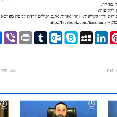
V
P
T
O
S
M
L
P
i
r
u
u
k
y
i
i
b
i
m
t
y
S
n
n
014- הדף היומי בתע"ס - חלק ט"ו - א'תשיא-א'תשיב
e
n
b
l
p
p
k
t
r
t
l
o
e
a
e
e
r
o
c
d
r
k
e
I
e