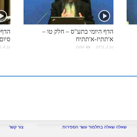
.
n
s
c
t
הדף היומי בתע"ס – חלק טו –
הדף 
א'תתיז-א'תתיח
סיום
o
נוב 3, 2015
2666
נוב 4, 2015
m
שאלה שאלה בתלמוד עשר הספירות
צור קשר