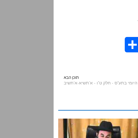
S
h
a
תוכן הבא
r
e