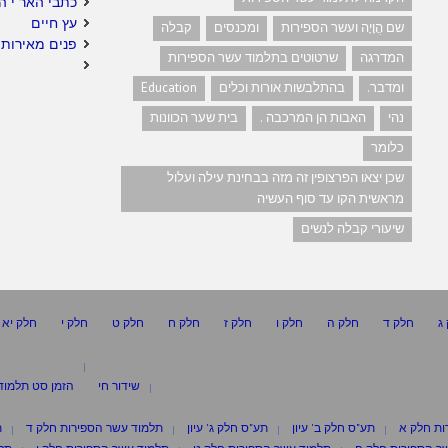
כתבי האר"י ה
עץ חיים
שם הֲוָיָה ועשר הספירות
ומכנסים
קבלה
פנים מאירות 
המדרגה
שרטוטים בתלמוד עשר הספירות
ומדבר.
בהתלבשות אורות וכלים
Education
נהי
האבות הן המרכבה .
בית שער הכוונות
כלומר
שכן יצאו הפרצופין זה מזה בבחינת עילה ועלול
מראשית הקו עד סוף העשיה
שיעורי קבלה לנשים
ג
חלק ד
חלק ה
חלק ו
חלק ז
חלק ח
חלק ט
חלק י
חלק יא
שידור חי
הזמן סט תלמוד
ות חלק א
תע"ס חלק ב' עיון
תע"ס חלק ג' עיון
תלמוד עשר הספירות חלק ד
ת