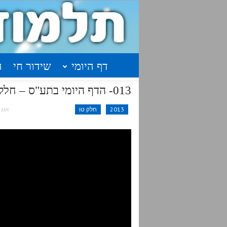
דף היומי
שידור חי
ה
013- הדף היומי בתע"ס – חלק ט"ו– א'תשז-א'תשח
2013
חלק טו
אוג 16, 2015