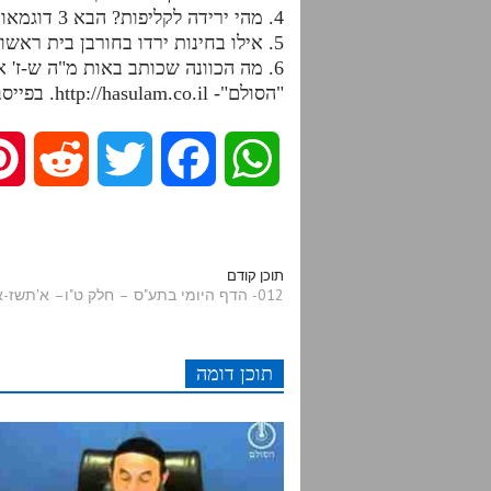
4. מהי ירידה לקליפות? הבא 3 דוגמאות מחייך.
5. אילו בחינות ירדו בחורבן בית ראשון לקליפות?
6. מה הכוונה שכותב באות מ"ה ש-ז' אורות ירדו לקליפות? והרי אורות אינם יכולים לרדת למטה מפרסא.
"הסולם"- http://hasulam.co.il. בפייסבוק – http://facebook.com/hasulams
R
T
F
W
e
w
a
h
d
i
c
a
תוכן קודם
012- הדף היומי בתע"ס – חלק ט"ו– א'תשז-א'תשח
d
t
e
t
תוכן דומה
i
t
b
s
t
e
o
A
r
o
p