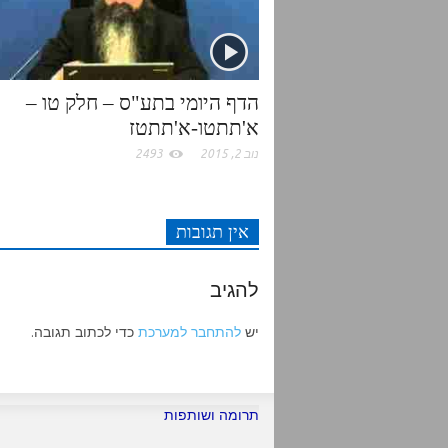
k
p
הדף היומי בתע"ס – חלק טו –
א'תתטו-א'תתטז
נוב 2, 2015
2493
אין תגובות
להגיב
יש
להתחבר למערכת
כדי לכתוב תגובה.
תרומה ושותפות