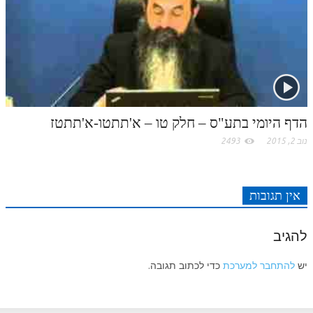
לאתר ספר הרב
דף היומי בזוהר הקדוש
הדף היומי בתע"ס – חלק טו – א'תתטו-א'תתטז
נוב 2, 2015
2493
אין תגובות
להגיב
יש
להתחבר למערכת
כדי לכתוב תגובה.