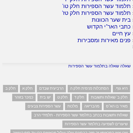
תלמוד עשר הספירות חלק טו
'
תלמוד עשר הספירות חלק טז
'
בית שער הכוונות
כתבי האר"י הקדוש
עץ חיים
פנים מאירות ומסבירות
שאלה שאלה בתלמוד עשר הספירות
היא גוף.
הסתכלות פנימית חלק ה
הרביעית שבדם
חלק א
חלק ב
חלק ב' שאלות ותשובות
חלק ד
חלק ט
יש: בית
כנזכר בזוהר
מאיר בו הא"ס
מהבריאה
מלכות
עשר הספירות צבעים
שאלות ותשובות בכתב בתלמוד עשר הספירות - תלמידי הרב
שיעורים לשמיעה בתלמוד עשר הספירות
שכן יצאו הפרצופין זה מזה בבחינת עילה ועלול מראשית הקו עד סוף העשיה