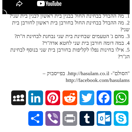
חלק י
חלק יא
1. מה ההבדל בבחינת החול בבנין בית ראשון לבנין בית שני?
2. מה ההבדל בבחינת החול בחורבן בית ראשון לחורבן בית
חלק יב
שני?
חלק יג
3. מהם ג' הטעמים שבחינת בית שני נבחנת לבחינת ה"ת?
4. במה דומה חורבן בית שני לחטא אדה"ר?
חלק יד
5. אילו בחינות נפלו לקליפות בחורבן בית שני בנוסף לבחינת
הג"ר?
חלק טו
חלק ט"ז
"הסולם"- http://hasulam.co.il. בפייסבוק –
בית שער הכוונות
http://facebook.com/hasulams
שידור חי
M
L
P
R
T
F
W
הזמן סט תע"ס
y
i
i
e
w
a
h
הזמן סט תלמוד עשר הספירות
S
V
P
T
O
S
S
n
n
d
i
c
a
ספרים להורדה