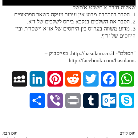
חלק י
שאלות חזרה א'תשכט-א'תשל
חלק יא
1. הסבר בהרחבה מדוע אין עיבור ויניקה כשאר הפרצופים.
2. הסבר את השלבים בנקבא ביחס לשלבים של ז"א.
חלק יב
3. מדוע משווה בעה"ס בין היחסים של או"א וישסו"ת ובין
היחסים של זו"ן?
חלק יג
חלק יד
"הסולם"- http://hasulam.co.il. בפייסבוק –
חלק טו
http://facebook.com/hasulams
חלק ט"ז
M
L
P
R
T
F
W
בית שער הכוונות
y
i
i
e
w
a
h
שידור חי
S
V
P
T
O
S
S
n
n
d
i
c
a
הזמן סט תע"ס
h
i
r
u
u
k
הזמן סט תלמוד עשר הספירות
p
k
t
d
t
e
t
a
b
i
m
t
y
תוכן קודם
תוכן הבא
ספרים להורדה