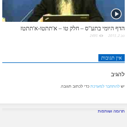
לאתר ספר הרב
דף היומי בזוהר הקדוש
הדף היומי בתע"ס – חלק טו – א'תתטו-א'תתטז
נוב 2, 2015
2495
אין תגובות
להגיב
יש
להתחבר למערכת
כדי לכתוב תגובה.
תרומה ושותפות