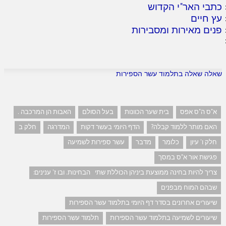
כתבי האר"י הקדוש
עץ חיים
פנים מאירות ומסבירות
שאלה שאלה בתלמוד עשר הספירות
א"ס ה"ס אפס
בית שער הכוונות
בעל הסולם
האבות הן המרכבה .
האם מותר ללמוד קבלה?
הדף היומי בעשר דקות
המדרגה
חלק ב
חלק ו' עיון
כלומר
מדבר
עשר ספירות לשמיעה
פגישת אור א"ס במסך
צריך להיות בחינה ממוצעת ביניהן הכוללת שתי הבחינות. ובו ז' ענינים:
שבהם המוח מבפנים
שיעורים אחרונים בסדר דף היומי בתלמוד עשר הספירות
שיעורים לשמיעה בתלמוד עשר הספירות
תלמוד עשר הספירות