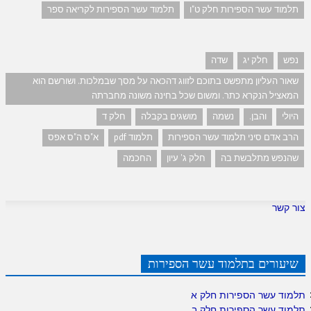
תלמוד עשר הספירות חלק ט"ו
תלמוד עשר הספירות לקריאה ספר
נפש
חלק יג
שדה
שאור העליון מתפשט בתוכם לזווג דהכאה על מסך שבמלכות. ושורשם הוא
המאציל הנקרא כתר. ומשום שכל בחינה משונה מחברתה
היולי
והבן.
נשמה
מושגים בקבלה
חלק ד
הרב אדם סיני תלמוד עשר הספירות
תלמוד pdf
א"ס ה"ס אפס
שהנפש מתלבשת בה
חלק ג' עיון
החכמה
צור קשר
שיעורים בתלמוד עשר הספירות
תלמוד עשר הספירות חלק א
תלמוד עשר הספירות חלק ב