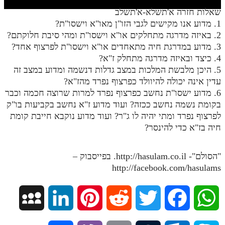
חלק י
שאלות חזרה א'תשלא-א'תשלב
חלק יא
1. מדוע אנו מקישים לגבי הזו"ן מאו"א וישסו"ת?
2. באיזה מדרגה מתחלקים או"א וישסו"ת ומהי סיבת חלוקתם?
חלק יב
3. מדוע במדרגת חיה מתאחדים או"א וישסו"ת לפרצוף אחד?
4. כיצד ובאיזה מדרגה מתחלק ז"א?
חלק יג
5. היכן מלבשת המלכות במצב גדלות דנשמה ומדוע במצב זה
חלק יד
עדין אינה יכולה להיוולד כפרצוף נפרד מהז"א?
6. מדוע ישסו"ת נחשב כפרצוף נפרד למרות שרוצה חכמה וכבר
חלק טו
בקומת נשמה נחשב ככזה? ועוד מדוע ז"א נחשב בקביעות בו"ק
חלק ט"ז
לפרצוף נפרד ומתי יהיה לו ג"ר? ועוד מדוע נוקבא חייבת קומת
חיה בז"א כדי להינסר?
בית שער הכוונות
שידור חי
"הסולם"- http://hasulam.co.il. בפייסבוק –
http://facebook.com/hasulams
הזמן סט תע"ס
M
L
P
R
T
F
W
הזמן סט תלמוד עשר הספירות
ספרים להורדה
y
i
i
e
w
a
h