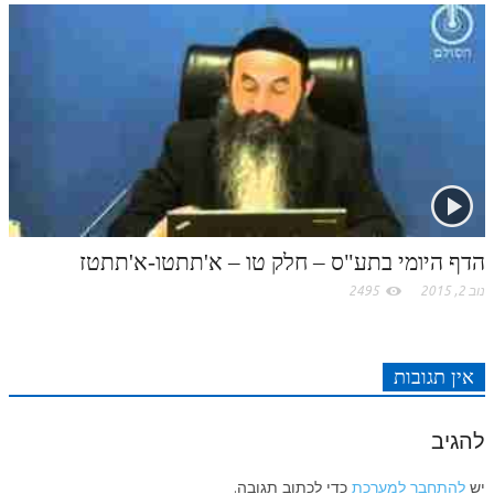
לאתר ספר הרב
דף היומי בזוהר הקדוש
הדף היומי בתע"ס – חלק טו – א'תתטו-א'תתטז
נוב 2, 2015
2495
אין תגובות
להגיב
יש
להתחבר למערכת
כדי לכתוב תגובה.