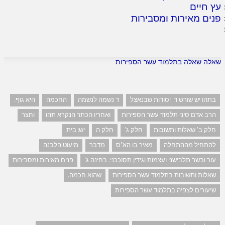
עץ חיים
פנים מאירות ומסבירות
שאלה שאלה בתלמוד עשר הספירות
בתהו יש שורש ד' יסודות שבנאצל
ד נשמה לנשמה
החכמה
היא גוף.
הרב אדם סיני תלמוד עשר הספירות
ואחריו הכתר הנקרא תהו
וחצר
חלק ב' שאלות ותשובות
חלק ג'
חלק ה
יש: בית
להתחיל מההתחלה
מאיר בו הא"ס
מדבר
מיעוט הלבנה
עור ובשר תלבישני ועצמות וגידין תסוככני. בחינה ג'
פנים מאירות ומסבירות
שאלות ותשובות בתלמוד עשר הספירות
שהוא חכמה.
שיעורים לצפיה בתלמוד עשר הספירות