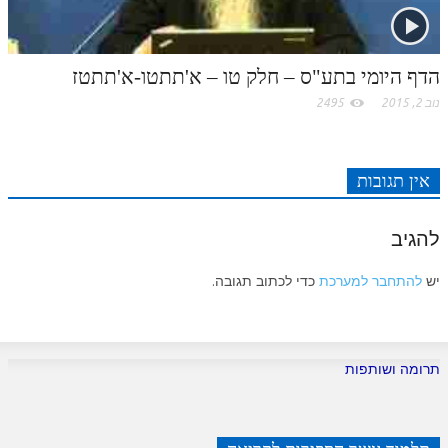
לאתר ספר הרב
דף היומי בזוהר הקדוש
הדף היומי בתע"ס – חלק טו – א'תתטו-א'תתטז
נוב 2, 2015
2495
אין תגובות
להגיב
יש
להתחבר למערכת
כדי לכתוב תגובה.
תרומה ושותפות