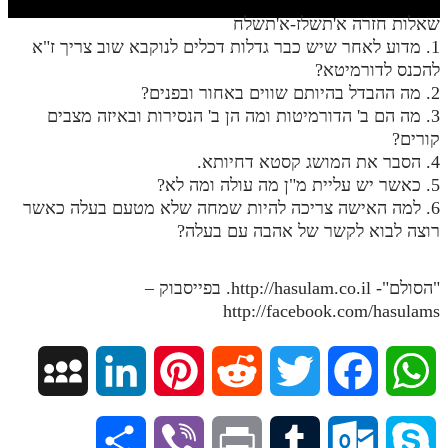
חלק י
שאלות חזרה א'תשלז-א'תשלח
חלק יא
1. מדוע לאחר שיש כבר גדלות דכלים לנוקבא שוב צריך ז"א
להכנס לדורמיטא?
חלק יב
2. מה ההבדל בהיותם שווים באחור ובפנים?
3. מה הם ב' הדורמיטות ומה הן ב' הנסירות ובאיזה מצבים
חלק יג
קורים?
חלק יד
4. הסבר את המושג קסטא דחיותא.
5. כאשר יש עליית מ"ן מה עולה ומה לא?
חלק טו
6. למה האישה צריכה להיות שמחה שלא מטעם בעלה כאשר
חלק ט"ז
רוצה לבוא לקשר של אהבה עם בעלה?
בית שער הכוונות
"הסולם"- http://hasulam.co.il. בפייסבוק –
שידור חי
http://facebook.com/hasulams
הזמן סט תע"ס
M
L
P
R
T
F
W
הזמן סט תלמוד עשר הספירות
y
i
i
e
w
a
h
ספרים להורדה
S
V
P
T
O
S