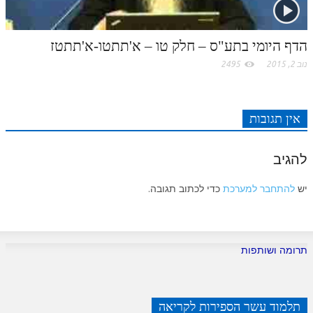
לאתר ספר הרב
דף היומי בזוהר הקדוש
הדף היומי בתע"ס – חלק טו – א'תתטו-א'תתטז
נוב 2, 2015
2495
אין תגובות
להגיב
יש
להתחבר למערכת
כדי לכתוב תגובה.
תרומה ושותפות
תלמוד עשר הספירות לקריאה