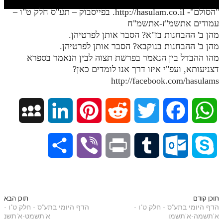
חלק י
"הסולם"- http://hasulam.co.il. בפייסבוק – תע"ס חלק ט"ו –
חלק יא
עמודים אתשמ"ז-אתשמ"ח
מהן ב' ההבחנות בז"א? הסבר אותן לפרטיהן.
חלק יב
מהן ב' ההבחנות בנוקבא? הסבר אותן לפרטיהן.
מהו ההבדל בין הנאמר בפרשת תצוה לבין הנאמר בספרא
חלק יג
דצניעותא, ועפ"י איזו דרך אנו לומדים כאן?
חלק יד
http://facebook.com/hasulams
חלק טו
M
L
P
R
T
F
W
חלק ט"ז
בית שער הכוונות
y
i
i
e
w
a
h
S
V
P
T
O
S
שידור חי
S
n
n
d
i
c
a
h
i
r
u
u
k
הזמן סט תע"ס
p
k
t
d
t
e
t
a
b
i
m
t
y
תוכן קודם
תוכן הבא
הזמן סט תלמוד עשר הספירות
הדף היומי בתע"ס - חלק ט"ו -
הדף היומי בתע"ס - חלק ט"ו -
a
e
e
i
t
b
s
א'תשמה-א'תשמו
א'תשמט-א'תשנ
ספרים להורדה
r
e
n
b
l
p