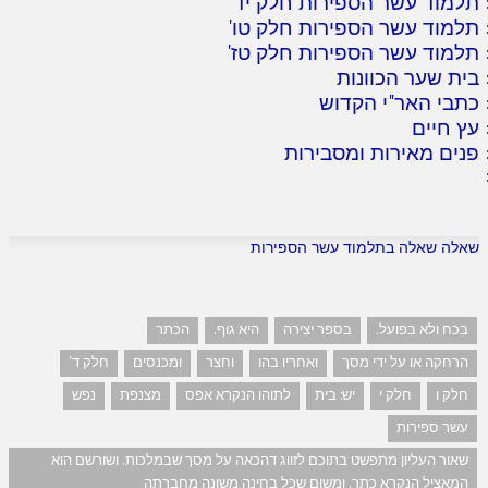
תלמוד עשר הספירות חלק יד
'
תלמוד עשר הספירות חלק טו
'
תלמוד עשר הספירות חלק טז
'
בית שער הכוונות
כתבי האר"י הקדוש
עץ חיים
פנים מאירות ומסבירות
שאלה שאלה בתלמוד עשר הספירות
בכח ולא בפועל.
בספר יצירה
היא גוף.
הכתר
הרחקה או על ידי מסך
ואחריו בהו
וחצר
ומכנסים
חלק ד'
חלק ו
חלק י
יש: בית
לתוהו הנקרא אפס
מצנפת
נפש
עשר ספירות
שאור העליון מתפשט בתוכם לזווג דהכאה על מסך שבמלכות. ושורשם הוא
המאציל הנקרא כתר. ומשום שכל בחינה משונה מחברתה