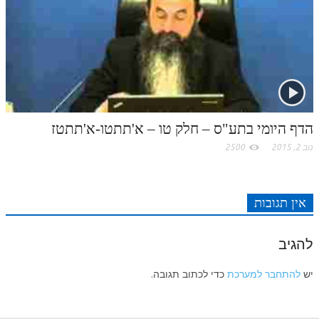
לאתר ספר הרב
דף היומי בזוהר הקדוש
הדף היומי בתע"ס – חלק טו – א'תתטו-א'תתטז
נוב 2, 2015
2500
אין תגובות
להגיב
יש
להתחבר למערכת
כדי לכתוב תגובה.