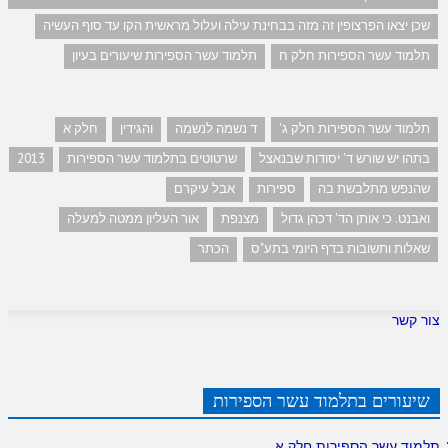
שכן יצאו הפרצופין זה מזה בבחינת עילה ועלול מראשית הקו עד סוף העשיה
תלמוד עשר הספירות חלק ח
תלמוד עשר הספירות שיעורים בעיון
תלמוד עשר הספירות חלק ג'
ד נשמה לנשמה
והגידין
חלק א
בתהו יש שורש ד' יסודות שבנאצל
שרטוטים בתלמוד עשר הספירות
2013
שהנפש מתלבשת בה
ספירות
אבל עיקרם
ואבנט. כי אותן הד' דכהן גדול
מצנפת
אור העליון ממטה למעלה
שאלות ותשובות בדף היומי בתע"ס
הכתר
צור קשר
שיעורים בתלמוד עשר הספירות
תלמוד עשר הספירות חלק א