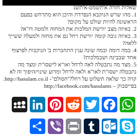
חלק י
שאלות חזרה א'תשמט-א'תשנ
חלק יא
1. מהו שרש הנוקבא הנפרדת והיכן הוא מתרחש בפעם
הראשונה להיות שולט על מקום?
חלק יב
2. באיזה מצב יורשת המלכות את המחזה ולמטה דז"א?
3. באיזה גובה קומה יורשת רחל גם את מחזה ולמעלה ששייך
חלק יג
ללאה?
חלק יד
4. במה דומה ובמה שונה ענין התחברות ב' הנוקבות לפרצוף
אחד שבבינה ושבמלכות?
חלק טו
5. מצד מה נתבטלה לאה לרחל ואו"א לישסו"ת ומצד מה
חלק ט"ז
נתבטלה ישסו"ת לאו"א ולאה לרחל ומדוע שינוי/היפוך זה לא
קרה כך שלאה תשלוט על רחל?"הסולם"- http://hasulam.co.il.
בית שער הכוונות
בפייסבוק – http://facebook.com/hasulams
שידור חי
M
L
P
R
T
F
W
הזמן סט תע"ס
y
i
i
e
w
a
h
הזמן סט תלמוד עשר הספירות
S
V
P
T
O
S
S
n
n
d
i
c
a
ספרים להורדה