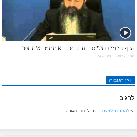
לאתר ספר הרב
דף היומי בזוהר הקדוש
הדף היומי בתע"ס – חלק טו – א'תתטו-א'תתטז
נוב 2, 2015
2498
אין תגובות
להגיב
יש
להתחבר למערכת
כדי לכתוב תגובה.