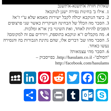
חלק י
שאלות חזרה א'תשנא-א'תשנב
חלק יא
1. אילו ב' בחינות נסירה ישנן לנוקבא?
2. כיצד הנוקבא יכולה לקבל ישירות מאמא שלא ע"י ז"א?
חלק יב
3. הסבר מה הכלל של הבחינה העיקרית כאשר שני פרצופים
הופכים להיות לאחד, ואת השינוי בין או"א ומלכות.
חלק יג
4. מה מקבלים ז"א ונוקבא בתוספת, ויורדים עם זה למקומם?
חלק יד
5. הסבר מהו שב' דברים אלו, שהם נתינת הגבורות בה והנסירה
נעשו כאחד.
חלק טו
6. הסבר מהי עצמאות?
חלק ט"ז
"הסולם"- http://hasulam.co.il. בפייסבוק –
http://facebook.com/hasulams
בית שער הכוונות
שידור חי
M
L
P
R
T
F
W
הזמן סט תע"ס
y
i
i
e
w
a
h
S
V
P
T
O
S
הזמן סט תלמוד עשר הספירות
S
n
n
d
i
c
a
h
i
r
u
u
k
ספרים להורדה