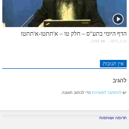
לאתר ספר הרב
דף היומי בזוהר הקדוש
הדף היומי בתע"ס – חלק טו – א'תתטו-א'תתטז
נוב 2, 2015
2496
אין תגובות
להגיב
יש
להתחבר למערכת
כדי לכתוב תגובה.
תרומה ושותפות