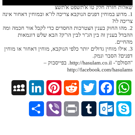
חלק י
שאלות חזרה חלק טו א'תשפט א'תשצ
חלק יא
1. מדוע במוחין דפנים הנוקבא צריכה לז"א ובמוחין דאחור אינה
צריכה לו?
חלק יב
2. מהו החוק בענין הצטרכות החסדים כדי לקבל אור חכמה ומה
ההבדל בענין זה בין הג"ר לבין הו"ק? הבא שלש דוגמאות
חלק יג
מהחיים.
חלק יד
3. אילו מוחין גדולים יותר כלפי הנוקבא, מוחין דאחור או מוחין
דפנים? הסבר ונמק.
חלק טו
"הסולם"- http://hasulam.co.il. בפייסבוק –
חלק ט"ז
http://facebook.com/hasulams
בית שער הכוונות
M
L
P
R
T
F
W
שידור חי
y
i
i
e
w
a
h
הזמן סט תע"ס
S
V
P
T
O
S
S
n
n
d
i
c
a
הזמן סט תלמוד עשר הספירות
h
i
r
u
u
k
ספרים להורדה
p
k
t
d
t
e
t