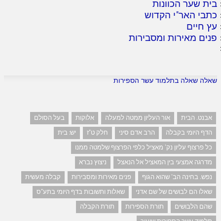
בית שער הכוונות
כתבי האר"י הקדוש
עץ חיים
פנים מאירות ומסבירות
שאלה שאלה בתלמוד עשר הספירות
אבנט. הבית
אור העליון ממטה למעלה
אלוקות
בעל הסולם
הדף היומי בקבלה
הרב אדם סיני
חלק ט"ז
יש: בית
כל פרצוף עליון נק' מאציל כלפי הפרצוף שלמטה ממנו
מדרגה אמצעי בין המאציל אל הנאצל
ניצוץ נברא
נפש. בחינה הב' שהוא הגוף
פנים מאירות ומסבירות
קבלה מעשית
שאלו הם לבושים של שם אדני
שאלות ותשובות בדף היומי בתע"ס
שהם הלבושים
תורת הספירות
תורת הקבלה