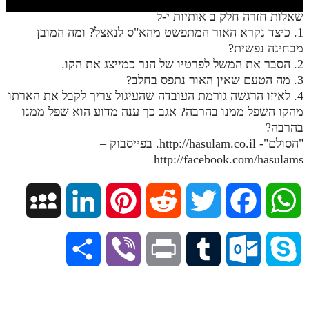
חלק י
שאלות חזרה חלק ב אותיות י-ל
חלק יא
1. כיצד נקרא האור המתפשט מהא"ס לנאצל? ומה המובן
מבחינה נפשית?
חלק יב
2. הסבר את המשל לפרטיו של הנר כמייצג את הקו.
3. מה הטעם שאין האור נתפס בחלב?
חלק יג
4. לאיזו הרגשה גורמת העובדה שהעיגול צריך לקבל את הארתו
חלק יד
מהקו השפל ממנו בהרבה? אגב כך ענה מדוע הוא שפל ממנו
בהרבה?
חלק טו
"הסולם"- http://hasulam.co.il. בפייסבוק –
חלק ט"ז
http://facebook.com/hasulams
בית שער הכוונות
M
L
P
R
T
F
W
שידור חי
y
i
i
e
w
a
h
הזמן סט תע"ס
S
V
P
T
O
S
S
n
n
d
i
c
a
הזמן סט תלמוד עשר הספירות
h
i
r
u
u
k
ספרים להורדה
p
k
t
d
t
e
t