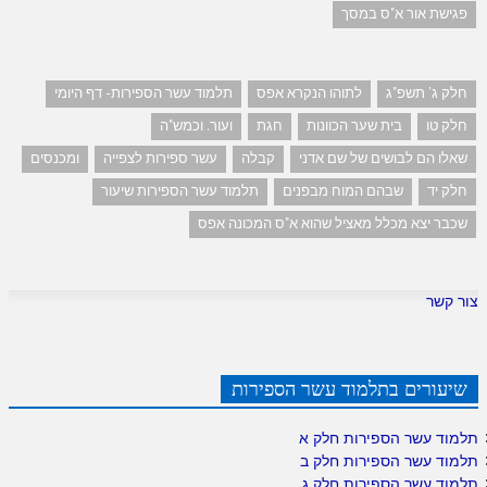
פגישת אור א"ס במסך
חלק ג' תשפ"ג
לתוהו הנקרא אפס
תלמוד עשר הספירות- דף היומי
חלק טו
בית שער הכוונות
חגת
ועור. וכמש"ה
שאלו הם לבושים של שם אדני
קבלה
עשר ספירות לצפייה
ומכנסים
חלק יד
שבהם המוח מבפנים
תלמוד עשר הספירות שיעור
שכבר יצא מכלל מאציל שהוא א"ס המכונה אפס
צור קשר
שיעורים בתלמוד עשר הספירות
תלמוד עשר הספירות חלק א
תלמוד עשר הספירות חלק ב
תלמוד עשר הספירות חלק ג