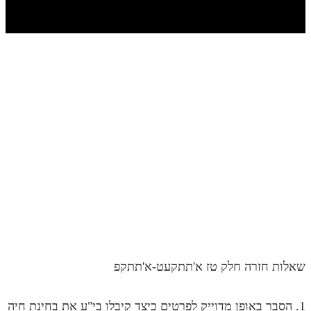
חלק י
חלק יא
חלק יב
חלק יג
חלק יד
חלק טו
חלק ט"ז
בית שער הכוונות
שידור חי
הזמן סט תע"ס
שאלות חזרה חלק טז א'תתקעט-א'תתקפ
הזמן סט תלמוד עשר הספירות
ספרים להורדה
1. הסבר באופן מדוייק לפרטים כיצד קיבלו בי"ע את בחינת חיה