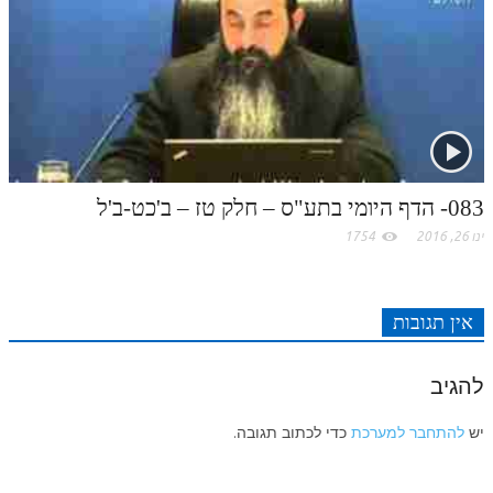
083- הדף היומי בתע"ס – חלק טז – ב'כט-ב'ל
ינו 26, 2016
1754
אין תגובות
להגיב
יש
להתחבר למערכת
כדי לכתוב תגובה.