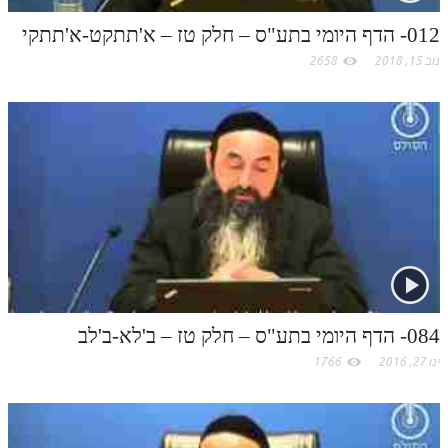
לאתר ספר הרב
m
012- הדף היומי בתע"ס – חלק טז – א'תתקט-א'תתקי
דף היומי בזוהר הקדוש
נוב 15, 2018
2658
084- הדף היומי בתע"ס – חלק טז – ב'לא-ב'לב
ינו 27, 2016
1766