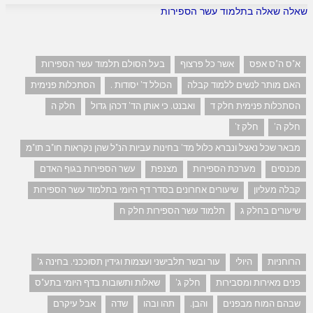
שאלה שאלה בתלמוד עשר הספירות
א"ס ה"ס אפס
אשר כל פרצוף
בעל הסולם תלמוד עשר הספירות
האם מותר לנשים ללמוד קבלה
הכולל ד' יסודות .
הסתכלות פנימית
הסתכלות פנימית חלק ד
ואבנט. כי אותן הד' דכהן גדול
חלק ה
חלק ה'
חלק ז'
מבאר שכל נאצל ונברא כלול מד' בחינות עביות הנ"ל שהן נקראות חו"ב תו"מ
מכנסים
מערכת הספירות
מצנפת
עשר הספירות בגוף האדם
קבלה מעליון
שיעורים אחרונים בסדר דף היומי בתלמוד עשר הספירות
שיעורים בחלק ג
תלמוד עשר הספירות חלק ח
הרוחניות
היולי
עור ובשר תלבישני ועצמות וגידין תסוככני. בחינה ג'
פנים מאירות ומסבירות
חלק ג'
שאלות ותשובות בדף היומי בתע"ס
שבהם המוח מבפנים
והבן.
תהו ובהו
שדה
אבל עיקרם