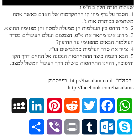
חלק י
שאלות חזרה חלק ב ה"פ ג
חלק יא
1. הסבר על גרף מהו קו ההתקדמות של האדם כאשר אתה
משתמש בכותרת אות ג'.
חלק יב
2. מה היחס בין העולמות הן ממעלה למטה והן מפנימה החוצא.
3. מדוע אינו מתאר את א"ס, הצמצום ועולם העיגולים בסדר
חלק יג
העולמות הבאים מהפנימי עד החיצון?
חלק יד
4. צייר את סדר העלמות כמלבישים זע"ז.
5. הבא דוגמה כיצד ההתייחסות הנכונה אל החיים דרך הקו
חלק טו
והיפוכה, דהיינו התייחסות כושלת דרך העיגול המשול למצב.
חלק ט"ז
"הסולם"- http://hasulam.co.il. בפייסבוק –
בית שער הכוונות
http://facebook.com/hasulams
שידור חי
M
L
P
R
T
F
W
הזמן סט תע"ס
y
i
i
e
w
a
h
הזמן סט תלמוד עשר הספירות
S
V
P
T
O
S
ספרים להורדה
S
n
n
d
i
c
a