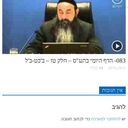
083- הדף היומי בתע"ס – חלק טז – ב'כט-ב'ל
ינו 26, 2016
1753
אין תגובות
להגיב
יש
להתחבר למערכת
כדי לכתוב תגובה.