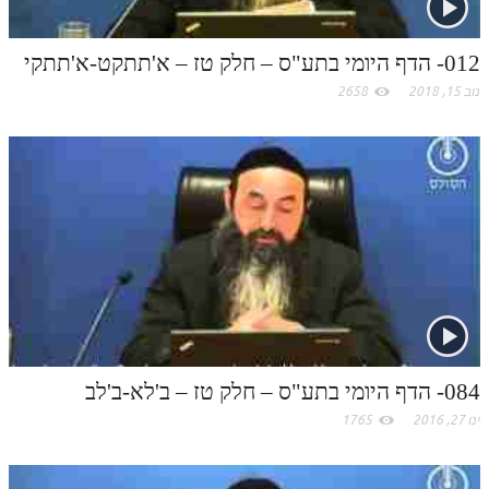
לאתר ספר הרב
m
דף היומי בזוהר הקדוש
012- הדף היומי בתע"ס – חלק טז – א'תתקט-א'תתקי
נוב 15, 2018
2658
084- הדף היומי בתע"ס – חלק טז – ב'לא-ב'לב
ינו 27, 2016
1765