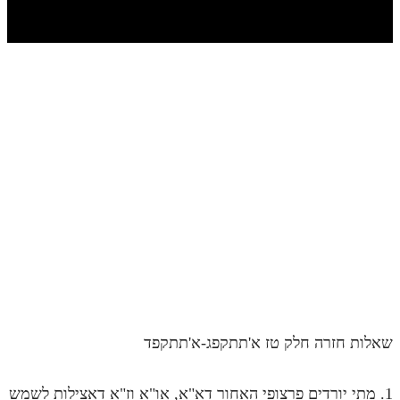
חלק י
חלק יא
חלק יב
חלק יג
חלק יד
חלק טו
חלק ט"ז
בית שער הכוונות
שידור חי
הזמן סט תע"ס
שאלות חזרה חלק טז א'תתקפג-א'תתקפד
הזמן סט תלמוד עשר הספירות
ספרים להורדה
1. מתי יורדים פרצופי האחור דא"א, או"א וז"א דאצילות לשמש