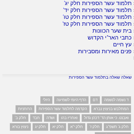
תלמוד עשר הספירות חלק יג
'
תלמוד עשר הספירות חלק יד
'
תלמוד עשר הספירות חלק טו
'
תלמוד עשר הספירות חלק טז
'
בית שער הכוונות
כתבי האר"י הקדוש
עץ חיים
פנים מאירות ומסבירות
שאלה שאלה בתלמוד עשר הספירות
ד נשמה לנשמה
דם
הדף היומי לשמיעה
היולי
המתלבש בניצוץ נברא
הקדמה לתלמוד עשר הספירות
הרוחניות
ואבנט. כי אותן הד' דכהן גדול
ואחריו בהו
ושדה
חבד
חלק ב'
חלק ג' תשפ"ג
חלק ז'
חלק י"א
חלק יא
חלק יג
ניצוץ בורא