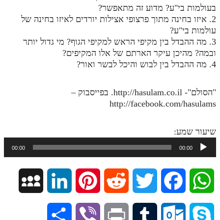
בעולמות בי"ע? מדוע זה מתאפשר?
מנוע חיפוש בספרים
2. איזו בחינה מתוך פרצופי אצילות יורדים לאיזו בחינה של
עולמות בי"ע?
תלמוד עשר הספירות בעיון
3. מה ההבדל בין מקיפי הראש למקיפי הגוף? מי גדול יותר
ובמה? מהיכן עיקר הארתם של אלו המקיפים?
תלמוד עשר הספירות חלק א
4. מה ההבדל בין לבוש והיכל לבשר ואור?
תע"ס חלק ב' עיון
תע"ס חלק ג' עיון
"הסולם"- http://hasulam.co.il. בפייסבוק –
http://facebook.com/hasulams
תלמוד עשר הספירות חלק ד
תלמוד עשר הספירות חלק ה
שיעור שמע:
נגן
תלמוד עשר הספירות חלק ו
00:00
00:00
אודיו
תלמוד עשר הספירות חלק ז
M
L
P
R
T
F
W
תלמוד עשר הספירות חלק ח
תלמוד עשר הספירות חלק ט
y
i
i
e
w
a
h
S
V
P
T
O
S
תלמוד עשר הספירות חלק י