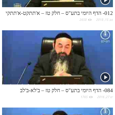
לאתר ספר הרב
m
דף היומי בזוהר הקדוש
012- הדף היומי בתע"ס – חלק טז – א'תתקט-א'תתקי
נוב 15, 2018
2658
084- הדף היומי בתע"ס – חלק טז – ב'לא-ב'לב
ינו 27, 2016
1765