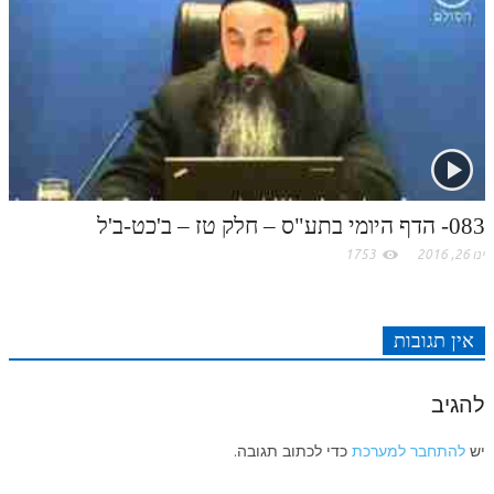
083- הדף היומי בתע"ס – חלק טז – ב'כט-ב'ל
ינו 26, 2016
1753
אין תגובות
להגיב
יש
להתחבר למערכת
כדי לכתוב תגובה.