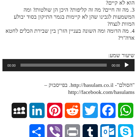
הוא לא קיים?
מנוע חיפוש בספרים
3. מה זה חיים? מה זה קליפות? היכן הן שולטות? ומה
המשמעות לגבינו שהן לא קיימות בגמר התיקון בסוד יבולע
תלמוד עשר הספירות בעיון
המוות לנצח?
4. מה הדומה ומה השונה בעניין הזו"ן בין שבירת הכלים לחטא
תלמוד עשר הספירות חלק א
אדה"ר?
תע"ס חלק ב' עיון
שיעור שמע:
תע"ס חלק ג' עיון
נגן
00:00
00:00
תלמוד עשר הספירות חלק ד
אודיו
תלמוד עשר הספירות חלק ה
"הסולם"- http://hasulam.co.il. בפייסבוק –
תלמוד עשר הספירות חלק ו
http://facebook.com/hasulams
תלמוד עשר הספירות חלק ז
M
L
P
R
T
F
W
תלמוד עשר הספירות חלק ח
תלמוד עשר הספירות חלק ט
y
i
i
e
w
a
h
S
V
P
T
O
S
תלמוד עשר הספירות חלק י