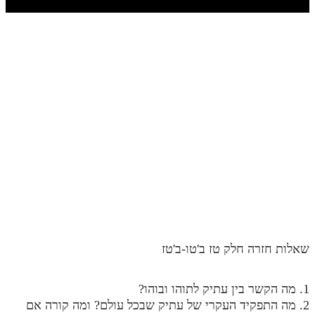
חלק י
חלק יא
חלק יב
חלק יג
חלק יד
חלק טו
חלק ט"ז
בית שער הכוונות
שידור חי
שאלות חזרה חלק טז ב'טו-ב'טז
הזמן סט תע"ס
הזמן סט תלמוד עשר הספירות
1. מה הקשר בין עתיק לתוהו ובוהו?
2. מה התפקיד העקרי של עתיק שבכל עולם? ומה קורה אם
ספרים להורדה