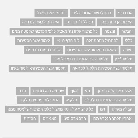
אדם סיני
בהתלבשות אורות וכלים
בחומר של הנאצל
האבות הן המרכבה .
הכולל ד' יסודות .
ואלו הם לבושי שם הויה
והבשר
ונשמה
כל פרצוף עליון נק' מאציל כלפי הפרצוף שלמטה ממנו
כללי
להתחיל מההתחלה
לוח הדף היומי
לימוד עשר הספירות
נשמה
שאלות בתלמוד עשר הספירות
שבהם המוח מבפנים
תלמוד pdf
תלמוד עשר הספירות חומר לימודי
תלמוד עשר הספירות חלק ג' לקריאה
תלמוד עשר הספירות- לימוד בעיון
פגישת אור א"ס במסך
נהי
הגוף
שהנפש היא רוחנית
חבד
תלמוד עשר הספירות חלק י"ב
חלק יג
הסתכלות פנימית חלק ב
קבלה מעליון
דם
כל פרצוף עליון נק' מאציל כלפי הפרצוף שלמטה ממנו
ואחריו הכתר הנקרא תהו
הרב אדם סיני
מאמרים
חסידות