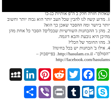
חלק י
חלק יא
שאלות חזרה חלק ב ה"פ אותיות כג-כו
1. מדוע קשה לנו להבין שכל העב יותר הוא גבוה יותר וחשוב
חלק יב
יותר ביושר ומה ההסבר שאכן כך הוא?
חלק יג
2. מהן ג' ההבחנות השורשיות שבכלים? הסבר כל אחת מהן
מהיכן היא נובעת והבא דוגמה.
חלק יד
3. מהו החומר של הכלי?
4. אילו ב' הבחנות יש בכל בחינה?
חלק טו
"הסולם"- http://hasulam.co.il. בפייסבוק –
חלק ט"ז
http://facebook.com/hasulams
בית שער הכוונות
M
L
P
R
T
F
W
שידור חי
y
i
i
e
w
a
h
הזמן סט תע"ס
S
V
P
T
O
S
S
n
n
d
i
c
a
הזמן סט תלמוד עשר הספירות
h
i
r
u
u
k
ספרים להורדה
p
k
t
d
t
e
t