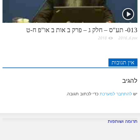
לאתר ספר הרב
דף היומי בזוהר הקדוש
013- תע"ס – חלק ג – פרק ב אות ב או"פ ח-ט
אוק 6, 2016
2018
אין תגובות
להגיב
יש
להתחבר למערכת
כדי לכתוב תגובה.
תרומה ושותפות