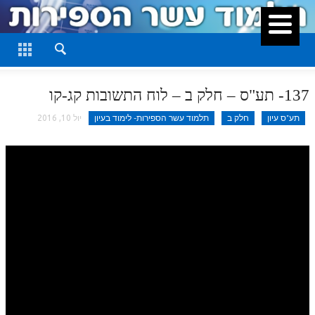
סגור
דף היומי
חלק א
137- תע"ס – חלק ב – לוח התשובות קג-קו
חלק ב
תע"ס עיון
חלק ב
תלמוד עשר הספירות- לימוד בעיון
יול 10, 2016
חלק ג
חלק ד
חלק ה
חלק ו
חלק ז
חלק ח
חלק ט