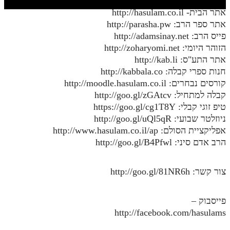
חלק י
אתר הבית- http://hasulam.co.il
חלק יא
אתר ספר הרב: http://parasha.pw
פייס הרב: http://adamsinay.net
חלק יב
הזוהר היומי: http://zoharyomi.net
אתר התע"ס: http://kab.li
חלק יג
חנות ספרי קבלה: http://kabbala.co
חלק יד
קורסים נבחרים: http://moodle.hasulam.co.il
קבלה למתחיל: http://goo.gl/zGAtcv
חלק טו
טיפ זוגי קבלי: https://goo.gl/cg1T8Y
חלק ט"ז
ניוזלטר שבועי: http://goo.gl/uQl5qR
אפליקציית הסולם: http://www.hasulam.co.il/ap
בית שער הכוונות
הרב אדם סיני: http://goo.gl/B4Pfwl
שידור חי
צור קשר: http://goo.gl/81NR6h
הזמן סט תע"ס
פייסבוק –
הזמן סט תלמוד עשר הספירות
http://facebook.com/hasulams
ספרים להורדה