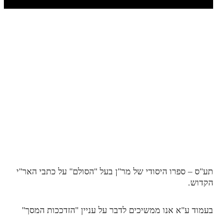
חלק י
חלק יא
חלק יב
חלק יג
חלק יד
חלק טו
חלק ט"ז
בית שער הכוונות
שידור חי
תע"ס – ספרו היסודי של מר"ן בעל "הסולם" על כתבי האר"י
הזמן סט תע"ס
הקדוש.
הזמן סט תלמוד עשר הספירות
בעמוד ע"א אנו ממשיכים לדבר על עניין "הזדככות המסך"
ספרים להורדה