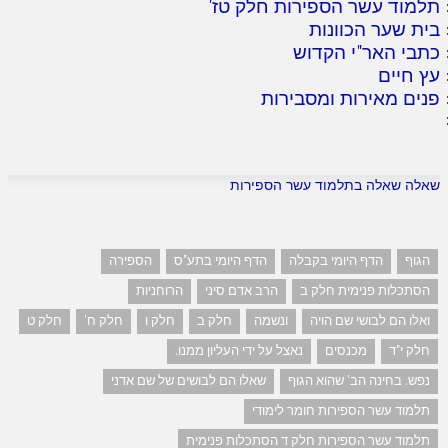
תלמוד עשר הספירות חלק טז
'
בית שער הכוונות
כתבי האר"י הקדוש
עץ חיים
פנים מאירות ומסבירות
שאלה שאלה בתלמוד עשר הספירות
הגוף
הדף היומי בקבלה
הדף היומי בתע"ס
הספירה
הסתכלות פנימית חלק ב
הרב אדם סיני
הרוחניות
ואלו הם לבושי שם הויה
ונשמה
חלק ב
חלק ו
חלק ח'
חלק ט
חלק י"ד
מכנסים
נאצל על ידי העליון ממנו.
נפש. בחינה הב' שהוא הגוף
שאלו הם לבושים של שם אדני
תלמוד עשר הספירות חומר לימודי
תלמוד עשר הספירות חלק ד הסתכלות פנימית