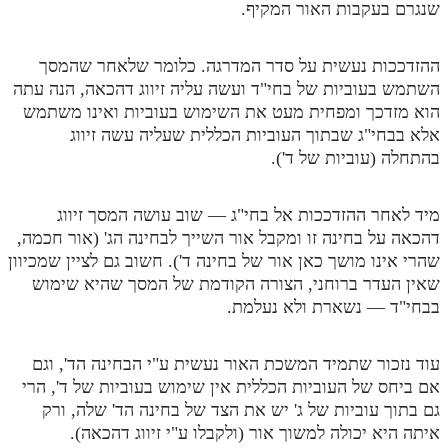
שנגרם בעקבות האור המקיף.
מנוע חיפוש בספרים
ההזדככות נעשית על סדר המדרגה. כלומר שלאחר שהמסך
תלמוד עשר הספירות בעיון
השתמש בעוביות של בחי"ד ועשה עליה זיווג דהכאה, הנה עתה
הוא מזדכך ומפחית מעט את השימוש בעוביות ואינו משתמש
תלמוד עשר הספירות חלק א
אלא בבחי"ג שבתוך העוביות הכללית שעליה עשה זיווג
תע"ס חלק ב' עיון
בהתחלה (עוביות של ד').
תע"ס חלק ג' עיון
מיד לאחר ההזדככות אל בחי"ג — שוב עושה המסך זיווג
תלמוד עשר הספירות חלק ד
דהכאה על בחינה זו ומקבל אור השייך לבחינה הג' (אור חכמה,
שהרי אינו מושך כאן אור של בחינה ד'). חשוב גם לציין שמכיוון
תלמוד עשר הספירות חלק ה
שאין העדר ברוחני, הצורה הקודמת של המסך שהיא שימוש
תלמוד עשר הספירות חלק ו
בבחי"ד — נשארת ולא נעלמת.
תלמוד עשר הספירות חלק ז
עוד נזכור שתמיד המשכת האור נעשית ע"י הבחינה הד', וגם
תלמוד עשר הספירות חלק ח
אם ביחס של העוביות הכללית אין שימוש בעוביות של ד', הרי
תלמוד עשר הספירות חלק ט
גם בתוך עוביות של ג' יש את הצד של בחינה הד' שלה, ורק
איתה היא יכולה למשוך אור (ולקבלו ע"י זיווג דהכאה).
תלמוד עשר הספירות חלק י