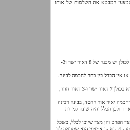
 האמצעי המבטא את השלמות של אותו
1. כל פרט דומה, שווה במבנה שלו, בכל המקומות. למשל חכמה דכתר, חכמה דחכמה וחכמה דבינה וכו' לכולן יש מבנה של 8 דאור ישר ו2-
ז אין הבדל בין כתר לחכמה לבינה.
3. כל בחינה פרטית, למשל בינה דחכמה, או בינה דבינה, או בינה דחסד, תימדד לא רק על פי עצמה, שהיא בכולן 7 דאור ישר ו-3 דאור חוזר,
דחכמה יאיר אור החסד, בבינה דבינה
. למרות שכולן 7 ו3, כל אחת מוארת באופן אחר ולכן הכלל יהיה שונה למרות
צד הפרט והן מצד שיוכו לכלל, כשכל
תזה שהוא קו אמצעי הוא שמראה לנו