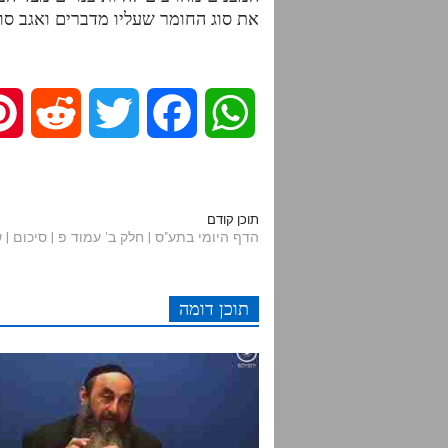
את סוג החומר שעליו מדברים ואגב סוג
R
T
F
W
e
w
a
h
d
i
c
a
תוכן קודם
הדף היומי בתע"ס | חלק ב' עמוד פ | סיכום | שיע
d
t
e
t
תוכן דומה
i
t
b
s
t
e
o
A
r
o
p