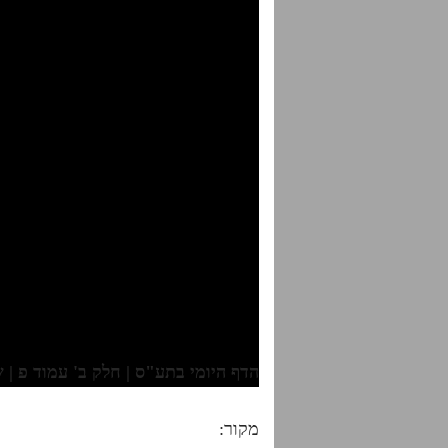
הדף היומי בתע"ס | חלק ב' עמוד פ | שיע
מקור: