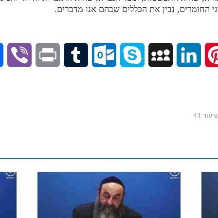
י החומרים, נבין את הכללים שבהם אנו מדברים.
V
P
T
O
S
M
L
P
i
r
u
u
k
y
i
i
b
i
m
t
y
S
n
n
ור 44
e
n
b
l
p
p
k
t
r
t
l
o
e
a
e
e
r
o
c
d
r
k
e
I
e