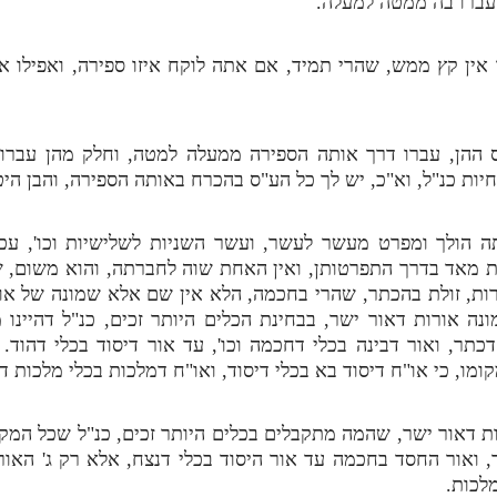
עברו בה ממטה למעלה.
ד אין קץ ממש, שהרי תמיד, אם אתה לוקח איזו ספירה, ואפילו
ההן, עברו דרך אותה הספירה ממעלה למטה, וחלק מהן עברו
ות כנ"ל, וא"כ, יש לך כל הע"ס בהכרח באותה הספירה, והבן היט
הולך ומפרט מעשר לעשר, ועשר השניות לשלישיות וכו', עכ
 מאד בדרך התפרטותן, ואין האחת שוה לחברתה, והוא משום, 
ת, זולת בהכתר, שהרי בחכמה, הלא אין שם אלא שמונה של אור
נה אורות דאור ישר, בבחינת הכלים היותר זכים, כנ"ל דהיינו
תר, ואור דבינה בכלי דחכמה וכו', עד אור דיסוד בכלי דהוד.
ו, כי או"ח דיסוד בא בכלי דיסוד, ואו"ח דמלכות בכלי מלכות ד
רות דאור ישר, שהמה מתקבלים בכלים היותר זכים, כנ"ל שכל המק
, ואור החסד בחכמה עד אור היסוד בכלי דנצח, אלא רק ג' האור
מלכות.