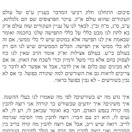
סיכום: התחלנו חלק רביעי המדבר בעניין ע"ס של עולם
העקודים שהוא עולם א"ק. עיקר הפרצופים שם הם גלגלתא,
ע"ב, ס"ג, מ"ה וב"ן. לבאר לנו על עניין העקודים שזה עולם א"ק
בא לתת לנו מבט כללי על כללי התפישה שלנו בחכמה ואומר
שבאמת אין לנו תפישה אלא במקום שיש לי כלי ממשי, אם זה
לא כלי ממשי אין תפישה. הכלים הממשיים שיש לנו הם רק
בעולם בי"ע. בעולם אצילות וא"ק אומר הרב שאין לנו כח
לעסוק בהם אלא כדי משל ודמיון וכדי לשכח את האוזן. אז אם
לא מבינים שם כלום אז אין לדבר, אבל אי אפשר לא לדבר כי
צריכים לראות גם את השורשים למה שקורה בפועל. כי אם לא
נבין בשורשים – לא נבין בפועל כראוי.
איך נדע מה יש בשורשים? לפי מה שאמרו לנו בעלי ההשגה.
איך משיגים? איך יודעים שבשורש כך קורה? אני רוצה להבין
מה קורה בנפש האדם. חבר בא ואומר שכואב לו, רע לו, לא
נעים לו, הוא רב עם חברו. רוצה להבין מהי הסיבה שגרמה
לריב. רואה שיש ריב, אבל אם רוצה להבין מה קרה בריב בין
החברים ואני רוצה להבין מה קרה אז הולך לסיבות הגורמות