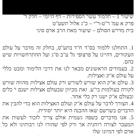
חלק י
חלק יא
שיעור 1 – תלמוד עשר הספירות – דף היומי – חלק ד'
פרק א עמ' ר"ט-ר"י – כ"ג אלול תשע"ט
חלק יב
בית מדרש הסולם – שיעור מאת הרב אדם סיני
חלק יג
חלק יד
1. התחלנו ללמוד בס"ד ח"ד בתע"ס, בחלק זה מדבר על עולם
העקודים, דהיינו על פרצופי גל' ע"ב ס"ג ועל ההתרחשויות שיש
חלק טו
בהם.
2. בעמודים הראשונים מבאר לנו את דרכי הלימוד ומבט כללי
חלק ט"ז
על עולם א"ק ואצילות.
בית שער הכוונות
3. עולם א"ק הוא שורש לשורש ורק עולם אצילות מהווה שורש
לקורה בעולמות בי"ע. זאת מכיוון שבעולם אצילות ישנם י' כלים
שידור חי
ובעולם א"ק ישנו רק כלי אחד.
4. הצורך לדבר על עולם א"ק ועולם האצילות הוא כדי להבין את
הזמן סט תע"ס
הדברים בשרשם שאז ההבנה היא יותר יסודית.
5. אנו מדברים בשפה גשמית אולם צריך לזכור לעשות את
הזמן סט תלמוד עשר הספירות
המעבר לצורה רוחנית אך ורק לפי שהורו לנו רבותינו ולא כל
אדם לפי דמיונו שלו
ספרים להורדה