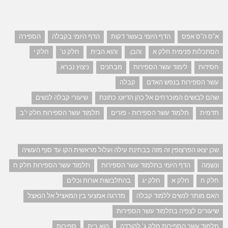
א"ס ה"ס אפס
הדף היומי בעשר דקות
הדף היומי בקבלה
הספירה
הסתכלות פנימית חלק א
והבן.
והוא הבית
חלק ט'
חלק י
חסידות
לימוד עשר הספירות
מבחנים
ניצוץ נברא
עשר הספירות בנפש האדם
קבלה
שהם לבושים המוכרחים אל כהן הדיוט: כתונת
שיעורי קבלה לנשים
תדמית
תלמוד עשר הספירות - פורים
תלמוד עשר הספירות חלק י"ב
שכן יצאו הפרצופין זה מזה בבחינת עילה ועלול מראשית הקו עד סוף העשיה
ונשמה
הדף היומי בתלמוד עשר הספירות
תלמוד עשר הספירות חלק ח
חלק ח
חלק א
חלק יג
בהתלבשות אורות וכלים
האם מותר לנשים ללמוד קבלה
מדרגה אמצעי בין המאציל אל הנאצל
שיעורים לצפיה בתלמוד עשר הספירות
תלמוד עשר הספירות חלק ג' להורדה
הוא בית
ספירות