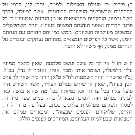
ב) פירוש כי מעולם האצילות ולמטה, יתכן לנו, לרמז על
ההבחנות שבשרשים העליונים הרוחניים, אשר למעלה, בדרך
משל ודמיון, הנלקחים מהמציאות או מן הנהגות שבעוה"ז כי כל
פרטי הבריות ואופני הנהגתם המצוים בעוה"ז, המה משתלשלים
ונמשכים מעולמות העליונים, ממש כמו יחס החותם עם הנחתם
הימנו, אשר כל הפרטים הנמצאים בהחותם נעתקים ועוברים על
הנחתם ממנו, אף משהו לא יחסר.
וז"ש חז"ל אין לך כל עשב ועשב מלמטה, שאין מלאך ממונה
עליו מלמעלה, ושומר אותו ומכה אותו, ואומר לו גדל, עכ"ל.
(ב"ר פרשה י' זוהר השמטות לח"א ס"א) יורנו בזה שאין לך פרט
קטן בעוה"ז, שאין לו שורש בעולם העליון, אשר השורש הזה
פועל עליו בכל צורתו וכל נטיותיו בכל מה שהוא עושה כאן
לעינינו בעולם הזה. ולפיכך מצאו להם החכמים שפה מיוחדת
למסור השגתם מעולמות עליונים בכתב ובעל פה מדור לדור,
דהיינו, שלוקחים הענפים שבעוה"ז, ומבארים עמהם את
המציאות שבעולמות העליונים, המיוחסים לענפים הללו.