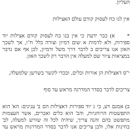
לאתר ספר הרב
העליון.
דף היומי בזוהר הקדוש
אין לנו כח לעסוק קודם עולם האצילות
* א) כבר ידעת כי אין בנו כח לעסוק קודם אצילות יוד
ספירות, ולא לדמות א שום דמיון וצורה כלל ח"ו, אך לשכך
האזן אנו צריכים ב לדבר דרך משל ודמיון, לכן אף אם נדבר
במציאות ציור שם למעלה אין הדבר רק לשכך האזן.
י"ס דאצילות הן אורות וכלים, ובכדי לקשר בשרשן שלמעלה,
צריכים לדבר בסדר המדרגה מראש עד סוף
ב) אמנם דע, כי ג יוד ספירות דאצילות הם ב' ענינים: הא' הוא
התפשטות הרוחניות, והב' הוא כלים ואברים, אשר העצמות
מתפשט בהם והנה צריך, שיהיה לכל זה שורש למעלה, לב'
בחינות אלו, ולכן צריכים אנו לדבר בסדר המדרגות מראש עד