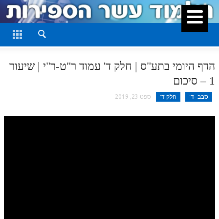
סגור
דף היומי
חלק א
הדף היומי בתע"ס | חלק ד' עמוד ר"ט-ר"י | שיעור
חלק ב
1 – סיכום
חלק ג
סבב -ד'
חלק ד'
ספט 23, 2019
חלק ד
חלק ה
חלק ו
חלק ז
חלק ח
חלק ט