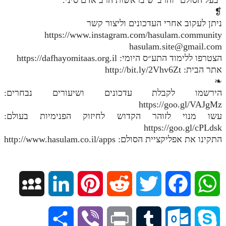
❡
ניתן לעקוב אחרי העדכונים וליצור קשר
https://www.instagram.com/hasulam.community
hasulam.site@gmail.com
הצטרפו ללימוד התע״ס היומי: https://dafhayomitaas.org.il
אתר הבית: http://bit.ly/2Vhv6Zt
❧
הירשמו לקבלת עדכונים ושיעורים נבחרים:
https://goo.gl/VAJgMz
עשו מנוי לזוהר הקדוש לחיזוק הפנימיות בעולם:
https://goo.gl/cPLdsk
התקינו את אפליקציית הסולם: http://www.hasulam.co.il/apps
M
L
P
R
T
F
W
y
i
i
e
w
a
h
S
V
P
T
O
S