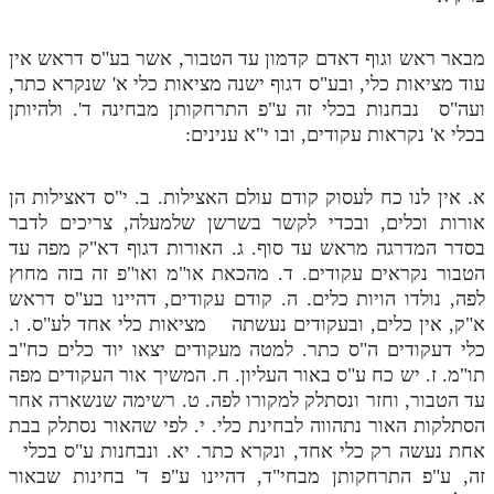
תלמוד עשר הספירות חלק יא
מבאר ראש וגוף דאדם קדמון עד הטבור, אשר בע"ס דראש אין
תלמוד עשר הספירות חלק יב
עוד מציאות כלי, ובע"ס דגוף ישנה מציאות כלי א' שנקרא כתר,
ועה"ס נבחנות בכלי זה ע"פ התרחקותן מבחינה ד'. ולהיותן
תלמוד עשר הספירות חלק יג
בכלי א' נקראות עקודים, ובו י"א ענינים:
תלמוד עשר הספירות חלק יד
א. אין לנו כח לעסוק קודם עולם האצילות. ב. י"ס דאצילות הן
תלמוד עשר הספירות חלק טו
אורות וכלים, ובכדי לקשר בשרשן שלמעלה, צריכים לדבר
תלמוד עשר הספירות חלק טז
בסדר המדרגה מראש עד סוף. ג. האורות דגוף דא"ק מפה עד
הטבור נקראים עקודים. ד. מהכאת או"מ ואו"פ זה בזה מחוץ
בית שער הכוונות
לפה, נולדו הויות כלים. ה. קודם עקודים, דהיינו בע"ס דראש
א"ק, אין כלים, ובעקודים נעשתה מציאות כלי אחד לע"ס. ו.
אודות האתר
כלי דעקודים ה"ס כתר. למטה מעקודים יצאו יוד כלים כח"ב
תו"מ. ז. יש כח ע"ס באור העליון. ח. המשיך אור העקודים מפה
אודות האתר
עד הטבור, וחזר ונסתלק למקורו לפה. ט. רשימה שנשארה אחר
בעל הסולם
הסתלקות האור נתהווה לבחינת כלי. י. לפי שהאור נסתלק בבת
אחת נעשה רק כלי אחד, ונקרא כתר. יא. ונבחנות ע"ס בכלי
אתר הבית
זה, ע"פ התרחקותן מבחי"ד, דהיינו ע"פ ד' בחינות שבאור