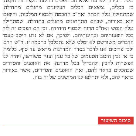
משל חבירו, ולא עוד אלא הם הפכים זה לזה מקצה אל הקצה,
כי בכלים, נמצאים הכלים העליונים מתגלים מתחילה,
שמתחילה נגלה הכתר ואח"כ החכמה ולבסוף המלכות, והיפוכו
הוא באורות, שבהם התחתונים מתגלים בתחילה, שמתחילה
נגלה הנפש ואח"כ הרוח ולבסוף היחידה. וכן הם הפכים זה לזה
בכל הופעותיהם ובחינותיהם. ולפיכך, אם לא נדע היטב טעמי
הדברים משורשם לא ימלט שלא נתבלבל בחכמה זו. וז"ש הרב,
ולכן צריכים אנו לדבר בסדר המדרגות מראש עד סוף. כלומר,
כי אז נבין היטב הטעמים של כל ענין וענין משורשו, ויהיה לנו
אפשרות להבין ולהבדיל בכל מדרגה, את האופנים והסדרים
שבהכלים כראוי להם, ואת האופנים והסדרים, אשר באורות
כראוי להם, ולא יתחלפו לנו המושגים של זה בזה.
סיכום השיעור