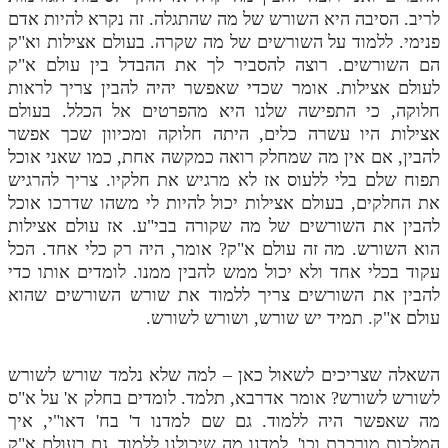
לריב. הסיבה היא השורש של מה שהתגלה. זה נקרא להיות אדם
פנימי. ללמוד על השורשים של מה שקרה. בעולם אצילות וא"ק
הם השורשים. רוצה להסביר לך את ההבדל בין עולם א"ק
לעולם אצילות. אומר שכדי שאפשר יהיה להבין צריך לראות
חלוקה, כי התפישה שלנו היא מהפרטים אל הכלל. בעולם
אצילות היו עשרה כלים, היתה חלוקה ומכיוון שכך אפשר
להבין, אם אין מה שמחלק רואה כמקשה אחת, כמו שאני אוכל
תפוח שלם בלי ללעוס אז לא מרגיש את חלקיו. צריך להרגיש
את החלקים, בעולם אצילות יכול להיות לי משהו שדרכו אוכל
להבין את השורשים של מה שקורה בבי"ע. אז עולם אצילות
הוא השורש. מה זה עולם א"ק? אומר, היה רק כלי אחד. הכל
עקוד בכלי אחד ולא יכול ממש להבין ממנו. לומדים אותו כדי
להבין את השורשים צריך ללמוד את שורש השורשים שהוא
עולם א"ק. תמיד יש שורש, ושורש לשורש.
השאלה שצריכים לשאול כאן – למה שלא נלמד שורש לשורש
לשורש לשורש? אומר אדרבא, תלמד. לומדים בחלק א' על א"ס
מה שאפשר היה ללמוד. גם שם למדנו ד' בח' דאו"י, איך
המלכות מורכבת וכו', למדנו מה שיכולנו ללמוד. גם בעולם א"ק