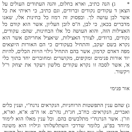
* ג) הנה כתיב, וארא בחלום, והנה העתודים העולים על
הצאן ד עקודים נקודים וברודים, וגם כתיב, כי ראיתי את כל
אשר לבן עושה לך. ובפסוק זה רמוז כל בחינות אלו, שאנו
מדברים בכאן, כי לבן, ה"ס לובן העליון, אשר הוא קודם כל
האצילות הזה, והוא העושה כל אלו הבחינות, שהם: עקודים,
נקודים, ברודים, לצורך האצילות, שיאציל אחריהם אשר הוא
נקרא בשם יעקב, והתחיל בעקודים כי הם האורות היוצאים
מפה דאדם קדמון, אשר בהם התחיל גילוי הויות הכלים, להיות
יוד אורות פנימים ומקיפים, מקושרים ומחוברים יחד בתוך כלי
א', אשר לסבה זו נקרא עקודים מלשון ויעקד את יצחק ר"ל
ויקשור.
אור פנימי
ג) שהם ענין התפשטות הרוחניות, הנקראים נרנח"י, וענין כלים
ואברים, הנקראים: כח"ב, חג"ת, נהי"ם. או ה"פ: א"א, ואו"א,
וזו"ן. אשר הנרנח"י מתלבשים בהם. וכל ענין מאלו הוא לימוד
מיוחד בפ"ע, כלומר שדרכי השתלשלותו וגילויו הוא משונה