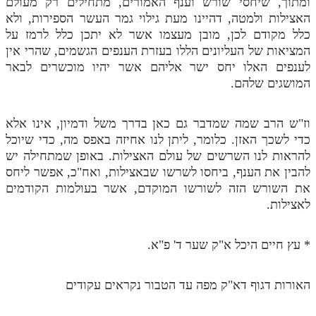
ומתוך, שיחסי שורש וענף האמורים, מתחילים רק מעולם
האצילות ולמטה, דהיינו מעת גילוי גמר העשר הספירות, ולא
כלל מקודם לכן, מובן מעצמו אשר לא יתכן כלל לרמז על
המציאות של העליונים הללו בעזרת הענפים הגשמים, שהרי אין
לענפים האלו יחס ישר אליהם אשר יהיו מוכשרים לבאר
המושגים שלהם.
וז"ש הרב שמה שמדבר גם כאן בדרך משל ודמיון, אינו אלא
כדי לשכך האזן. כלומר, ליתן לנו אחיזה באפס מה, כדי שיוכל
להראות לנו השרשים של עולם האצילות. באופן שמתחילה יש
להבין את הענף, ביחסו לשרשו שבאצילות, ואח"כ, אפשר ליחס
את השורש הזה לשורשו המוקדם, אשר בעולמות הקודמים
לאצילות.
* עץ חיים היכל א"ק שער ד' פ"א.
האורות דגוף דא"ק מפה עד הטבור נקראים עקודים