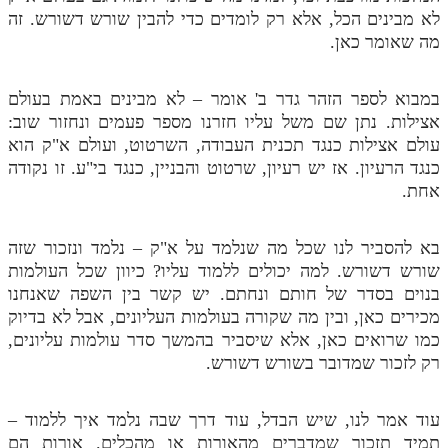
לא מבינים הכל, אלא רק לומדים כדי להבין שורש דשורש. זה
מה שאומר כאן.
במבוא לספר הזהר גדר ב' אומר – לא מבינים באמת בעולם
אצילות. נתן שם משל עליו חזרנו מספר פעמים ונחזור שוב:
עולם אצילות כנגד תכנית העבודה, השרטוט, ועולם א"ק הוא
כנגד הרעיון. אז יש רעיון, שרטוט והבניין, כנגד בי"ע. זו נקודה
אחת.
בא להסביר לנו שכל מה שנלמד על א"ק – נלמד ונזכור שזה
שורש דשורש. למה יכולים ללמוד עליו? כיוון שכל העולמות
בנוים בסדר של חותם ונחתם. יש קשר בין השפה שאנחנו
מכירים כאן, ובין מה שקורה בעולמות העליונים, אבל לא בדיוק
כמו שרואים כאן, אלא שיסביר בהמשך סדר עולמות עליונים,
רק לזכור שמדובר בשורש דשורש.
עוד אמר לנו, שיש הבדל, עוד דרך שבה נלמד איך ללמוד –
תמיד תזכור שמדברים מהאורות או מהכלים. אורות הם