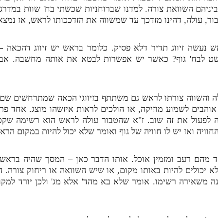
יניהם השוואת צורה. למדנו שברוחניות שכשתי בח' שוות במדרגת
ור, עולה, דהינו מזדכך עד שמשווה את הזדככותו לראש, אז נמצאי
 נעשה זיווג תדיר דלא פסיק. כלומר בראש יש זיווג דהכאה –
ט לבח' גוף? כאשר יש אפשרות לבטא את אותה מחשבה. אבל 
ה והשווה צורתו לראש גם משתתף בזיווגי הכאה שמתרחשים שם, 
והבים לשמוע מוזיקה, או הולכים לראות איזשהו מוצג. אחד פתא
ה לפעול את זה שוב. ז"א שהטבור עולה לראש הוא רשימה שקט
וויה ואז יש לו חוויה של גוף ואומר שלא יכול להיות במקום הרא
 מהם רעב ומזמין אוכל. אותו הדבר כאן – המסך שהיה בראש כ
א יכולים להיות באותו מקום, או שיש השוואה או ריחוק צורה. הי
נה משאירה רשימו. אומר שלא בא מהד' אלא מג' ולכן יורד למק