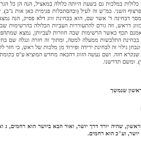
כלולות במלכות גם בשעת היותה כלולה במאציל, הנה הן כל הגרע
פרצוף השני. כמ"ש זה לעיל (ובהסתכלות פנימית כאן אות נ"ב
במסך דבחינה ד' אשר שם, הוא בבחינת זווג דלא פסיק, הנה נמצ
ווג דראש, וזה גורם להתעוררות העביות הכלולה בהרשימות ש
מנם תכף כאשר הרשימות שבה חוזרות לעביותן, נמצא שמתהפך
 בבחינת התלבשות ממעלה למטה, ומתוך זה חזרה ונגלה שם בחי
חן גילוי זה לבחינת ירידה ופירוד מן מלכות של ראש, כי חזר ל
ג' שנקרא חזה. ושם נעשה הזווג דהכאה מחדש המוציא ע"ס בקומת
). ומשם תדרשנו.
ראשון שנמשך
ראשון, שהיה יורד דרך יושר, ואור הבא ביושר הוא רחמים,
ג
וא
 יושר, וע"כ הוא רחמים.