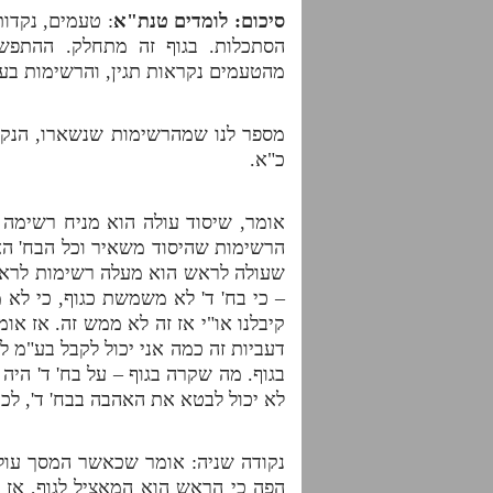
סיכום: לומדים טנת"א
: טעמים, נקדו
הסתכלות. בגוף זה מתחלק. ההתפש
מהטעמים נקראות תגין, והרשימות בער
מספר לנו שמהרשימות שנשארו, הנקראו
כ"א.
אומר, שיסוד עולה הוא מניח רשימה
הרשימות שהיסוד משאיר וכל הבח' הא
שעולה לראש הוא מעלה רשימות לראש
– כי בח' ד' לא משמשת כגוף, כי לא 
קיבלנו או"י אז זה לא ממש זה. אז א
דעביות זה כמה אני יכול לקבל בע"מ
בגוף. מה שקרה בגוף – על בח' ד' היה
לא יכול לבטא את האהבה בבח' ד', לכן
נקודה שניה: אומר שכאשר המסך עול
הפה כי הראש הוא המאציל לגוף, אז ה