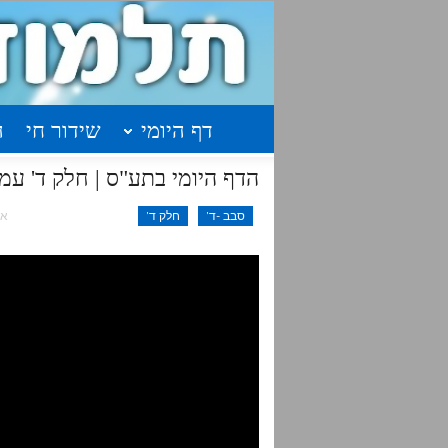
דף היומי
שידור חי
ה
הדף היומי בתע"ס | חלק ד' עמוד
סבב -ד'
חלק ד'
אוק 1