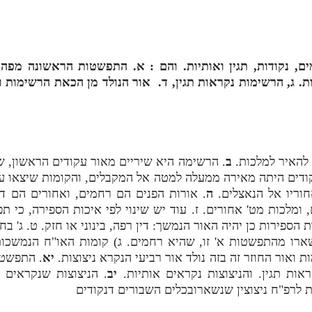
ם, נקודות, תגין ואותיות. והם : א. התפשטות הראשונה מפה
. ג, הרשימות נקראות תגין, ד. אור הנולד מן הכאת הרשימות וא
 להאיר למלכות.
ב
. הרשימה היא שיריים מאור עקודים הראשון,
דים היתה מאירה ממעלה למטה אל המקבלים, והקומות שיצאו ע
וריו אל הנאצלים.
ה
. אורות הפנים הם רחמים, ואחורים הם די
, ומלכות מט' אחורים. ז. עוד יש שינוי לפי איכות הספירה, כי
ת הספירות כן יהיה האור הנמשך: דין רפה, בינוני או חזק. ט. ג' בח
רו מהתפשטות א' זו, שהיא רחמים.
ג)
קומות האו"ח הנמשכות
ת ואור החוזר זה בזה נולד אור רביעי הנקרא ניצוצות.
יא
. התפשטו
אות תגין. והניצוצות נקראים אותיות.
יב
. הניצוצות שנקראים 
ת לרפ"ח ניצוצין שנשארובכלים השבורים דנקודים