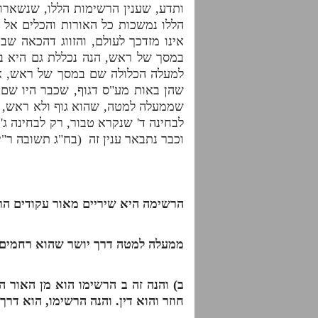
ותדע, שענין הרשימות הללו, שנשארו 
הללו נמשכות כל האורות והכלים אל 
אינו מזדכך לעולם, והזווג דהכאה ש
במסך של ראש, הנה נכללת גם היא בז
למעלה הכלולה שם במסך של ראש, א
שהן באות מע"ס דגוף, שכבר היו שם
שממעלה למטה, שהוא גוף ולא ראש, ונב
לבחינה ד' שנקרא טבור, רק לבחינה 
וכבר נתבאר ענין זה (בח"ג תשובה ר"י
הרשימה היא שיריים מאור עקודים ה
ממעלה למטה דרך יושר שהוא רחמים
ב) והנה זה ב הרשימו הוא מן האור ה
חוזר והוא דין. והנה הרשימו, הוא דרך