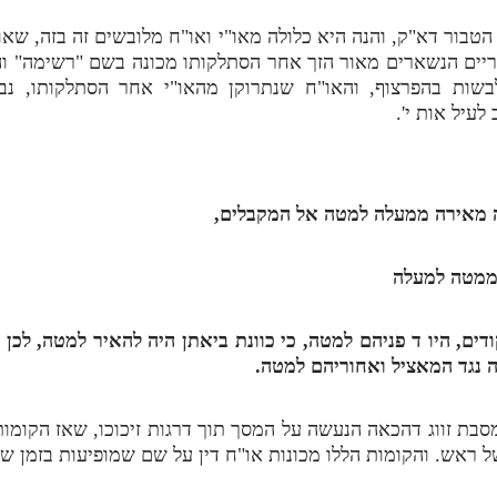
ור דא"ק, והנה היא כלולה מאו"י ואו"ח מלובשים זה בזה, שאו"י 
יריים הנשארים מאור הזך אחר הסתלקותו מכונה בשם "רשימה" ו
ות בהפרצוף, והאו"ח שנתרוקן מהאו"י אחר הסתלקותו, נב
עיל אות י'.
 מאירה ממעלה למטה אל המקבלים,
 ממטה למעלה
דים, היו
ד
פניהם למטה, כי כוונת ביאתן היה להאיר למטה, לכן פ
ה נגד המאציל ואחוריהם למטה.
סבת זווג דהכאה הנעשה על המסך תוך דרגות זיכוכו, שאז הקומ
ל ראש. והקומות הללו מכונות או"ח דין על שם שמופיעות בזמן ש