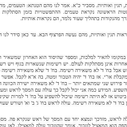
ת, תגין ואותיות. מסביר כ"א. אמר לנו מהם הטנתא: הטעמים, מד
טות הראשונה נקראת טעמים. ההתפשטויות בזמן הסתלקות נ
ך מהנקודות בתהליך שעוד נלמד, הם נקראות אותיות.
ת תגין ואותיות, מהם נעשה הפרצוף הבא. עד כאן סידר לנו הע
 במקומו להאיר למלכות, ומספר שהיסוד הוא האחרון שמשאיר 
חרות אינן מסתלקות לעולם. יש רשימות שנשארות בגוף ויש ר
 אבל בח' ד' לא משאירה רשימה. בח' ד' שלא משאירה רשימה –
מקבלת או"י. אז בח' ד' יהיה הטבור ומטה, בה א"א לקבל. אפשר ל
ומר פירוש שני שמתאים יותר – בח' ד' לא משאירה ישירה הכוונה
 להשפיע. המידע כמה אני יכול לקבל כך עולה עם המסך לראש ו
 ביטוש אז לא היתה רשימה שיכול להשפיע על בח' ד' למרות שקיב
 בח' ד' לא משאירה רשימה. עולה לראש בח' ג' ב' וא' ושורש שעו
ה לראש, מזדכך ונמצא יחד עם המסך של ראש שנקרא פה. מסך 
פה הוא המאציל לטבור. אומר שהטבור עולה למאצילו. לאן עולה