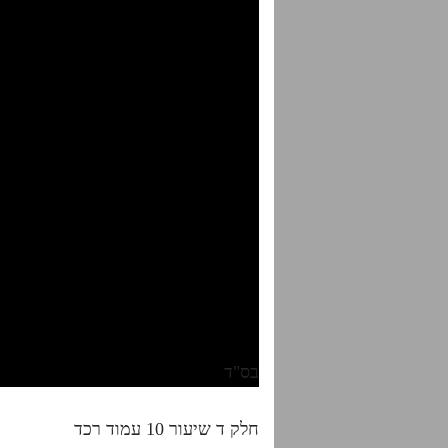
בס"ד
חלק ד שיעור 10 עמוד רכד