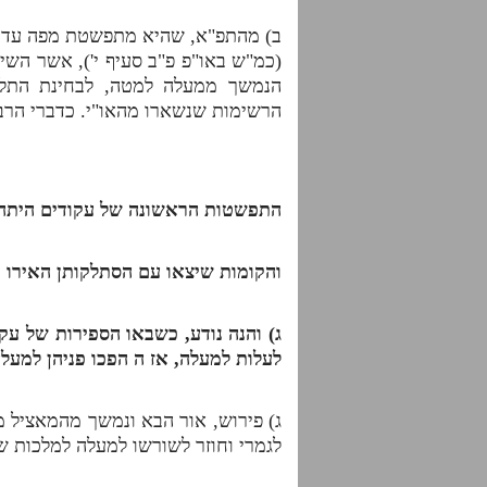
ב) מהתפ"א, שהיא מתפשטת מפה עד הטב
(כמ"ש באו"פ פ"ב סעיף י'), אשר הש
הנמשך ממעלה למטה, לבחינת התלבש
הרשימות שנשארו מהאו"י. כדברי הרב ל
התפשטות הראשונה של עקודים היתה
והקומות שיצאו עם הסתלקותן האירו
ג) והנה נודע, כשבאו הספירות של עקו
לעלות למעלה, אז ה הפכו פניהן למעל
ג) פירוש, אור הבא ונמשך מהמאציל מ
לגמרי וחוזר לשורשו למעלה למלכות ש