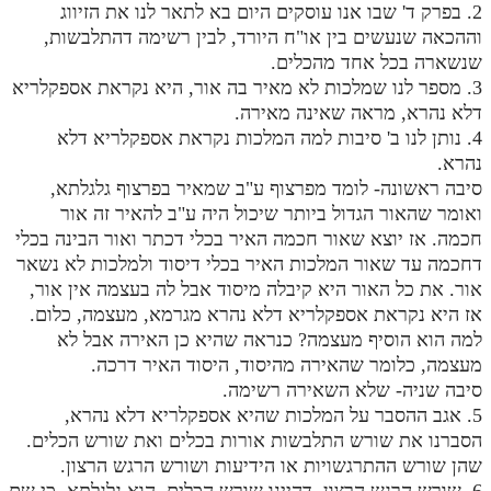
2. בפרק ד' שבו אנו עוסקים היום בא לתאר לנו את הזיווג
וההכאה שנעשים בין או"ח היורד, לבין רשימה דהתלבשות,
שנשארה בכל אחד מהכלים.
3. מספר לנו שמלכות לא מאיר בה אור, היא נקראת אספקלריא
דלא נהרא, מראה שאינה מאירה.
4. נותן לנו ב' סיבות למה המלכות נקראת אספקלריא דלא
נהרא.
סיבה ראשונה- לומד מפרצוף ע"ב שמאיר בפרצוף גלגלתא,
ואומר שהאור הגדול ביותר שיכול היה ע"ב להאיר זה אור
חכמה. אז יוצא שאור חכמה האיר בכלי דכתר ואור הבינה בכלי
דחכמה עד שאור המלכות האיר בכלי דיסוד ולמלכות לא נשאר
אור. את כל האור היא קיבלה מיסוד אבל לה בעצמה אין אור,
אז היא נקראת אספקלריא דלא נהרא מגרמא, מעצמה, כלום.
למה הוא הוסיף מעצמה? כנראה שהיא כן האירה אבל לא
מעצמה, כלומר שהאירה מהיסוד, היסוד האיר דרכה.
סיבה שניה- שלא השאירה רשימה.
5. אגב ההסבר על המלכות שהיא אספקלריא דלא נהרא,
הסברנו את שורש התלבשות אורות בכלים ואת שורש הכלים.
שהן שורש ההתרגשויות או הידיעות ושורש הרגש הרצון.
6. שורש הרגש הרצון, דהיינו שורש הכלים, הוא גלגלתא. כי שם