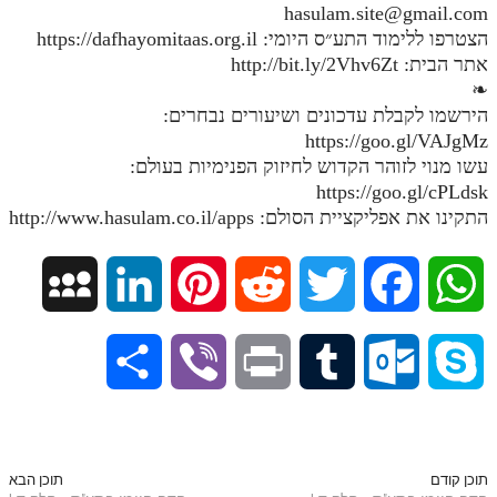
hasulam.site@gmail.com
הצטרפו ללימוד התע״ס היומי: https://dafhayomitaas.org.il
אתר הבית: http://bit.ly/2Vhv6Zt
❧
הירשמו לקבלת עדכונים ושיעורים נבחרים:
https://goo.gl/VAJgMz
עשו מנוי לזוהר הקדוש לחיזוק הפנימיות בעולם:
https://goo.gl/cPLdsk
התקינו את אפליקציית הסולם: http://www.hasulam.co.il/apps
M
L
P
R
T
F
W
y
i
i
e
w
a
h
S
V
P
T
O
S
S
n
n
d
i
c
a
h
i
r
u
u
k
p
k
t
d
t
e
t
a
b
i
m
t
y
תוכן קודם
תוכן הבא