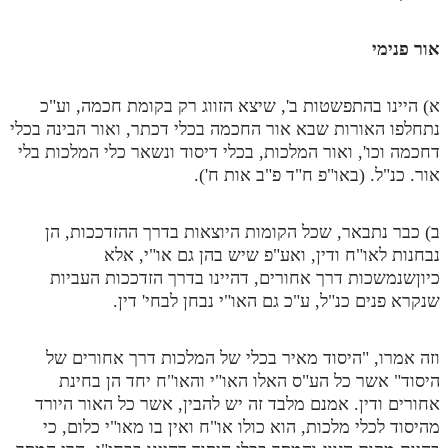
לאתר ספר הרב
דף היומי בזוהר הקדוש
אור פנימי
א) היינו בהתפשטות ב', שיצא הזווג רק בקומת חכמה, וע"כ
נתחלפו האורות שבא אור החכמה בכלי דכתר, ואור הבינה בכלי
דחכמה וכו', ואור המלכות, בכלי דיסוד ונשאר כלי המלכות בלי
אור. כנ"ל. (באו"פ ח"ד פ"ב אות ח').
ב) כבר נתבאר, שכל הקומות היוצאות בדרך ההזדככות, הן
נבחנות לאו"ח ודין, ואע"פ שיש בהן גם או"י, אלא
כיוןשנמשכות דרך אחורים, דהיינו בדרך הזדככות העביות
שנקרא פנים כנ"ל, ע"כ גם האו"י נבחן לבחי' דין.
וזה אמרו, "היסוד מאיר בכלי של המלכות דרך אחורים של
היסוד" אשר כל הע"ס האלו האו"י והאו"ח יחד הן בחינת
אחורים ודין. אמנם מלבד זה יש להבין, אשר כל האור היורד
מהיסוד לכלי מלכות, הוא כולו או"ח ואין בו מאו"י כלום, כי