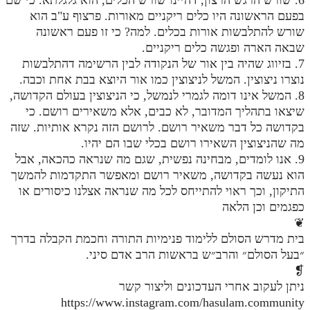
בפעם הראשונה היו כלים ריקניים מאורות. פרצוף ע"ב הוא
שורש להתלבשות אורות בכלים. למה? כי זו פעם ראשונה
שבאה הארה ופגשה כלים ריקניים.
7. בזיווג שהיה בין אור של הנקודה לבין הרשימה דהתלבשות
נוצרו ניצוצין. המשל לניצוצין כמו אור היוצא בבת אחת וכבה.
8. המשל אינו דומה לגמרי לנמשל, כי הניצוצין בעולם הקדושה,
שיצאו בתהליך המדובר, לא כבים, אלא משאירים רושם. כי
בקדושה כל דבר משאיר רושם. לרושם הזה נקרא אותיות. שזה
מה שהניצוצין השאירו רושם בכלי שבו הם יהיו.
9. אנו לומדים, מבחינה נפשית, שגם מה שנראה כהכאה, אבל
הוא נעשה בקדושה, משאיר רושם ומאפשר התקדמות להמשך
התיקון, וכך ראוי להתייחס לכל מה שנראה אצלנו כיסורים או
כפגמים וכן הלאה
❦
בית מדרש הסולם ללימוד פנימיות התורה וחכמת הקבלה בדרך
״בעל הסולם״ והרב״ש בראשות הרב אדם סיני.
❡
ניתן לעקוב אחרי העדכונים וליצור קשר
https://www.instagram.com/hasulam.community