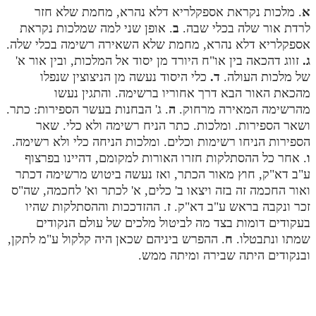
א
. מלכות נקראת אספקלריא דלא נהרא, מחמת שלא חזר
מנוע חיפוש בספרים
לרדת אור שלה בכלי שבה.
ב
. אופן שני למה שמלכות נקראת
אספקלריא דלא נהרא, מחמת שלא השאירה רשימה בכלי שלה.
תלמוד עשר הספירות בעיון
ג.
זווג דהכאה בין או"ח היורד מן יסוד אל המלכות, ובין אור א'
של מלכות העולה.
ד.
כלי היסוד נעשה מן הניצוצין שנפלו
תלמוד עשר הספירות חלק א
מהכאת האור הבא דרך אחוריו ברשימה. והתגין נעשו
תע"ס חלק ב' עיון
מהרשימה המאירה מרחוק.
ה
. ג' הבחנות בעשר הספירות: כתר.
ושאר הספירות. ומלכות. כתר הניח רשימה ולא כלי. שאר
תע"ס חלק ג' עיון
הספירות הניחו רשימות וכלים. ומלכות הניחה כלי ולא רשימה.
ו
. אחר כל ההסתלקות חזרו האורות למקומם, דהיינו בפרצוף
תלמוד עשר הספירות חלק ד
ע"ב דא"ק, חוץ מאור הכתר, ואז נעשה ביטוש מרשימה דכתר
תלמוד עשר הספירות חלק ה
ואור החכמה זה בזה ויצאו ב' כלים, א' לכתר וא' לחכמה, שה"ס
זכר ונקבה בראש ע"ב דא"ק.
ז
. ההזדככות וההסתלקות שהיו
תלמוד עשר הספירות חלק ו
בעקודים דומות בצד מה לביטול מלכים של עולם הנקודים
תלמוד עשר הספירות חלק ז
שמתו ונתבטלו.
ח
. ההפרש ביניהם שכאן היה קלקול ע"מ לתקן,
ובנקודים היתה שבירה ומיתה ממש.
תלמוד עשר הספירות חלק ח
תלמוד עשר הספירות חלק ט
תלמוד עשר הספירות חלק י