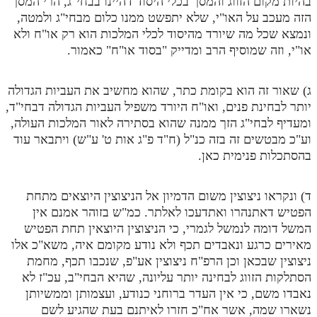
בהיות מקום הזווג והמסך בכלי היסוד דהיינו בבחי"ג, הרי המסך
הזה מעכב על האו"י, שלא יתפשט ממנו כלום מבחי"ג ולמטה,
ונמצא שכל מה שיורד מהיסוד לכלי המלכות הוא רק או"ח ולא
או"י, וזה שמוסיף הרב ומדייק "בסוד או"ח" כאמור.
ג) שאור זה הוא בקומת כתר, שהוא מחשיב את העביות הגדולה
יותר לבחינת פנים, ואו"ח היורד משפיל העביות הגדולה דבחי"ד,
ומעדיף לבחי"ג הזך ממנה שהוא בסתירה לאור המלכות העולה,
וע"כ מבטשים זה בזה כנ"ל (ח"ד פ"ג אות ט' ע"ש) ויתבאר עוד
בהסתכלות פנימית כאן.
ד) ונקראו ניצוצין משום הדמיון אל הניצוצין היוצאים מתחת
הפטיש דאתנהרו ואתדעכו לאלתר. כמ"ש בזוהר אמנם אין
המשל דומה לנמשל לגמרי, כי הניצוצין היוצאין תחת הפטיש
מאירים כרגע ונאבדים תכף ולא נודע מקומם איה, משא"כ אלו
ניצוצין שבכאן וכן הרפ"ח ניצוצין אע"פ, שנכבו תכף, מחמת
הסתלקות הזווג לבחינה יותר עליונה, שהיא הבחי"ב, עכ"ז לא
נאבדו משם, כי אין העדר ברוחני כנודע, ועצמותן וממשיותן
נשארו שמה, אשר אח"כ חזרו לאיתנם בעת שהגיע לשם