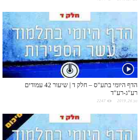
הדף היומי בתע"ס – חלק ד | שיעור 42 עמודים
רע"ג-רע"ד
נוב 26, 2019
2247