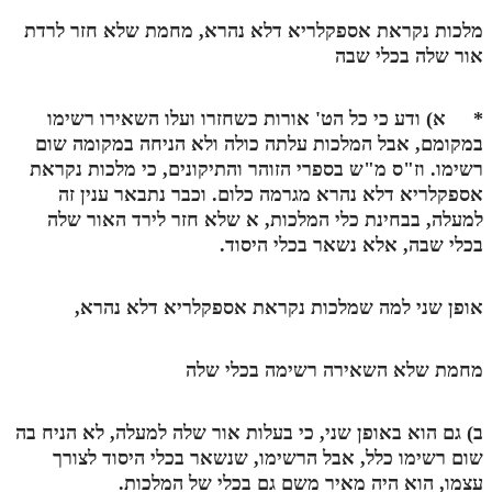
מלכות נקראת אספקלריא דלא נהרא, מחמת שלא חזר לרדת
תלמוד עשר הספירות חלק יא
אור שלה בכלי שבה
תלמוד עשר הספירות חלק יב
*
א) ודע כי כל הט' אורות כשחזרו ועלו השאירו רשימו
תלמוד עשר הספירות חלק יג
במקומם, אבל המלכות עלתה כולה ולא הניחה במקומה שום
תלמוד עשר הספירות חלק יד
רשימו. וז"ס מ"ש בספרי הזוהר והתיקונים, כי מלכות נקראת
אספקלריא דלא נהרא מגרמה כלום. וכבר נתבאר ענין זה
תלמוד עשר הספירות חלק טו
למעלה, בבחינת כלי המלכות,
א
שלא חזר לירד האור שלה
תלמוד עשר הספירות חלק טז
בכלי שבה, אלא נשאר בכלי היסוד.
בית שער הכוונות
אופן שני למה שמלכות נקראת אספקלריא דלא נהרא,
אודות האתר
מחמת שלא השאירה רשימה בכלי שלה
אודות האתר
בעל הסולם
ב) גם הוא באופן שני, כי בעלות אור שלה למעלה, לא הניח בה
שום רשימו כלל, אבל הרשימו, שנשאר בכלי היסוד לצורך
אתר הבית
עצמו, הוא היה מאיר משם גם בכלי של המלכות.