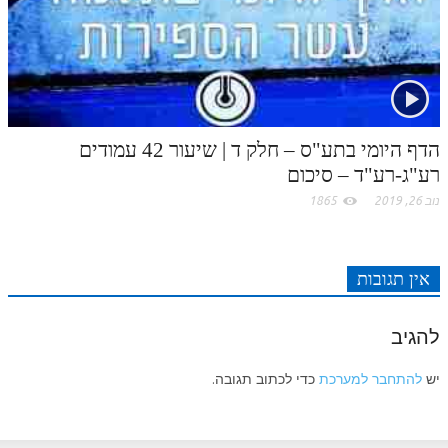
הדף היומי בתע"ס – חלק ד | שיעור 42 עמודים
רע"ג-רע"ד – סיכום
נוב 26, 2019
1865
אין תגובות
להגיב
יש
להתחבר למערכת
כדי לכתוב תגובה.