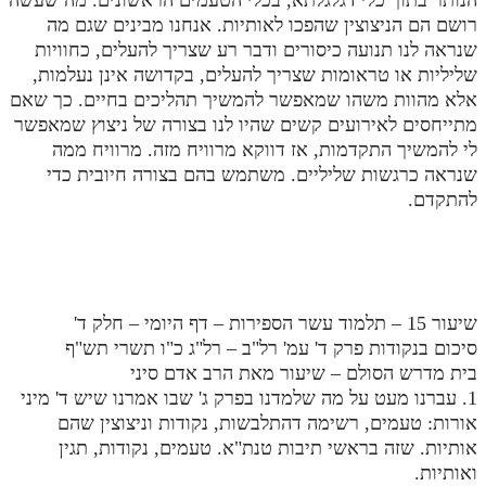
רושם הם הניצוצין שהפכו לאותיות. אנחנו מבינים שגם מה
שנראה לנו תנועה כיסורים ודבר רע שצריך להעלים, כחוויות
שליליות או טראומות שצריך להעלים, בקדושה אינן נעלמות,
אלא מהוות משהו שמאפשר להמשיך תהליכים בחיים. כך שאם
מתייחסים לאירועים קשים שהיו לנו בצורה של ניצוץ שמאפשר
לי להמשיך התקדמות, אז דווקא מרוויח מזה. מרוויח ממה
שנראה כרגשות שליליים. משתמש בהם בצורה חיובית כדי
להתקדם.
שיעור 15 – תלמוד עשר הספירות – דף היומי – חלק ד'
סיכום בנקודות פרק ד' עמ' רל"ב – רל"ג כ"ו תשרי תש"ף
בית מדרש הסולם – שיעור מאת הרב אדם סיני
1. עברנו מעט על מה שלמדנו בפרק ג' שבו אמרנו שיש ד' מיני
אורות: טעמים, רשימה דהתלבשות, נקודות וניצוצין שהם
אותיות. שזה בראשי תיבות טנת"א. טעמים, נקודות, תגין
ואותיות.