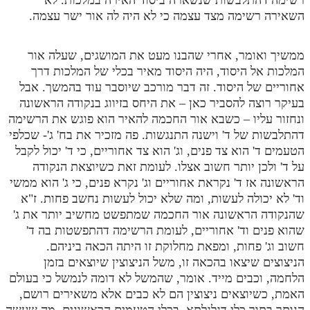
השאירה רשימה מצד עצמה כי לא היה לה אור ישר עצמה.
ממשיך ואומר, אחרי שהבנו מעט את המושגים, שעלה אור
המלכות אל היסוד, היה היסוד מאיר בכלי של המלכות דרך
אחוריים של היסוד. זה דבר מורכב שיוסבר עוד בהמשך. אבל
בעיקר רוצה להסביר כאן – את היחס בזיווג בנקודה הראשונה
ונחזור עליו – כשבא אור החכמה להאיר הוא פוגש את הרשימה
דהתלבשות של ד' וישנה התנגשות. פה מזכיר את בח' ג'- שכלפי
הטעמים ד' הוא צד פנים, וג' הוא צד אחוריים, כי ד' יכול לקבל
על ד' ולכן יותר חשוב אצלו. לעומת זאת כשיוצאת הנקודה
הראשונה אז ד' נקראת אחוריים וג' נקרא פנים, כי ג' הוא ממשי
וד' לא יכולה לעשות, ומה שלא יכול לעשות נחשב פחות. ז"א
שהנקודה הראשונה אור החכמה שמתפשט מחשיב יותר את ג'
שהוא פנים וד' אחוריים, לעומת הרשימה דהתפשטות בה ד'
חשוב וג' פחות, ומפאת מחלוקת זו היתה הכאה ביניהם.
הניצוצים שיצאו בהכאה זו, משל הניצוצין שיוצאים בזמן
הלחמה, וכבים מייד. אומר, שהמשל לא דומה לנמשל כי בעולם
האמת, כשיוצאים ניצוצין הם לא כבים אלא משאירים רושם,
הנותר בתוך כלי דגלגלתא, בכלי הטעמים הראשונים. מה שעשה