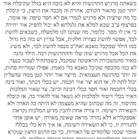
כשאתה מרגיש התרגשות והיא לא כובה היא בגלל שקיבלת אור
יותר קטן מהאור הקודם, אחרת זה מכבה את הרצון, כי קיבלת
כל מה שרצית ולא מרגיש לגמרי אם לא חסר טיפה. אז אומר,
בפרצוף ע"ב שבא למלא את גלגלתא לא יכול להפיק אור יחידה
כי אין לו מסך. כלומר, מה שנתנו לנו מלמעלה, כשבאים להשיג
לבד, אפשר להשיג בצורה חלקית, אבל עדיין יש בזה כח גדול.
כמו הילד שמקבל מאבא ואח"כ מנסה להשיג לבד, ולא משיג
את הכל אבל מרגיש שזה שלו וההתרגשות רבה. הילד נהנה
מאוד מהמשכורת הראשונה שמקבל, כשמתחיל לעבוד כנער.
לא כמו מהכסף שקיבל מאבא בלי מאמץ. אפילו שמרויח פחות,
זה יותר בהרגשה העצמאית. מייצר אור יותר קטן ממה שהעליון
יכול לתת לו, אז הוא יצר אור חכמה, יש בכלי דכתר, ואור בינה
בכלי דחכמה ואור חסד בכלי דבינה וכיוב', עד שאור המלכות
האיר בכלי דיסוד ולמלכות לא נשאר אור להאיר בה, אז קיבלה
מהיסוד. זה מה שכתוב שהיא מעצמה לא היתה בה הארה ולא
השאירה רשימה. זו צורה אחת להבין מדוע המלכות נקראת
'אספקלריא דלא נהרה' מראה שאינה מאירה. יש אופן אחר
להגדרה זו, כי לא השאירה רשימה, אז איך היא כלי בכלל?
אומר שכמו שלומדים על האורות, כך גם הרגש הרצון שנקרא
רשימה דהתלבשות שנשארה ביסוד האירה במלכות. לא