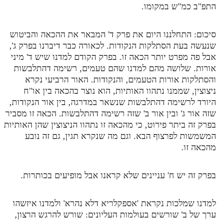
התפ"ב כמ"ש במקומו.
סיכום: התחלננו היום את פרק ד' המבאר את ההכאה והביטוש
שנעשה בעת הסתלקות הנקודות. לכאורה כבר דיברנו בפרק ג',
אבל פה מפרט יותר הכאה זו. בפרק הקודם למדנו שיש ד' מיני
אורות. שלושה מהם למדנו שהם טעמים, רשימה דהתלבשות
והסתלקות אורות הטעמים, והנקודות. האור הרביעי נקרא
ניצוצין, שממנו נתהוו האותיות, הוא נוצר בהכאה בין או"ח
היורד לרשימה דהתלבשות שנשאר במדרגה, בין אור הנקודות,
שזה אור ג' ובין אור ב' שזה רשימה דהתלבשות. הכאה זו מסביר
בפרק זה ביתר פירוט, כי מהכאה זו נתהוו הניצוצין שהן האותיות
המשמשות לפרצוף הבא. וגם מה שנקרא תגין, גם זה נובע
מהכאה זו.
בפרק זה יש ח' עניינים שלא קראנו אבל מופיעים בכותרות.
למדנו שמלכות נקראת 'אספקלריא דלא נהרא' ולמדנו איזשהו
ערך של ב' שורשים בעולמות העליונים: שורש להרגש הרצון,