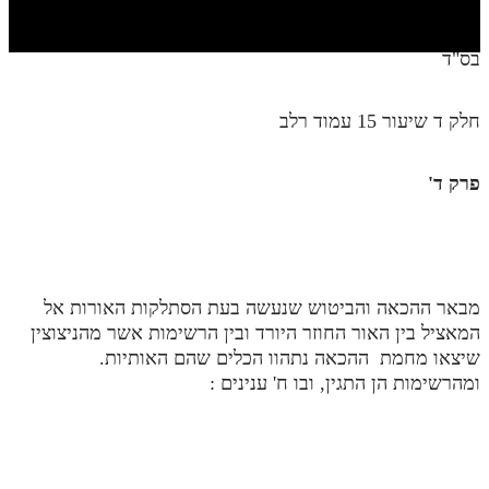
חלק י
חלק יא
בס"ד
חלק יב
חלק ד שיעור 15 עמוד רלב
חלק יג
חלק יד
פרק ד'
חלק טו
חלק ט"ז
בית שער הכוונות
מבאר ההכאה והביטוש שנעשה בעת הסתלקות האורות אל
המאציל בין האור החוזר היורד ובין הרשימות אשר מהניצוצין
שידור חי
שיצאו מחמת ההכאה נתהוו הכלים שהם האותיות.
ומהרשימות הן התגין, ובו ח' ענינים :
הזמן סט תע"ס
הזמן סט תלמוד עשר הספירות
ספרים להורדה