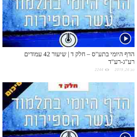
הדף היומי בתע"ס – חלק ד | שיעור 42 עמודים
רע"ג-רע"ד
נוב 26, 2019
2244