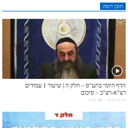
לאתר ספר הרב
e
I
e
r
o
p
תוכן דומה
r
o
דף היומי בזוהר הקדוש
n
s
k
p
k
t
.
c
o
m
הדף היומי בתע"ס – חלק ה | שיעור 1 עמודים
רצ"א-רצ"ב – סיכום
נוב 27, 2019
1212