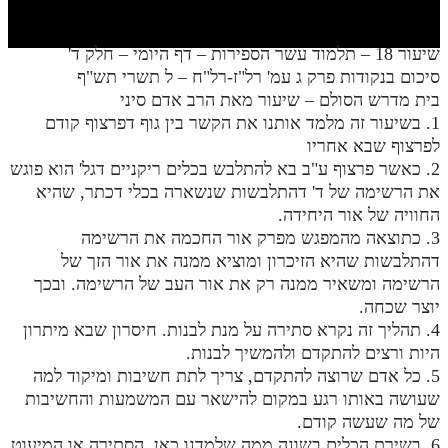
חלק י
חלק יא
שיעור 18 – תלמוד עשר הספירות – דף היומי – חלק ד'
סיכום בנקודות פרק ג עמ' רל"ז-רל"ח – ל תשרי תש"ף
חלק יב
בית מדרש הסולם – שיעור מאת הרב אדם סיני
חלק יג
1. בשיעור זה מלמד אותנו את הקשר בין גוף דפרצוף קודם
לפרצוף שבא אחריו
חלק יד
2. כאשר פרצוף ע"ב בא להתלבש בכלים ריקניים דגל' הוא פוגש
את הרשימה של ד' דהתלבשות שנשארה בכלי דכתר, שהיא
חלק טו
החוויה של אור היחידה.
חלק ט"ז
3. כתוצאה מהמפגש מפרק אור החכמה את הרשימה
דהתלבשות שהיא הזיכרון ומוציא ממנה את אור הזך של
בית שער הכוונות
הרשימה ומשאיר ממנה רק את אור העב של הרשימה. ובכך
יוצר שכחה.
שידור חי
4. תהליך זה נקרא סתירה על מנת לבנות. חיסרון שבא מיתרון
היות ורצים להתקדם ולהמשיך לבנות.
הזמן סט תע"ס
5. כל אדם שרוצה להתקדם, צריך לתת חשיבות ומיקוד למה
שעושה באותו רגע במקום להישאר עם המשמעות והחשיבות
הזמן סט תלמוד עשר הספירות
של מה שעשה קודם.
ספרים להורדה
6. בשירת הכלים בשונה ממה שלמדנו כאן, הסתירה או המיעוט