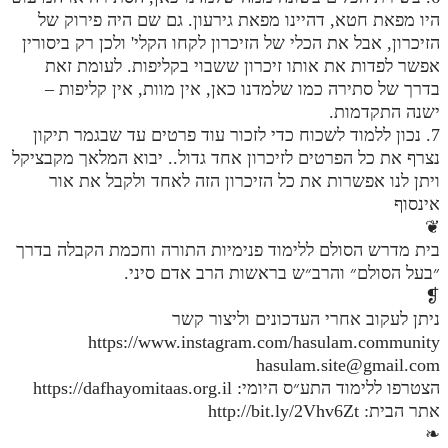
היו מפאת חטא, דהיינו מפאת גירעון. גם שם היה פירוק של
מנוע חיפוש בספרים
הזיכרון, אבל את הכלי של הזיכרון לקחו הקלי' ולכן רק ביסורין
אפשר לפדות את אותו זיכרון ששבוי בקליפות. לעומת זאת
תלמוד עשר הספירות בעיון
בדרך של סתירה כמו שלמדנו כאן, אין מוות, אין קליפות –
ישנה התקדמות.
תלמוד עשר הספירות חלק א
7. נכון ללמוד לשכוח כדי לזכור עוד פרטים עד שבגמר תיקון
תע"ס חלק ב' עיון
נצרף את כל הפרטים לזיכרון אחד גדול.. יבוא המלאך מקבציקל
ויתן לנו אפשרות את כל הזיכרון הזה לאחד ולקבל את אור
תע"ס חלק ג' עיון
אינסוף
תלמוד עשר הספירות חלק ד
❦
בית מדרש הסולם ללימוד פנימיות התורה וחכמת הקבלה בדרך
תלמוד עשר הספירות חלק ה
״בעל הסולם״ והרב״ש בראשות הרב אדם סיני.
❡
תלמוד עשר הספירות חלק ו
ניתן לעקוב אחרי העדכונים וליצור קשר
תלמוד עשר הספירות חלק ז
https://www.instagram.com/hasulam.community
hasulam.site@gmail.com
תלמוד עשר הספירות חלק ח
הצטרפו ללימוד התע״ס היומי: https://dafhayomitaas.org.il
תלמוד עשר הספירות חלק ט
אתר הבית: http://bit.ly/2Vhv6Zt
❧
תלמוד עשר הספירות חלק י