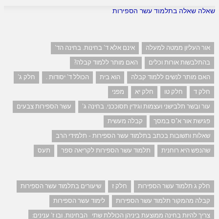
שאלה שאלה בתלמוד עשר הספירות
אור העליון ממטה למעלה
אינם אלא ד' בחינות. בחינה הד'
בהתלבשות אורות וכלים
האם מותר ללמוד קבלה?
האם מותר לנשים ללמוד קבלה
הוא בית
הכולל ד' יסודות .
חלק ג'
חלק ד
חלק טו
חלק יא
מפני
עור ובשר תלבישני ועצמות וגידין תסוככני. בחינה ג'
עשר הספירות צבעים
פגישת אור א"ס במסך
קבלה מעשית
שאלות ותשובות בכתב בתלמוד עשר הספירות - תלמידי הרב
שהנפש היא רוחנית
תלמוד עשר הספירות לקריאה ספר
תעס
חלק ג תלמוד עשר הספירות
חלק ז
שיעורים בתלמוד עשר הספירות
קבלה מהמקור תלמוד עשר הספירות
לימוד עשר הספירות
צריך להיות בחינה ממוצעת ביניהן הכוללת שתי הבחינות. ובו ז' ענינים: