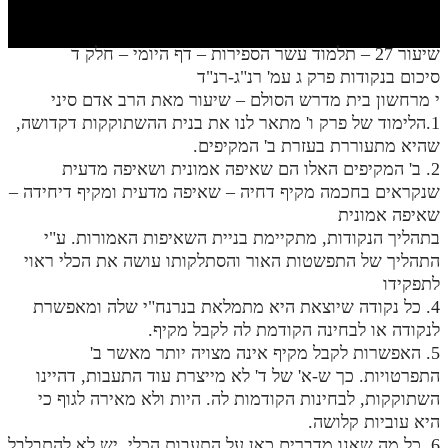
חלק י
חלק יא
שיעור 27 – תלמוד עשר הספירות – דף היומי – חלק ד
סיכום בנקודות פרק ג עמ' רנ"ג-רנ"ד
חלק יב
י מרחשון בית מדרש הסולם – שיעור מאת הרב אדם סיני
חלק יג
1.הלימוד של פרק ו' מתאר לנו את בנית ההשתוקקות דקדושה,
שהיא מתעוררת בעזרת ב' המקיפים.
חלק יד
2. ב' המקיפים האלו הם שאיפה אמונית ושאיפה מדעית
שנקראים בחכמה מקיף דחיה – שאיפה מדעית ומקיף דיחידה –
חלק טו
שאיפה אמונית
חלק ט"ז
בתהליך הנקודות, מתקיימת בניית השאיפות האמורות. ע"י
התהליך של התפשטות האור והסתלקותו עושה את הכלי ראוי
בית שער הכוונות
לתפקידו
4. כל נקודה שיוצאת היא מתמלאת בנרנח"י שלה ומאפשרת
שידור חי
לנקודה או לבחינה הקודמת לה לקבל מקיף.
5. האפשרות לקבל מקיף אינה מצויה יותר מאשר ב'
הזמן סט תע"ס
התפרטויות. כך ש-א' של ד' לא מייצרת עוד התעבות, דהיינו
השתוקקות, לבחינות הקודמות לה. היות ולא מאירה לגוף כי
הזמן סט תלמוד עשר הספירות
היא עוביות קלושה.
ספרים להורדה
6. כל מה שאנו מדברים כאן על התעבות הכלי, יש לא להתבלבל