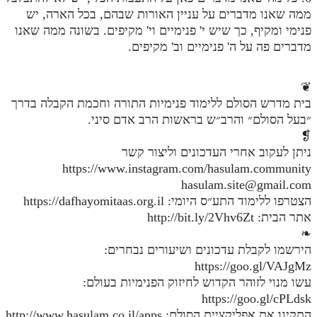
ממה שאנו מדברים על עניין האורות שבהם, בכל הארה, יש
מנוע חיפוש בספרים
פנימי ומקיף, כך שיש י' פנימיים וי' מקיפים. בשונה ממה שאנו
מדברים פה על ה' פנימיים וב' מקיפים.
תלמוד עשר הספירות בעיון
תלמוד עשר הספירות חלק א
❦
בית מדרש הסולם ללימוד פנימיות התורה וחכמת הקבלה בדרך
תע"ס חלק ב' עיון
״בעל הסולם״ והרב״ש בראשות הרב אדם סיני.
תע"ס חלק ג' עיון
❡
ניתן לעקוב אחרי העדכונים וליצור קשר
תלמוד עשר הספירות חלק ד
https://www.instagram.com/hasulam.community
hasulam.site@gmail.com
תלמוד עשר הספירות חלק ה
הצטרפו ללימוד התע״ס היומי: https://dafhayomitaas.org.il
תלמוד עשר הספירות חלק ו
אתר הבית: http://bit.ly/2Vhv6Zt
❧
תלמוד עשר הספירות חלק ז
הירשמו לקבלת עדכונים ושיעורים נבחרים:
תלמוד עשר הספירות חלק ח
https://goo.gl/VAJgMz
עשו מנוי לזוהר הקדוש לחיזוק הפנימיות בעולם:
תלמוד עשר הספירות חלק ט
https://goo.gl/cPLdsk
התקינו את אפליקציית הסולם: http://www.hasulam.co.il/apps
תלמוד עשר הספירות חלק י