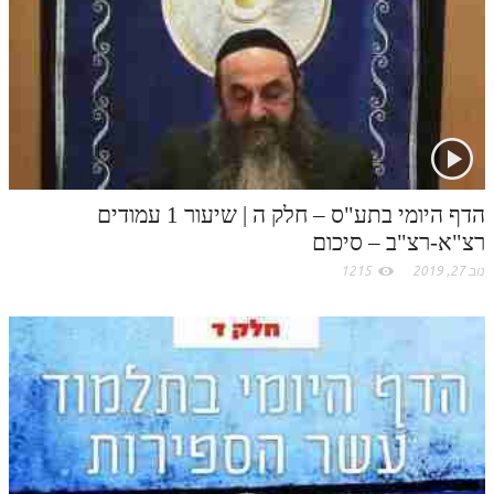
לאתר ספר הרב
t
.
דף היומי בזוהר הקדוש
c
o
m
הדף היומי בתע"ס – חלק ה | שיעור 1 עמודים
רצ"א-רצ"ב – סיכום
נוב 27, 2019
1215