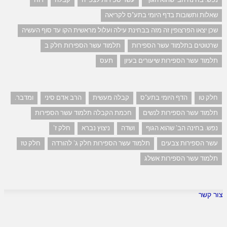
שאלות ותשובות בדף היומי בתע"ס לקריאה
שכן יצאו הפרצופין זה מזה בבחינת עילה ועלול מראשית הקו עד סוף העשיה
שרטוטים בתלמוד עשר הספירות
תלמוד עשר הספירות חלק ב
תלמוד עשר הספירות שיעורים בעיון
תעס
חלק טו
הדף היומי בתע"ס
קבלה מעשית
הרב אדם סיני
ומדבר.
תלמוד עשר הספירות לנשים
חכמת הקבלה תלמוד עשר הספירות
נפש. בחינה הב' שהוא הגוף
ושדה
ניצוץ נברא
חלק ז'
עשר הספירות צבעים
תלמוד עשר הספירות חלק ג' להורדה
חלק טז
תלמוד עשר הספירות אשלג
צור קשר