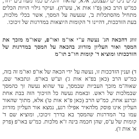
כלים ניכרים לעצמם, אלא, שהאור והכלים כמו מעורבים יחד,
כמ"ש הרב כאן (פ"ו אות א', עש"ה). ועיקר גילוי הויות הכלים
מתחיל מהסתכלות ב', שנעשה על המסך, אשר בכלי מלכות,
בעת הזדככות, דהיינו ד' הקומות היוצאות במדרגות של זיכוכו.
זווג דהכאה הג' נעשה ע"י או"מ ואו"פ, שאו"מ מזכך את
המסך ואור העליון מזדווג בהכאה על המסך במדרגות של
הזדככותו ומוציא ד' קומות חו"ב תו"מ
ד) וענין הזדככות זו, נעשה על ידי הכאה של או"פ ואו"מ זה בזה,
כמ"ש הרב (כאן בפ"א אות ג') וע"ש באו"פ. ונתבאר שם,
שאוה"מ מזכך העביות שבמסך, עד שהוא נעשה זך כהמסך
שבמלכות של ראש. ובאמת נעשה כל הזיכוך הזה בבת אחת
וברגע אחת, כמ"ש הרב (כאן פ"א אות ט') אלא, מתוך שהאור
העליון אינו פוסק מלהאיר אפילו רגע, נמצא אור העליון מזדווג
עמו בד' המדרגות שהמסך בא בדרך זיכוכו, ומוציא שם ד'
קומות של ע"ס, שהן חכמה בינה ז"א מלכות. כמ"ש באו"פ (פרק
א' אות ז').