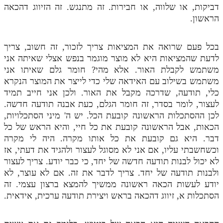
דביקות, או שלווה, או חבירות. זה מתנגש. זה הזיווג דהכאה
הראשון.
בכל פעם שרואה את המציאות צריך לזכור, זה חשוב, צריך
לדעת שהמציאות היא לא מוצר מוגמר בנפש אצלי שאיתה אני
משתמש לקבלת האור. אלא מהי? חומר גלם שאיתו אני
משתמש בשילוב עם האידאה שלי כדי לייצר את המוצר הנקרא
כלי, תודעה, שדרכה מקבל את האור. ולכן אני חייב תמיד
לעצור, לומר בסדר, זה חומר הגלם, כעת אבנה תודעה חדשה.
לכן ההסתכלות הראשונה קובעת הכל. יש ה' מיני הסתכלויות,
הכאות, אבל הראשונה קובעת את כל חיי, והיא הראש של כל
דבר. היא גם קובעת את כל אותו מקרה. היה לי מקרה
וכשחשבתי עליו, אם אני לא מסוגל לעצור ולהגיד את דעתי, אז
לא יכול לבנות תודעה חדשה של יחד, כי כבר יודע. צריך לעצור
ולבנות תודעה של יחד. צריך לדבר את זה. אם לא עוצר, לא
יודע לעשות הכאה ראשונה ממשיך להמצא ברצון עצמי. זה
הסתכלות א, זיווג דהכאה בראש ויצירת תודעה ערכית, אידאית.