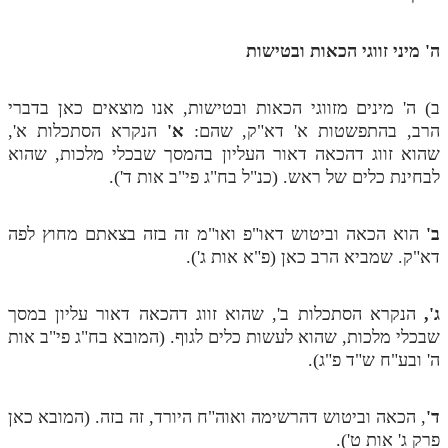
תלמוד עשר הספירות חלק יא
ה' מיני זווגי הכאות ובטישות
תלמוד עשר הספירות חלק יב
ב) ה' מינים מזווגי הכאות ובטישות, אנו מוצאים כאן בדברי
תלמוד עשר הספירות חלק יג
הרב, בהתפשטות א' דא"ק, שהם:
א'
הנקרא הסתכלות א',
תלמוד עשר הספירות חלק יד
שהוא זווג דהכאה דאור העליון בהמסך שבכלי מלכות, שהוא
לבחינת כלים של ראש. (כנ"ל בח"ג פי"ב אות ד').
תלמוד עשר הספירות חלק טו
תלמוד עשר הספירות חלק טז
ב'
הוא הכאה וביטוש דאו"פ ואו"מ זה בזה בצאתם מחוץ לפה
דא"ק. שמביא הרב כאן (פ"א אות ג').
בית שער הכוונות
אודות האתר
ג',
הנקרא הסתכלות ב', שהוא זווג דהכאה דאור עליון במסך
שבכלי מלכות, שהוא לעשות כלים לגוף. (המובא בח"ג פי"ב אות
אודות האתר
ה' ובע"ח ש"ד פ"ג).
בעל הסולם
ד'
, הכאה וביטוש דהרשימה ואוה"ח היורד, זה בזה. (המובא כאן
אתר הבית
פרק ג' אות ט').