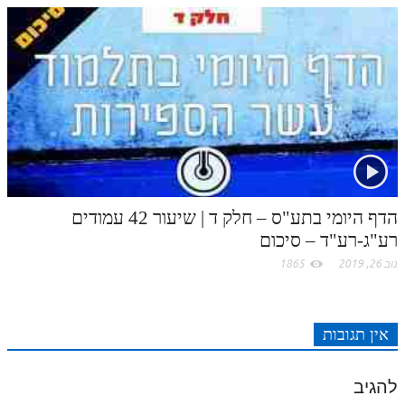
הדף היומי בתע"ס – חלק ד | שיעור 42 עמודים
רע"ג-רע"ד – סיכום
נוב 26, 2019
1865
אין תגובות
להגיב