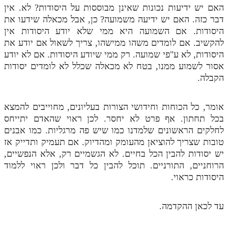
האם יש ידיעות נכונות שאינן מבוססות על היסודות? לא. אין
דבר כזה. האם יש ידיעה משמועה? כן, אבל מכאלה שידעו את
היסודות. אם השמועה היא ממי שלא יודע היסודות אין
להקשיב. אם לומדים משהו ממישהו, צריך לשאול אם יודע את
היסודות, לא ע"פי שמועה. רק ממי שיודע היסודות. אם לא יודע
אסור לשמוע ממנו, בטח לא מכאלה שכלל לא לומדים יסודות
הקבלה.
אומר, כל הכוחות וחידושי הצורות בעליונים, מחוייבים להמצא
בכל תחתון. אף פרט לא יחסר. לכן ראוי שהאדם יתייחס
לחלקים הראשונים שלמדנו כמו שיש פה מרגליות. כמו אבנים
טובות שצריך להוציאן מהעומק ומהדיוק. אם תעמיק ותדייק אז
יש יסודות להבין הכל בחיים. לא הגשמיים רק, אלא הנפשיים,
הרוחניים, התורניים. תוכל להבין כל דבר ולכן ראוי ללמוד
היסודות כראוי.
עד לכאן ההקדמה.