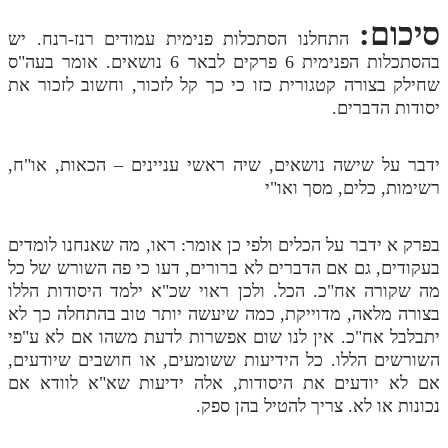
סיכום:
התחלנו הסתכלות פנימית עמודים רנז-רנח. יש
בהסתכלות הפנימית 6 פרקים לבאר 6 נושאים. אומר בעה"ס
שחילק בצורה קטגורית כזו כי כך קל לזכור, וחשוב לזכור את
יסודות הדברים.
ידבר על שישה נושאים, שיה ראשי עניינים – הכאות, או"ח,
רשימות, כלים, מסך ואו"י
בפרק א ידבר על הכלים ולפי כן אומר: ראו, מה שאנחנו לומדים
בעקודים, גם אם הדברים לא ברורים, דעו כי פה השורש של כל
מה שקורה אח"כ. הכל. ולכן ראוי שכ"א ילמד היסודות הללו
בצורה מלאה, מדוייקת, כמה שיעשה יותר טוב בהתחלה כך לא
יתבלבל אח"כ. אין לנו שום אפשרות לדעת משהו אם לא ע"פי
השורשים הללו. כל הידיעות ששומעים, או חושבים שיודעים,
אם לא יודעים את היסודות, אלה ידיעות שא"א לוודא אם
נכונות או לא. צריך להטיל בהן ספק.