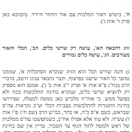
לאתר ספר הרב
דף היומי בזוהר הקדוש
ה'
, ביטוש דאור המלכות עם אור החוזר היורד. (המובא כאן
פרק ד' אות ג').
זווג דהכאה הא', עושה רק שרשי כלים. הב', הכלי והאור
מעורבים. הג', עושה כלים גמורים
ג) והנה שורש הכל הוא הזווג שנקרא הסתכלות א', שממנו
נמשך כל האור שישנו בפרצוף, וקבר נתבאר ענינו היטב, בדברי
הרב (בח"ג פ"א אות א' ופרק י"ב אות ב' ג'). אמנם הוא מספיק
רק להוציא שרשי כלים, שנקרא בחינת התלבשות בכח ולא
בפועל ממש. כי אוה"ח מלביש כאן ממטה למעלה, שפירושו
בחינת התנגדות להתלבשות בעביות הכלי וע"כ נקראות עה"ס
שבראש, בשם א"ס ב"ה, או כתר, כמ"ש הרב (שם ח"ג פ"ו אות
ז') עש"ה. ולא עוד אלא אפילו אח"כ, כשנתפשטו עה"ס ממלכות
של ראש ולמטה לתוך הגוף עד הטבור, עדיין אין שם בחינת