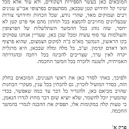
המובאים כאן בעשר הספירות דעקודים, ולא עוד אלא מכל
מנוע חיפוש בספרים
שינוי קל וחידוש קטן שבכאן, מסתעפים בפרצופי אבי"ע ענינים
רבים ועמוקים מאד, שהרי נודע, שכל הכחות וחידושי צורות
תלמוד עשר הספירות בעיון
שבעליונים מחויבים להמצא בכל תחתון מהם אף פרט קטן לא
יחסר, שזה נוהג בכל ההמשך השתלשלות של הפרצופין
תלמוד עשר הספירות חלק א
והעולמות עד סוף עשיה ומכל שכן כאן, שעדיין אנחנו עסוקים
בקו הראשון, הנמשך מא"ס ב"ה למקום הצמצום, שהוא פרצוף
תע"ס חלק ב' עיון
הא' דאדם קדמון. וע"כ, כל מלה ומלה שבכאן, היא מרגלית
תע"ס חלק ג' עיון
יקרה לאין ערך, שצריכים להבינה בכל רחבה ובהגדרתה
האמיתית, ולשננה ולזכרה בכל המשך החכמה.
תלמוד עשר הספירות חלק ד
תלמוד עשר הספירות חלק ה
ולפיכך, באתי לסדר כאן את ראשי הענינים, המובאים בחלק
הזה, בסדר המועיל לזכרון, גם להבחין בכל ענין, מעקרי הבחנות
תלמוד עשר הספירות חלק ו
שהרב מביאם כאן, ולהגדיר כל דבר עד כמה שאפשר, בכדי
תלמוד עשר הספירות חלק ז
שהמעיין יוכל להשמר, שלא יוציא שום דבר מחוץ לגדרו הנאמן,
כי טעות קלה במקומות אלו, תפסיק את ההבנה לגמרי בהמשך
תלמוד עשר הספירות חלק ח
החכמה.
תלמוד עשר הספירות חלק ט
פרק א'
תלמוד עשר הספירות חלק י