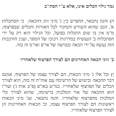
גמר גילוי הכלים אינו, אלא ע"י הסת"ב
ה) והנה נתבאר, ההפרש בין ג' מיני זווג דהכאה: כי הסתכלות
א', הגם שהוא השורש והמקור לכל האורות והכלים שבפרצוף,
מ"מ אין בו שום התגלות בפועל, וכל הגילוי הוא רק על ידי
הסתכלות ב' הנעשית במדרגות זיכוכו של המסך, וענין הזדככות
הזה נעשה על ידי הכאה ובטישה של או"פ ואו"מ זה בזה.
ב' זווגי הכאה האחרונים הם לצורך הפרצוף שלאחריו
ו) וכל אלו ג' מיני הכאות, הם לצורך עצמו של הפרצוף, אמנם
דבר ההכאה וביטוש של הרשימה עם אוה"ח זה בזה, הוא לצורך
הכלים של הפרצוף שלאחריו. כמ"ש באו"פ (פ"ב אות ג') ועד"ז
הוא ההכאה של אור המלכות ברשימה, שהוא לצורך כלי
המלכות מהפרצוף שלאחריו. והנה נתבאר, שג' מיני הכאות
ראשונות הם לצורך הפרצוף עצמו, וב' הכאות האחרונות הן
לצורך הפרצוף שלאחריו.