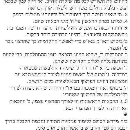
מהווים את השורש לכל מה שיקרה אח"כ. ואי דיוק קטן שבכאן
יעשה בלבול גדול בהמשך השתלשלות קרן הבריאה
3. מי שאינו חושב דרך היסודות כל ידיעותיו מוטלות בספק.
4. למדנו בפרק הראשון על ה' מיני הכאות שהם:
א' זיווג דהכאה בראש, שהוא ליצירת תודעה חדשה המעורבת
מהשתוקקות והאידאה, דהיינו הבחירה ביתר דבקות.
ב' ביטוש דאו"מ באו"פ כדי לאפשר התקדמות כך שהרצוי גובר
על המצוי.
ג' הסתכלות ב', שהוא הזיווג דהכאה בזמן ההסתלקות, כדי להיות
בתודעה גלויה לכלים דקדושה שיצרנו.
ד' הכאה בין או"ח היורד לרשימה דהתלבשות שנשארה
במדרגה. זו הכנה של ראשם פנימי לצורך המפגש הבא עם
המציאות דהיינו הפרצוף הבא ליצירת כלים חדשים.
ה' ביטוש דאור המלכות עם או"ח היורד, שהיא נועדה לצורך
כלי המלכות של הפרצוף שאחריו.
5. ג' ההכאות הראשונות הן לצורך הפרצוף עצמו, ב' ההכאות
האחרות הן לצורך הפרצוף הבא.
❦
בית מדרש הסולם ללימוד פנימיות התורה וחכמת הקבלה בדרך
״בעל הסולם״ והרב״ש בראשות הרב אדם סיני.