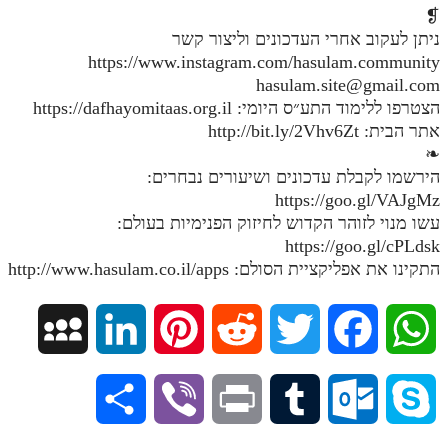
❡
ניתן לעקוב אחרי העדכונים וליצור קשר
https://www.instagram.com/hasulam.community
hasulam.site@gmail.com
הצטרפו ללימוד התע״ס היומי: https://dafhayomitaas.org.il
אתר הבית: http://bit.ly/2Vhv6Zt
❧
הירשמו לקבלת עדכונים ושיעורים נבחרים:
https://goo.gl/VAJgMz
עשו מנוי לזוהר הקדוש לחיזוק הפנימיות בעולם:
https://goo.gl/cPLdsk
התקינו את אפליקציית הסולם: http://www.hasulam.co.il/apps
M
L
P
R
T
F
W
y
i
i
e
w
a
h
S
V
P
T
O
S
S
n
n
d
i
c
a