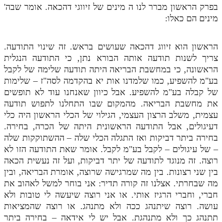
בפרק הראשון מברר לנו ה מינים של זיווגי דהכאה. אומר שבה'
מינים הם כאלו:
הראשון הוא זיווג דהכאה שעושים בראש. זה שינוי התודעה.
צריך לשנות תודעה אותה הבורא נתן, כי התודעה הנגלית
הראשונה, כי במחשבת הבריאה היתה תודעה שלימה של לקבל
בע"מ להשפיע, כמו שלמדנו אות יא בהקדמה לסה"ז – שלימות
של קבלה בע"מ להשפיע. אבל כיוון שאנחנו עוד לא תופשים
את מחשבת הבריאה. מהמקום שבו התחלנו לתפוש תודעה
עצמית, משלב הרצון העצמי, הגילוי של הכלי הראשון היה כלי
דעיגולים, אבל התודעה הראשונית היתה של הכרה, בחירה.
בחירה ביתר דביקות ואז התגלה הכלי שלה – ההשתוקקות שלה
– של עיגולים – לקבל בע"מ לקבל. אומר שאת התודעה הזו לא
רוצה. זה מנוגד לתודעה של יתר דביקות, ועל זה נעשית הכאה
בין שני רצונות. בין מה שמרגישה שרוצה, אומרת הבריאה, ובין
מה שבחרתי. אצלנו זה קורה תדיר: אני בוחר למשל לאהוב את
חברי, וחברי הרגיז אותי. או אני רוצה שיעשה לי טובות ולא
עושה. רוצה שיתנהג ככה ולא מתנהג. או רוצה שהמציאות
תתנהג כך ולא מתנהגת. אבל יש לי אידאה – בחירה ביתר