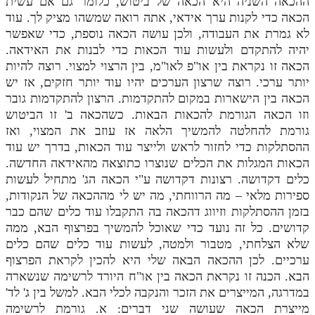
ההכאה השניה היא הכאה של ביטוש, כלומר גם אם עשית
הכאה כדי לקנות ערך אידאי, אתה רואה שמשהו מציק לך. עוד
לא גמרת את העבודה, ולכן עושה הכאה נוספת, כדי שאפשר
יהיה להתקדם ולעשות עוד הכאות כדי לבנות את האידאה.
הכאה זו נקראת בין או"פ לאו"מ, בין הרצוי למצוי. רוצה להיות
יותר ערכי. רוצה שרצון הערכים יהיו עוד יותר חזקים, אז יש
הכאה בין הישארות במקום להתקדמות. הרצון להתקדמות גובר
וזו הכאה הגורמת להכאות הבאות. כשהכאה ב' זו הביטוש
גורמת להחלטה להמשיך הלאה אז עוזב את המצוי, ואז
ההסתלקות כדי לחזור לראש ולייצר עוד הכאות, בדרך יש עוד
הכאות המגלות את הכלים שנוצרו כתוצאה מהאידאה החדשה.
כלים דקדושה. רצונות דקדושה ע"י הכאה הג' מתחיל לעשות
ספירות מלאי – מה הרווחתי, מה יש לי מההכאה של הנקודות,
בזמן ההסתלקות וזיווג דהכאה בה התקבלו עוד כלים שהם כבר
קדושים. כל זה נועד כדי שאוכל להמשיך בפרצוף הבא, ממה
שלא הצלחתי, מטבור ולמטה, לעשות עוד כלים שהם כלים
ערכיים. לכן ההכאה הבאה שלי היא להכין לקראת הפרצוף
הבא. הכנה זו נקראת הכאה בין או"ח היורד לרשימה שנשארה
במדרגה, המייצרים את הזכר והנקבה לכלי הבא. למשל בין ג' לד'
מייצרת הכאה שעושה שני דברים: א. גורמת לרשימה