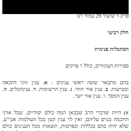
חלק י
חלק יא
פרק ד שיעור 29 עמוד רנז
חלק יב
חלק רביעי
חלק יג
חלק יד
הסתכלות פנימית
חלק טו
ספירות העקודים, כולל ו' פרקים
חלק ט"ז
בית שער הכוונות
בהם מתבאר ששה ראשי ענינים :
א
. ענין זווגי דהכאה
ובטישות.
ב
. ענין אור חוזר.
ג
. ענין הרשימות.
ד
. עניןהכלים.
ה
.
שידור חי
ענין המסך.
ו
. ענין אור ישר.
הזמן סט תע"ס
א) היות שדברי הרב שבכאן המה כולם יסודיים, שכל אדני
הזמן סט תלמוד עשר הספירות
החכמה בנוים עליהם, ואין לך ענין קטן בכל העולמות אבי"ע,
שלא יהיה בהם בכללות ובפרטות, תוצאות מכל הענינים כולם
ספרים להורדה