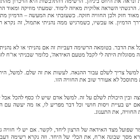
ת ונראה את היחס ביניהן. הרשימה דהתלבשות היא הזיכרון מהתע
א. הרגשתי השראה אלוקית מאיזה לימוד. שמעתי מוזיקה ומאוד 
מאוד חזק ולכן החוויה חזקה. כשעזבתי את המעשה – הדמיון מת
ך הדמיון. אז עכשיו, כשמרגיש ממה נהניתי אתמול, זה נקרא ר
 את הדבר. בטומאה הרשימה דעביות זה אם נהניתי או לא נהניתי, 
 מסוגלות היתה לי לקבל מטעם האידאה', כלומר שבניתי או"ח לזה
 למשל צריך לשלם עבור ההנאה. לעשות את זה שלם. למשל, היתה 
 מתוסכל לא אעורר שוב את החוויה הזו.
צה ובין היכולת לשלם על זה. למשל אדם שיש לו כסף להכל אבל ל
ם יש בעיית ויסות חושי וכל דבר מפריע לו, אז מה יעשה עם 
החוויה, את התענוג.
ר שפועל מצד האידאה של הרצון ליחד, לקשר. אם יש לי חוויה גדו
א מסך שבונה או"ח, את הכלי של היחד. וזה נקרא רשימה דעבי