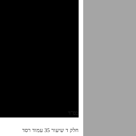
בס"ד
חלק ד שיעור 35 עמוד רסד