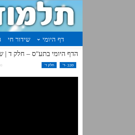
דף היומי
שידור חי
ה
הדף היומי בתע"ס – חלק ד | שיעור 35 עמוד
סבב -ד'
חלק ד'
נוב 18