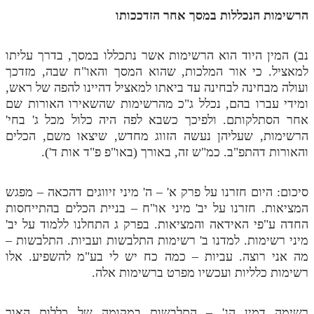
הרשימות הנכללות במסך אחר הזדככותו
נב) המין היוד הוא הרשימות אשר נתכללו במסך, בדרך עליתו
למאציל. כי אור המלכות, שהוא המסך והאו"ח שבה, מזדכך
ועולה מבחינה לבחינה עד ביאתו למאציל דהיינו להפה של ראש,
ומידי עברו בהם, נכלל ג"כ מהרשימות שהשאירו האורות שם
אחר הסתלקותם. ולפיכך כשבא לפה היה כלול מכל ג' בחי'
הרשימות, שעליהן נעשה הזווג מחדש, שיצאו משם, הכלים
והאורות דהתפ"ב. כמ"ש זה, באורך (באו"פ פ"ד אות ד').
סיכום: היום חזרנו על פרק א' – ה' מיני זיווגים דהכאה – מפגש
המציאות. חזרנו על יב' מיני או"ח – בניית הכלים בהתייחסות
החדה ע"פי האידאה והמציאות. בפרק ג התחלנו ללמוד על יב'
מיני רשימות. למדנו ב' רשימות התלבשות ועביות. התלבשות –
מה אני רוצה. עביות – כמה כח יש לי בע"מ להשפיע. אלו
רשימות כלליות ועכשיו מפרט ברשימות אלה.
רשימה דמין הג' – התלבשות במקומה של כללות האור