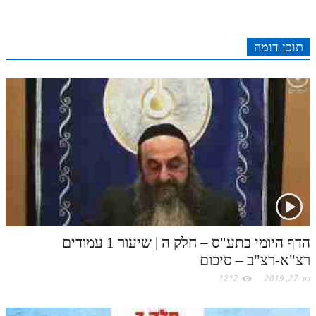
c
d
r
t
e
o
A
e
r
t
l
o
e
e
I
e
r
o
p
תוכן דומה
r
o
n
s
k
p
k
t
.
c
o
m
הדף היומי בתע"ס – חלק ה | שיעור 1 עמודים
רצ"א-רצ"ב – סיכום
נוב 27, 2019
1212