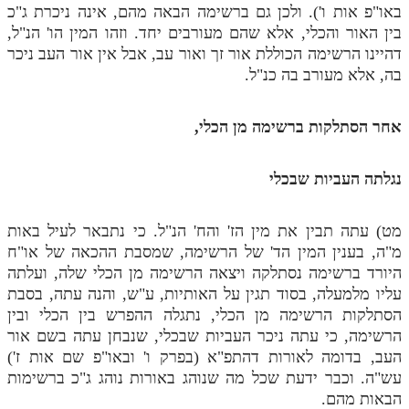
באו"פ אות ו'). ולכן גם ברשימה הבאה מהם, אינה ניכרת ג"כ
בין האור והכלי, אלא שהם מעורבים יחד. וזהו המין הו' הנ"ל,
דהיינו הרשימה הכוללת אור זך ואור עב, אבל אין אור העב ניכר
בה, אלא מעורב בה כנ"ל.
אחר הסתלקות ברשימה מן הכלי,
נגלתה העביות שבכלי
מט) עתה תבין את מין הז' והח' הנ"ל. כי נתבאר לעיל באות
מ"ה, בענין המין הד' של הרשימה, שמסבת ההכאה של או"ח
היורד ברשימה נסתלקה ויצאה הרשימה מן הכלי שלה, ועלתה
עליו מלמעלה, בסוד תגין על האותיות, ע"ש, והנה עתה, בסבת
הסתלקות הרשימה מן הכלי, נתגלה ההפרש בין הכלי ובין
הרשימה, כי עתה ניכר העביות שבכלי, שנבחן עתה בשם אור
העב, בדומה לאורות דהתפ"א (בפרק ו' ובאו"פ שם אות ז')
עש"ה. וכבר ידעת שכל מה שנוהג באורות נוהג ג"כ ברשימות
הבאות מהם.