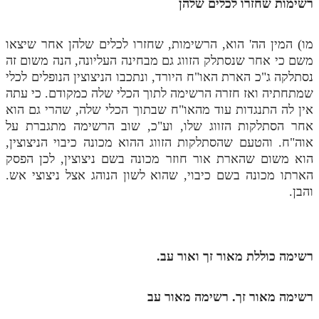
רשימות שחזרו לכלים שלהן
תלמוד עשר הספירות חלק יא
מו) המין הה' הוא, הרשימות, שחזרו לכלים שלהן אחר שיצאו
תלמוד עשר הספירות חלק יב
משם כי אחר שנסתלק הזווג גם מבחינה העליונה, הנה משום זה
נסתלקה ג"כ הארת האו"ח היורד, ונתכבו הניצוצין הנופלים לכלי
תלמוד עשר הספירות חלק יג
שמתחתיה ואז חזרה הרשימה לתוך הכלי שלה כמקודם. כי עתה
תלמוד עשר הספירות חלק יד
אין לה התנגדות עוד מהאו"ח שבתוך הכלי שלה, שהרי גם הוא
אחר הסתלקות הזווג שלו, וע"כ, שוב הרשימה מתגברת על
תלמוד עשר הספירות חלק טו
אוה"ח. והטעם שהסתלקות הזווג ההוא מכונה כיבוי הניצוצין,
תלמוד עשר הספירות חלק טז
הוא משום שהארת אור חוזר מכונה בשם ניצוצין, לכן הפסק
הארתו מכונה בשם כיבוי, שהוא לשון הנוהג אצל ניצוצי אש.
בית שער הכוונות
והבן.
אודות האתר
אודות האתר
רשימה כוללת מאור זך ואור עב.
בעל הסולם
רשימה מאור זך. רשימה מאור עב
אתר הבית