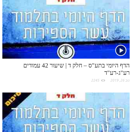
הדף היומי בתע"ס – חלק ד | שיעור 42 עמודים
רע"ג-רע"ד
נוב 26, 2019
2245