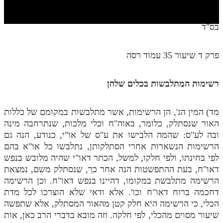
חלק י
חלק יא
בס"ד
חלק יב
פרק ד שיעור 35 עמוד רסה
חלק יג
חלק יד
רשימות המתלבשות בכלים שלהן
חלק טו
מד) המין הג', הן הרשימות, אשר מתלבשות במקומם של כללות
חלק ט"ז
האור שנסתלק, כלומר, באוה"ח וכלי מלכות, שנתרחבה מינה
בית שער הכוונות
ובה לע"ס: שהמה הלבישו את ע"ס של או"י, כנודע, הנה גם
הרשימות הנשארות אחרי הסתלקותן, נתלבשו כל או"א בהם
שידור חי
לפי בחינתו, ולפי חלקו, למשל, הכתר דאו"י שהיה מלובש בנפש
דאו"ח, בעת ההתפשטות הנה אחר כך, שנסתלק משם, נמצאת
הזמן סט תע"ס
הרשימה מתלבשת במקומו, דהיינו בנפש דאו"ח. וכן הרשימה
דחכמה ברוח דאו"ח וכו'. אלא ודאי שלא הוצרכו לכל מדת
הזמן סט תלמוד עשר הספירות
הכלי, כי הרשימה היא חלק קטן מהאור המסתלק, אלא שתפשה
שיעור מסוים מהכלי, לפי חלקה. וזה מובא בדברי הרב כאן, אות
ספרים להורדה