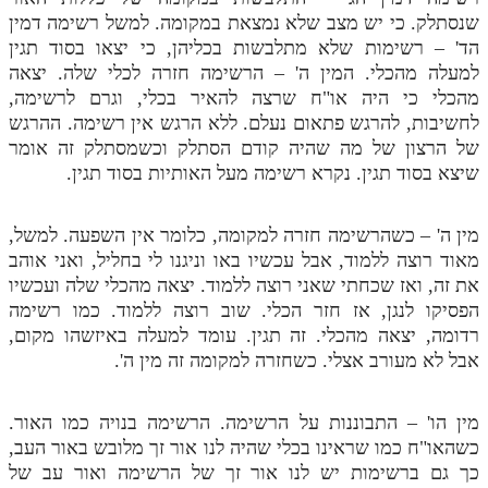
שנסתלק. כי יש מצב שלא נמצאת במקומה. למשל רשימה דמין
הד' – רשימות שלא מתלבשות בכליהן, כי יצאו בסוד תגין
למעלה מהכלי. המין ה' – הרשימה חזרה לכלי שלה. יצאה
מהכלי כי היה או"ח שרצה להאיר בכלי, וגרם לרשימה,
לחשיבות, להרגש פתאום נעלם. ללא הרגש אין רשימה. ההרגש
של הרצון של מה שהיה קודם הסתלק וכשמסתלק זה אומר
שיצא בסוד תגין. נקרא רשימה מעל האותיות בסוד תגין.
מין ה' – כשהרשימה חזרה למקומה, כלומר אין השפעה. למשל,
מאוד רוצה ללמוד, אבל עכשיו באו וניגנו לי בחליל, ואני אוהב
את זה, ואז שכחתי שאני רוצה ללמוד. יצאה מהכלי שלה ועכשיו
הפסיקו לנגן, אז חזר הכלי. שוב רוצה ללמוד. כמו רשימה
רדומה, יצאה מהכלי. זה תגין. עומד למעלה באיזשהו מקום,
אבל לא מעורב אצלי. כשחזרה למקומה זה מין ה'.
מין הו' – התבוננות על הרשימה. הרשימה בנויה כמו האור.
כשהאו"ח כמו שראינו בכלי שהיה לנו אור זך מלובש באור העב,
כך גם ברשימות יש לנו אור זך של הרשימה ואור עב של