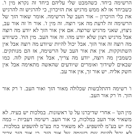
הרשימה ביחד. כשהמבט שלי עליהם ביחד זה נקרא מין ו'.
כשביחד אז לא ממש מרגיש את הזיכרון, כי להרגיש זה להרגיש
את כלי הזיכרון – אור העב של הרשימה. אומר שאור הזך של
הרשימה זה לדעת מה אני רוצה. זה מין ז'. אור ח' זה אור עב,
ניצוץ, שאני מרגיש שרוצה. אם אין אור הזך לא יודע מה רוצה
אבל מרגיש רצון שלא יודע מהו. זה אור העב. מין הח'. כשיודע
מה רוצה זה אור הזך. אבל יכול להיות שיודע מה רוצה אבל אין
השתוקקות. אין את אור העב של הרשימה, אז הם מנותקים.
כשמבין מה רוצה, יודע מה צריך, אבל אין חשק לזה. כמו
שבאים לשידוך ואומרים שיודעים שהאשה מתאימה אבל אין
חשק אליה. יש אור זך, אין אור עב.
ו' רשימה דהתלבשות שכלולה מאור הזך ואור העב. ז' רק אור
הזך. ח' רק אור העב.
מין הט' – אחרי שדיברנו על ט' ראשונות. במלכות יש בעיה. לא
משאיר אור העב במלכות, כי אור העב. רשימה דעביות – כמה
כח יש בע"מ להשפיע. לא משאיר כח בע"מ להשפיע במלכות.
לא יכול להיות שם רשימה של אור הזך. כי אור הזך צריך