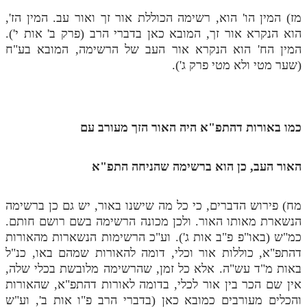
לאתר ספר הרב
מז) המין הו' הוא, רשימה הכוללת אור זך ואור עב. המין הז',
דף היומי בזוהר הקדוש
הוא הנקרא אור זך, המובא כאן בדברי הרב (פרק ב' אות י').
המין הח' הוא הנקרא אור העב של הרשימה, המובא בע"ח
(שער מטי ולא מטי פרק ג').
כמו באורות דהתפ"א היה האור הזך מעורב עם
האור העב, כן הוא ברשימה שהניחה התפ"א
מח) פירוש הדברים, כי כל מה שישנו באור, יש גם כן ברשימה
הנשארת מאותו האור. ולכן מכונה הרשימה בשם רושם חותם.
כמ"ש (באו"פ פ"ב אות ג'). וע"כ הרשימות הנשארות מהאורות
דהתפ"א, כוללות אור וכלי, דומה להאורות שמהם באו, כנ"ל
באות מ"ד עש"ה. אלא כל זמן, שהרשימה מלובשת בכלי שלה,
אין שם הכר בין אור לכלי, בדומה לאורות דהתפ"א, שהאורות
והכלים מעורבים כמובא כאן (בדברי הרב פ"ו אות ב', וע"ש