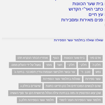
בית שער הכוונות
כתבי האר"י הקדוש
עץ חיים
פנים מאירות ומסבירות
שאלה שאלה בתלמוד עשר הספירות
אדם סיני
בית שער הכוונות
הגוף
ואחריו הכתר הנקרא תהו
חלק ה'
חלק י
חלק י
חצר
מפני
נאצל על ידי העליון ממנו.
נפש
סבב -ד'
עור ובשר תלבישני ועצמות וגידין תסוככני. בחינה ג'
עשר ספירות
שאלות בתלמוד עשר הספירות
שהם לבושים המוכרחים אל כהן הדיוט: כתונת
שיעורים בחלק ג
שכן יצאו הפרצופין זה מזה בבחינת עילה ועלול מראשית הקו עד סוף העשיה
תלמוד עשר הספירות חומר לימודי
תלמוד עשר הספירות חלק ב