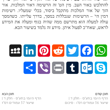
להתלבש באור העב. מין הט' זה הרשימה דאור המלכות. אור
הזך של אור המלכות מתקבל ביסוד, בכלי שמעליו. רשימות
דמין הי' – הרשימות שנכללות במסך, בדרך עלייתו. כשהמסך
עולה למעלה הוא מתרשם ממה שהיה בגוף ומעלה את המידע
לראש, שאח"כ לפעול איתן. מידע זה נלמד בשיעור הבא.
M
L
P
R
T
F
W
y
i
i
e
w
a
h
S
V
P
T
O
S
S
n
n
d
i
c
a
h
i
r
u
u
k
p
k
t
d
t
e
t
a
b
i
m
t
y
תוכן קודם
תוכן הבא
הדף היומי בתע"ס - חלק ד |
הדף היומי בתע"ס - חלק ד |
a
e
e
i
t
b
s
שיעור 36 עמודים רס"ו - סיכום
שיעור 37 עמודים רס"ז
r
e
n
b
l
p