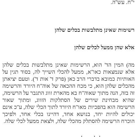
י"ח. עש"ה.
מנוע חיפוש בספרים
תלמוד עשר הספירות בעיון
רשימות שאינן מתלבשות בכלים שלהן
תלמוד עשר הספירות חלק א
תע"ס חלק ב' עיון
אלא שהן ממעל לכלים שלהן
תע"ס חלק ג' עיון
מה) המין הד' הוא, הרשימות שאינן מתלבשות בכלים שלהן
תלמוד עשר הספירות חלק ד
אלא שנמצאות כאו"א, ממעל להכלי השייך לה, בסוד תגין על
האותיות כמובא בדברי הרב כאן (פרק ד' אות ד'). וטעם יציאתן
תלמוד עשר הספירות חלק ה
מהכלים שלהן הוא, כי מכח ההכאה של אוה"ח היורד והרשימה
תלמוד עשר הספירות חלק ו
זה בזה, הנה מתוך שאוה"ח בא מהארת זווג התגבר על הרשימה,
שהיא מבחינת שירים של הסתלקות הזווג, ומתוך שאור
תלמוד עשר הספירות חלק ז
הרשימה הוא בהפכיות מאו"ח היורד לתוך הכלי שלה, ע"כ אינם
תלמוד עשר הספירות חלק ח
יכולים להיות יחד, בנושא אחד, דהיינו בכלי אחד, ולפיכך
הוכרח הרשימה להסתלק מהכלי שלה, ולצאת ממעל לכלי שלה.
תלמוד עשר הספירות חלק ט
תלמוד עשר הספירות חלק י