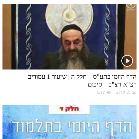
n
s
k
p
k
t
.
c
o
m
הדף היומי בתע"ס – חלק ה | שיעור 1 עמודים
רצ"א-רצ"ב – סיכום
נוב 27, 2019
1212