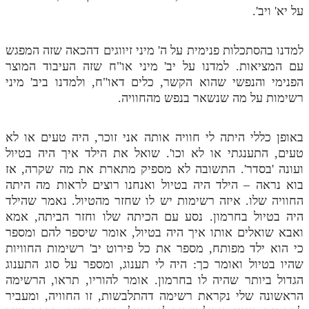
לאתר ספר הרב
על יא' ויב'.
דף היומי בזוהר הקדוש
למדנו בהסתכלות פנימית על ה' מיני זיווגים דהכאה שזה המפגש
עם המציאות. למדנו על יב' מיני או"ח שזה העיבוד המוצר
הפנימי והנפשי שהוא הקשר, כלים דאו"ח, ולמדנו ביב' מיני
רשימות על מה שנשאר בנפש מהחוויה.
באופן כללי היתה לי חוויה אותה אני זוכר, היה טעים או לא
טעים, התענגתי או לא וכו'. שואל את הילד איך היה בטיול
ועונה 'בסדר'. התשובה לא מספיק מתארת את מה שקרה, אז
בוא נראה – הילד היה בטיול ואנחנו רוצים לראות מה היתה
החוויה שלו. איזה רשימות יש לו שחזר מהטיול. נאמר שהילד
היה בטיול בחרמון. נסע עם הכיתה שלו וחזר הביתה, אמא
ואבא שואלים אותו איך היה בטיול, אומר שיספר להם ומספר
כי הוא ילד מפותח, מספר את כל פירוט יב' רשימות החוויות
שהיו בטיול ואומר כך: היה לי תענוג, ומספר על סוג התענוג
הגדול ביותר שהיה לו בחרמון. אומר להוריו, תראו, הרשימה
הראשונה שלי נקראת רשימה דהתלבשות, זו החוויה, ומעביר