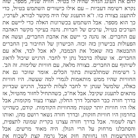
להם את העונג הגדול שהיה לו בטיול. חוויה שניה, מספר, שזה
נקרא רשימה דעביות – עם אילו כישורים השתמש בטיול, כדי
להתענג בצורה כזו. ז"א התענוג שלו היה מקשר לבורא, לערכיו,
כך הוא מספר. אבל השתמש בכשרונות האלה כדי ליישם את
הערכים בטיול, ערכים של חברות. נהנה בעיקר מקשר האהבה
עם החברים. אז נהנה כי יישם את אהבת החברים, ועשה את
הפעולות בכישרון כזה וכזה. הכישרון של החיבור בין החברים
התבטאה בזה שאכל את הבמבה, לא אכל לבד, אלא עם
החברים. או שעלה ברכבל נתן יד לחבר. הרגיש שיכול לדאוג
לשיתוף עם החברים. בצורה מלאה, עם חוויות שלימות. זה הב'.
ג' רשימות שמתלבשות בתוך הכלים. אומר שזוכר גם את
החוויות שהיו ממש מותאמות לגמרי למה שעשה. היו חוויות
כאלה, שלמשל שנתן יד לחבר לעלות לרכבל, הרגיש שבדיוק
מתאים לתענוג שקיבל. אבל אח"כ, כשהתחיל לחזור מהטיול, אז
בדרך חזרה כבר הסתכל דרך החלון, ועצרו בעוד מקומות, אבל
אלו היו חוויות יותר קטנות מהחוויות הקודמות. קודם, כשהיינו
בחרמון היו חוויות חזקות, ובדרך חזרה נשאר רושם מהן, ואותו
רצה לשמור. אבל בדרך חזרה עצרנו בקרית שמונה לתצפית,
והסתכלנו מרחוק על הרי הגולן. היה מאוד מרשים. אבל
ההתרשמות הזו נחוותה חזק אבל גרמה קצת לשכוח את