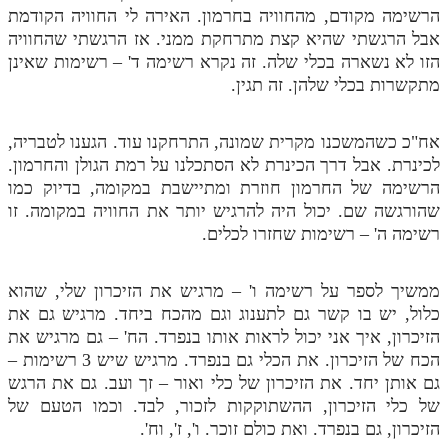
הרשימה מקודם, מהחוויה בחרמון. האירה לי החוויה הקודמת
אבל הרגשתי שהיא קצת מתרחקת ממני. אז הרגשתי שהחוויה
הזו לא נשארה בכלי שלה. זה נקרא רשימה ד' – רשימות שאינן
מתקשרות בכלי שלהן. זה תגין.
אח"כ כשהמשכנו מקרית שמונה, התרחקנו עוד. הגענו לטבריה,
לכינרת. אבל דרך הכינרת לא הסתכלנו על רמת הגולן והחרמון.
הרשימה של החרמון חוזרת ומתיישבת במקומה, בדיוק כמו
שהורגשה שם. יכול היה להרגיש יותר את החוויה במקומה. זו
רשימה ה' – רשימות שחזרו לכלים.
ממשיך לספר על רשימה ו' – מרגיש את הזיכרון שלי, שהוא
כלול, יש בו קשר גם לתענוג וגם מהכח ביחד. מרגיש גם את
הזיכרון, איך אני יכול לראות אותו בנפרד. הח' – גם מרגיש את
הכח של הזיכרון. את הכלי גם בנפרד. מרגיש שיש 3 רשימות –
גם אותן יחד. את הזיכרון של כלי ואור – זך ועב. גם את הרגש
של כלי הזיכרון, ההשתוקקות לזכור, לבד. וכמו הטעם של
הזיכרון, גם בנפרד. ואת כולם זוכר. ו', ז', וח'.