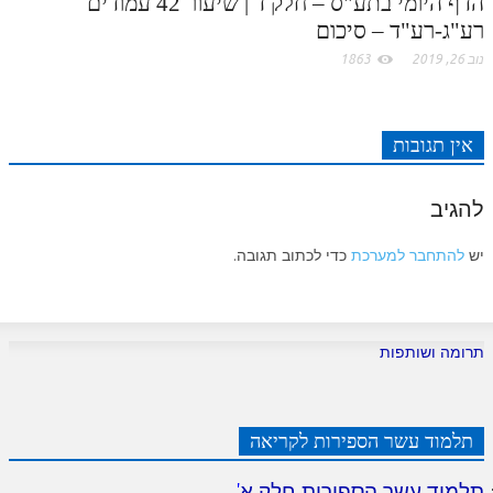
הדף היומי בתע"ס – חלק ד | שיעור 42 עמודים
רע"ג-רע"ד – סיכום
נוב 26, 2019
1863
אין תגובות
להגיב
יש
להתחבר למערכת
כדי לכתוב תגובה.
תרומה ושותפות
תלמוד עשר הספירות לקריאה
תלמוד עשר הספירות חלק א
'