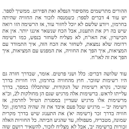
ההורים מתרשמים מהסיפור הנפלא ואת הפירוט. ממשיך לספר.
יש עוד 4 דברים לספר: כשמנסה לזכור את החוויה שהיתה
בחרמון, ויודע שלשם לא יוכל לחזור עוד, אז הרשימה הזו רואה
שיש בה רק את התענוג, אבל הכח שנשאר איננו יותר. אין את
הכישרון, את האו"ח, לא מצליח לשחזר בנפש, כמו רשימה
רדומה שלא נמצאת, לשחזר את הכח הזה, איך התמודד עם
המציאות, איך הפך את החוויה, את המפגש עם המציאות, איך
הפך את זה לאו"ח.
עוד שלושה דברים: כלל ושני פרטים. אומר, שבדרך חזרה גם
היו רשימות שזוכר. חוץ מהחוויה בחרמון, היו חוויות בדרך
שזוכר, נקרא רשימות של הנקודות, שהתכללו במסך, בדרך
עלייתו לראש. ברשימות אלה מרגיש שגם הן מחולקות ל2, וכ"א
מרשימות אלו מרגיש שעדיין במסגרת הטיול לחרמון, אז
רשימה יב' – מרגיש שכל פעם איבד את זה שהיה בחרמון, וכל
חוויה בדרך זכר (רשימה יא') את התענוג שיש בדרך מקרית
שמונה, מטבריה, מעפולה, עד שהגיע הביתה. כל החוויות האלה
זכורות ברשימה יב', אבל לא מצליח לזכור, להשאיר רושם שזה