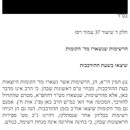
חלק י
חלק יא
בס"ד
חלק יב
חלק ד שיעור 37 עמוד רסז
חלק יג
חלק יד
הרשימות שנשארו מד' הקומות
חלק טו
שיצאו בשעת ההזדככות
חלק ט"ז
בית שער הכוונות
נג) המין הי"א, הן, הרשימות אשר נשארו מד' הקומות היוצאות
בעת ההזדככות, מבחי' ט"ס ראשונות שבהן. כי הרב אינו מדבר
שידור חי
כאן, אלא מהרשימות, שנשארו מט"ר דהתפ"א, מטרם שהתחיל
להזדכך, המכונה אור הא' כמ"ש הרב כאן (פ"ג אות ח'). אמנם
הזמן סט תע"ס
גם מד' הקומות שיצאו אח"כ בזמן ההזדככות. הנה גם הן הניחו
רשימות בכליהן אחר שנסתלקו, דהיינו ג"כ מט' ספירות
הזמן סט תלמוד עשר הספירות
הראשונות שבהן, כי בחינה אחרונה אינה מנחת רשימה, כנודע.
ספרים להורדה