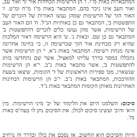
המתבארות באות מ"ו. ו' הן הרשימות הכוללות אור זך ואור עב,
ואור העב אינו ניכר בהם, המתבאר באות מ"ז מ"ח ומ"ט. ז'
תלמוד עשר הספירות חלק יא
האור הזך של הרשימות שמהן נעשו האורות של הזכרים של
תלמוד עשר הספירות חלק יב
התפשטות ב', המתבאר גם כן באותיות הנ"ל. ח' הם האור העב
של הרשימות, אשר מהן נעשו כלים לזכרים דהתפשטות ב'
תלמוד עשר הספירות חלק יג
המתבאר גם כן שם. ובאות נ'. ט' היא הרשימה דאור המלכות
שהיא רק מבחינת אור הזך שברשימה זו, כי בחינה אחרונה
תלמוד עשר הספירות חלק יד
אינה מנחת רשימה. המתבאר באות נ"א. י' הן הרשימות אשר
תלמוד עשר הספירות חלק טו
נתכללו במסך בדרך עליתו למאציל, אשר שם נתחדשו בזווג
להתפשטות ב', אשר מתבאר באות נ"ב. י"א הן הרשימות
תלמוד עשר הספירות חלק טז
שנשארו, מט' ספירות הראשונות של ד' הקומות, שיצאו בשעת
בית שער הכוונות
ההזדככות, המתבאר באות נ"ב. י"ב הן הרשימות דבחינות
האחרונות מאותן הקומות המתבאר באות נ"ד.
אודות האתר
סיכום:
השלמנו היום את הלימוד של יב' מיני הרשימות. מין
אודות האתר
היא' והיב' ועשינו סיכום לכולן. את הסיכום נתן לו בעה"ס באות
בעל הסולם
נה'.
אתר הבית
היות והסיכום הוא החשוב, אז נסכם את כולן ובדרך זה נרחיב