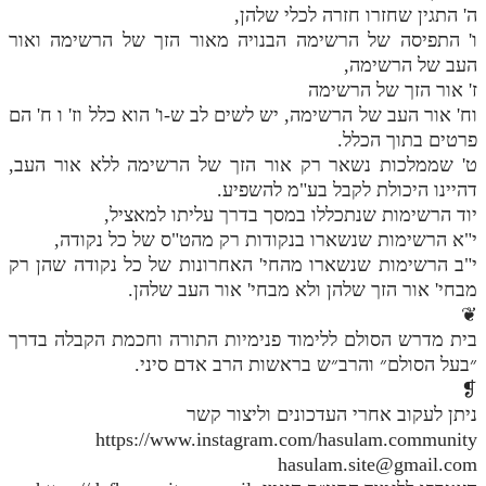
ה' התגין שחזרו חזרה לכלי שלהן,
ו' התפיסה של הרשימה הבנויה מאור הזך של הרשימה ואור
העב של הרשימה,
ז' אור הזך של הרשימה
וח' אור העב של הרשימה, יש לשים לב ש-ו' הוא כלל וז' ו ח' הם
פרטים בתוך הכלל.
ט' שממלכות נשאר רק אור הזך של הרשימה ללא אור העב,
דהיינו היכולת לקבל בע"מ להשפיע.
יוד הרשימות שנתכללו במסך בדרך עליתו למאציל,
י"א הרשימות שנשארו בנקודות רק מהט"ס של כל נקודה,
י"ב הרשימות שנשארו מהחי' האחרונות של כל נקודה שהן רק
מבחי' אור הזך שלהן ולא מבחי' אור העב שלהן.
❦
בית מדרש הסולם ללימוד פנימיות התורה וחכמת הקבלה בדרך
״בעל הסולם״ והרב״ש בראשות הרב אדם סיני.
❡
ניתן לעקוב אחרי העדכונים וליצור קשר
https://www.instagram.com/hasulam.community
hasulam.site@gmail.com