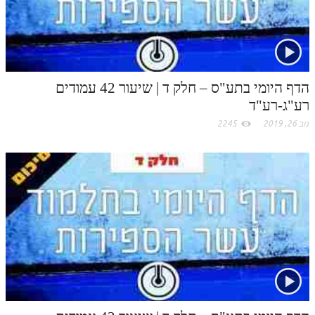
הדף היומי בתע"ס – חלק ד | שיעור 42 עמודים
רע"ג-רע"ד
נוב 26, 2019
2245