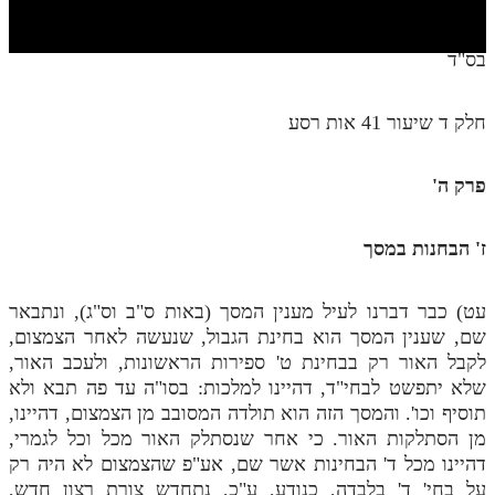
חלק י
חלק יא
בס"ד
חלק יב
חלק ד שיעור 41 אות רסע
חלק יג
חלק יד
פרק ה'
חלק טו
ז' הבחנות במסך
חלק ט"ז
בית שער הכוונות
עט) כבר דברנו לעיל מענין המסך (באות ס"ב וס"ג), ונתבאר
שם, שענין המסך הוא בחינת הגבול, שנעשה לאחר הצמצום,
שידור חי
לקבל האור רק בבחינת ט' ספירות הראשונות, ולעכב האור,
שלא יתפשט לבחי"ד, דהיינו למלכות: בסו"ה עד פה תבא ולא
הזמן סט תע"ס
תוסיף וכו'. והמסך הזה הוא תולדה המסובב מן הצמצום, דהיינו,
מן הסתלקות האור. כי אחר שנסתלק האור מכל וכל לגמרי,
הזמן סט תלמוד עשר הספירות
דהיינו מכל ד' הבחינות אשר שם, אע"פ שהצמצום לא היה רק
ספרים להורדה
על בחי' ד' בלבדה, כנודע, ע"כ, נתחדש צורת רצון חדש,