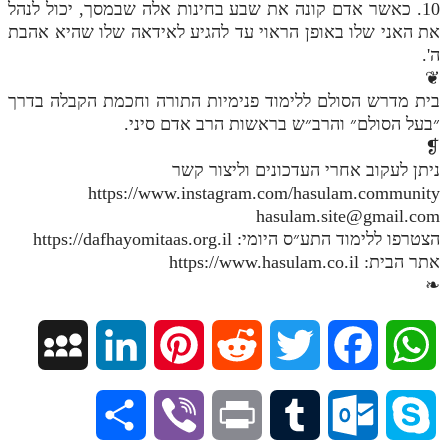
10. כאשר אדם קונה את שבע בחינות אלה שבמסך, יכול לנהל
את האני שלו באופן הראוי עד להגיע לאידאה שלו שהיא אהבת
ה'.
❦
בית מדרש הסולם ללימוד פנימיות התורה וחכמת הקבלה בדרך
״בעל הסולם״ והרב״ש בראשות הרב אדם סיני.
❡
ניתן לעקוב אחרי העדכונים וליצור קשר
https://www.instagram.com/hasulam.community
hasulam.site@gmail.com
הצטרפו ללימוד התע״ס היומי: https://dafhayomitaas.org.il
אתר הבית: https://www.hasulam.co.il
❧
M
L
P
R
T
F
W
y
i
i
e
w
a
h
S
V
P
T
O
S
S
n
n
d
i
c
a