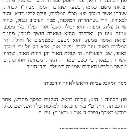
פו) הבחנה ה' היא, ענין הפסק פעולת המסך מהכלי, מחמת
יציאתו משם. כלומר, בשעה שנזדכך המסך מבחי"ד לבחי"ג,
שנבחן אשר המסך יצא מכלי המלכות, ועלה לכלי דז"א. והנה
לכאורה, הרי נשתחררה המלכות, מכח העיכוב וגבול, שהיה
שורה עליה, ומעתה היא יכולה לקבל אור העליון בלי מעכב.
אמנם אינו כן, ואדרבה שהיא נשארה חושך לגמרי, מחמת
יציאת המסך ממנה. והוא מטעם שמצמצום א' ואילך, אין
המלכות ראויה עוד לקבל משהו אור, אלא רק על ידי המסך,
באופן, שב' הפעולות: הן קבלת האור והן דחית האור, שתיהן
קשורות במסך, כי כשם שמדחה האור, מבחינה אחרונה, כן
מקשר ומלביש האורות שממנה ולמעלה. והבן היטב.
מסך המקבל עביות דראש לאחר הזדככותו
פז) הבחנה ו' היא, עביות דראש הנקנית במסך מחדש, אחר
הזדככותו. והיינו ע"י עליתו וביאתו למלכות של ראש, ושם נכלל.
כמ"ש באורך (בפרק ד' אות נ' ובאו"פ). עש"ה.
המקבל עביות דגוף אחר הזדככותו