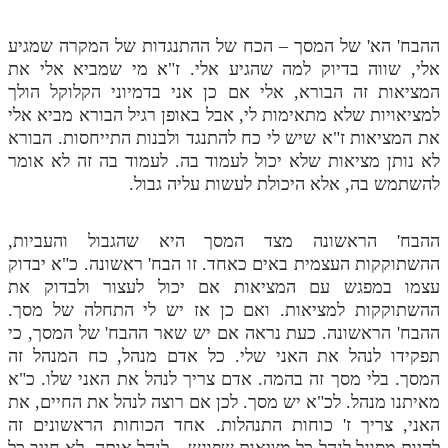
ההבח' הא' של המסך – הכח של ההתנגדות של המקרה שמגיע
אלי, שווה בדיוק למה שהגיע אלי. ז"א מי שמביא אלי את
המציאות זה הבורא, אלי אם כן אני בדמיוני הקלוקל הולך
למציאויות שלא מתאימות לי, אבל באופן רגיל הבורא מביא אלי
את המציאות ז"א שיש לי כח להתנגד ולבנות התייחסות. הבורא
לא נותן מציאות שלא יכול לעמוד בה. לעמוד בה זה לא אומר
להשתמש בה, אלא היכולת לעשות עליה גבול.
ההבח' הראשונה מצד המסך היא שהגבול והעביות,
ההשתוקקות העצמית באים כאחד. זו הבח' ראשונה. כ"א יבדוק
עצמו במפגש עם המציאות אם יכול לעצור ולבדוק את
ההשתוקקות למציאות. ואם כן אז יש לי התחלה של מסך.
ההבח' הראשונה. כעת נראה אם יש שאר ההבח' של המסך, כי
תפקידו לנהל את האני שלי. כל אדם מנהל, כח המנהל זה
המסך. בלי מסך זה בהמה. אדם צריך לנהל את האני שלו. כ"א
מאיתנו מנהל. לכ"א יש מסך. לכן אם רוצה לנהל את החיים, את
האני, צריך ז' כוחות התנהלות. אחד הכוחות הראשונים זה
להיות מסוגל לנהל כל מציאות שפוגש – לנהל אותה. לא חייב כל