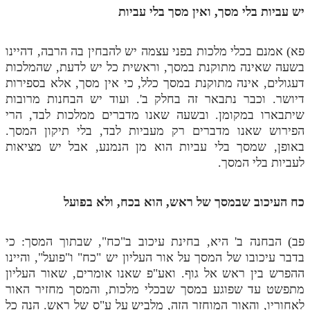
יש עביות בלי מסך, ואין מסך בלי עביות
תלמוד עשר הספירות חלק יא
תלמוד עשר הספירות חלק יב
פא) אמנם בכלי מלכות בפני עצמה יש להבחין בה הרבה, דהיינו
בשעה שאינה מתוקנת במסך, וראשית כל יש לדעת, שהמלכות
תלמוד עשר הספירות חלק יג
דעגולים, אינה מתוקנת במסך כלל, כי אין מסך, אלא בספירות
דיושר. וכבר נתבאר זה בחלק ב'. ועוד יש הבחנות מרובות
תלמוד עשר הספירות חלק יד
שיתבארו במקומן. ובשעה שאנו מדברים ממלכות לבד, הרי
תלמוד עשר הספירות חלק טו
הפירוש שאנו מדברים רק מעביות לבד, בלי תיקון המסך.
באופן, שמסך בלי עביות הוא מן הנמנע, אבל יש מציאות
תלמוד עשר הספירות חלק טז
לעביות בלי המסך.
בית שער הכוונות
כח העיכוב שבמסך של ראש, הוא בכח, ולא בפועל
אודות האתר
אודות האתר
פב) הבחנה ב' היא, בחינת עיכוב ב"כח", שבתוך המסך: כי
בדבר עיכובו של המסך על אור העליון יש "כח" ו"פועל", והיינו
בעל הסולם
ההפרש בין ראש אל גוף. ואע"פ שאנו אומרים, שאור העליון
אתר הבית
מתפשט עד שפוגע במסך שבכלי מלכות, והמסך מחזיר האור
לאחוריו, והאור המוחזר הזה, מלביש על ע"ס של ראש. הנה כל