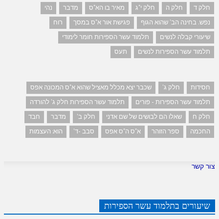
חלק ד
חלק ה
חלק י"ג
מאיר בו הא"ס
מדבר
נהי
נפש. בחינה הב' שהוא הגוף
פגישת אור א"ס במסך
רוח
שיעורי קבלה לנשים
תלמוד עשר הספירות חומר לימודי
תלמוד עשר הספירות לנשים
תעס
חסידות
חלק ג'
שכבר יצא מכלל מאציל שהוא א"ס המכונה אפס
תלמוד עשר הספירות - פורים
תלמוד עשר הספירות חלק ג' להורדה
חלק ח
שאלו הם לבושים של שם אדני
חלק ב'
מדבר
חבד
החכמה
ספר הזוהר
א"ס ה"ס אפס
סבב -ד'
הוא: העצמות
צור קשר
שיעורים בתלמוד עשר הספירות