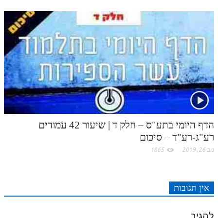
הדף היומי בתע"ס – חלק ד | שיעור 42 עמודים
רע"ג-רע"ד – סיכום
נוב 26, 2019
1865
אין תגובות
להגיב