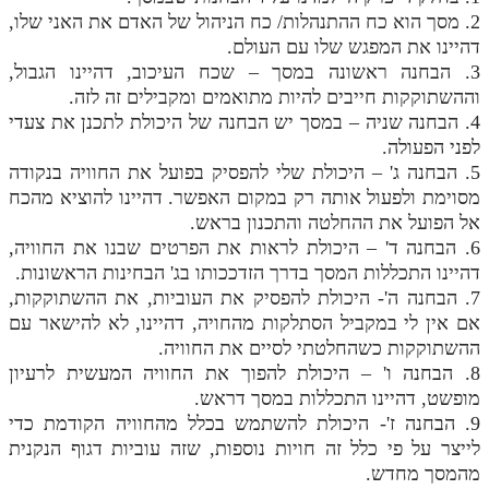
2. מסך הוא כח ההתנהלות/ כח הניהול של האדם את האני שלו,
דהיינו את המפגש שלו עם העולם.
3. הבחנה ראשונה במסך – שכח העיכוב, דהיינו הגבול,
וההשתוקקות חייבים להיות מתואמים ומקבילים זה לזה.
4. הבחנה שניה – במסך יש הבחנה של היכולת לתכנן את צעדי
לפני הפעולה.
5. הבחנה ג' – היכולת שלי להפסיק בפועל את החוויה בנקודה
מסוימת ולפעול אותה רק במקום האפשר. דהיינו להוציא מהכח
אל הפועל את ההחלטה והתכנון בראש.
6. הבחנה ד' – היכולת לראות את הפרטים שבנו את החוויה,
דהיינו התכללות המסך בדרך הזדככותו בג' הבחינות הראשונות.
7. הבחנה ה'- היכולת להפסיק את העוביות, את ההשתוקקות,
אם אין לי במקביל הסתלקות מהחויה, דהיינו, לא להישאר עם
ההשתוקקות כשהחלטתי לסיים את החוויה.
8. הבחנה ו' – היכולת להפוך את החוויה המעשית לרעיון
מופשט, דהיינו התכללות במסך דראש.
9. הבחנה ז'- היכולת להשתמש בכלל מהחוויה הקודמת כדי
לייצר על פי כלל זה חויות נוספות, שזה עוביות דגוף הנקנית
מהמסך מחדש.