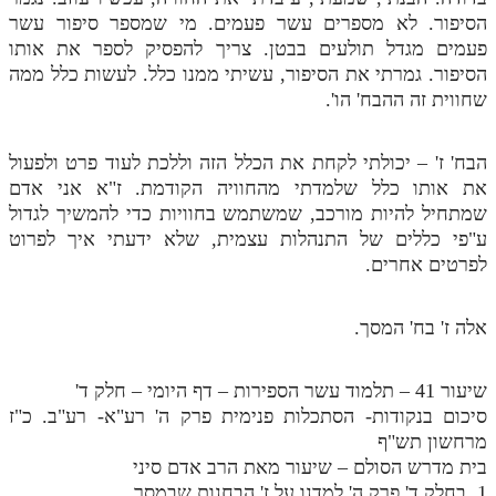
הסיפור. לא מספרים עשר פעמים. מי שמספר סיפור עשר
פעמים מגדל תולעים בבטן. צריך להפסיק לספר את אותו
הסיפור. גמרתי את הסיפור, עשיתי ממנו כלל. לעשות כלל ממה
שחווית זה ההבח' הו'.
הבח' ז' – יכולתי לקחת את הכלל הזה וללכת לעוד פרט ולפעול
את אותו כלל שלמדתי מהחוויה הקודמת. ז"א אני אדם
שמתחיל להיות מורכב, שמשתמש בחוויות כדי להמשיך לגדול
ע"פי כללים של התנהלות עצמית, שלא ידעתי איך לפרוט
לפרטים אחרים.
אלה ז' בח' המסך.
שיעור 41 – תלמוד עשר הספירות – דף היומי – חלק ד'
סיכום בנקודות- הסתכלות פנימית פרק ה' רע"א- רע"ב. כ"ז
מרחשון תש"ף
בית מדרש הסולם – שיעור מאת הרב אדם סיני
1. בחלק ד' פרק ה' למדנו על ז' הבחנות שבמסך.