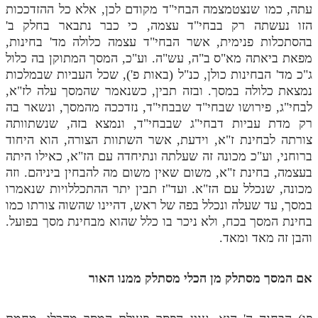
עתה, כמו שנצטמצמה הבחי"ד מקודם לכן, אלא כל ההזדככות
הזו נעשתה רק בבחי"ד עצמה, כי כבר נתבאר בחלק ב'
בהסתכלות פנימית, אשר הבחי"ד עצמה כלולה מד' בחינות,
מפאת ביאתה מא"ס ב"ה, עש"ה. וע"כ, המסך המתוקן בה כלול
ג"כ מד' הבחינות כולן, כנ"ל (באות פ'), שכל העביות שבמלכות
נמצאת כלולה במסך. ובזה תבין, כשנאמר שהמסך עלה לז"א,
לבחי"ג, פירושו שבחי"ד שבבחי"ד, נזדככה מהמסך, ונשאר בה
רק מדת עביות דבחי"ג שבבחי"ד, ונמצא בזה, שנשתוותה
צורתה לבחינת ז"א, וידעת, אשר השתוות הצורה, הוא היחוד
ברוחני, וע"כ מכונה זה שעלתה ונתיחדה עם הז"א, כאילו היתה
בעצמה, בחינת ז"א, משום שאין משום מה להבחין ביניהם. וזה
מכונה, שנכלל עם הז"א. ועד"ז תבין יתר ההתכללויות שנאמרו
במסך, עד שעלה ונכלל בפה של ראש, דהיינו שהשוה צורתו כמו
בחינת המסך בכח, ולא ניכר בו כלל שהוא מבחינת מסך בפועל.
והבן זה מאד ומאד.
אם המסך מסתלק מן הכלי מסתלק ממנו האור