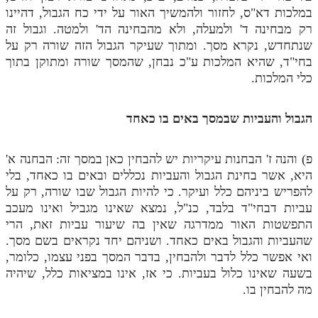
במלכות דא"ס, לחזור ולהמשיך האור על ידי כח הגבול, דהיינו
מנוע חיפוש בספרים
רק מבחינה ד' ולמעלה, ולא מהבחינה הד' ולמטה. וגבול זה
שנתחדש, נקרא מסך. ומתוך שעיקר הגבול הזה שורה רק על
תלמוד עשר הספירות בעיון
בחי"ד, שהיא המלכות ע"כ נבחן, שהמסך שורה ומתוקן בתוך
כלי המלכות.
תלמוד עשר הספירות חלק א
תע"ס חלק ב' עיון
הגבול והעביות שבמסך באים בו כאחד
תע"ס חלק ג' עיון
פ) והנה ז' הבחנות עיקריות יש להבחין כאן במסך זה: הבחנה א'
תלמוד עשר הספירות חלק ד
היא, אשר בחינת הגבול והעביות נכללים ובאים בו כאחד, בלי
תלמוד עשר הספירות חלק ה
להפריש ביניהם כלל ועיקר. כי להיות הגבול שבו שורה, רק על
עביות דבחי"ד בלבד, כנ"ל, נמצא שאינו מגביל ואינו מעכב
תלמוד עשר הספירות חלק ו
התפשטות האור ממדרגה שאין בה שיעור עביות זאת, הרי
תלמוד עשר הספירות חלק ז
שהעביות והגבול באים כאחד. ושניהם יחד נקראים בשם מסך.
ואי אפשר כלל לדבר ולהבחין, בדבר המסך בפני עצמו, כלומר,
תלמוד עשר הספירות חלק ח
בשעה שאינו כלול בעביות. כי אז, אינו במציאות כלל, שיהיה
מה להבחין בו.
תלמוד עשר הספירות חלק ט
תלמוד עשר הספירות חלק י