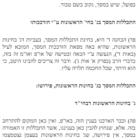
בפועל, שיש במסך, נקוב בשם טבור.
התכללות המסך בג' בחי' הראשונות ע"י הזדככותו
פד) הבחנה ד' היא, בחינת התכללות המסך, בעביות דג' בחינות
הראשונות, שהיא באה מפאת הזדככות המסך, המובא לעיל
(באות ד'), הנעשה ע"י הכאה ובטישה של או"פ ואו"מ זה בזה,
כדברי הרב (בפרק א' אות ג'). ודבר זה צריכים להבינו היטב, כי
הוא היתד, שכל החכמה תלויה עליו.
התכללות המסך בג' בחינות הראשונות, פירושו:
ג' בחינות הראשונות דבחי"ד
פה) וכבר הארכנו בענין הזה, באו"פ, ואין כאן המקום להתרחב
בזה. אלא, שנחוץ להבין כאן בעניננו, אשר התכללות זו האמורה
במסך, אין פירושה, שג' בחינות הראשונות בעצמן נצטמצמו