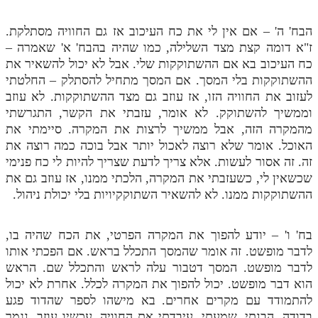
הבח' ה' – אם אין לי את כח העיכוב אז גם החוויה מסתלקת.
ז"א דומה קצת מצד השלילה, כמו שהיה בהבח' א' שאמרה –
כח העיכוב בא אם ההשתוקקות שלי. אבל לא יכול להשאיר את
ההשתוקקות בלי המסך. אם המסך מתחיל להסתלק – החלטתי
לעזוב את החוויה הזו, אז עוזב גם מצד ההשתוקקות. לא עוזב
וממשיך להשתוקק. לא אומר, עזבתי את הקשר, התגרשתי
מהמקרה הזה, אבל ממשיך לרצות את המקרה. סיימתי את
האוכל. אומר שלא רוצה לאכול יותר אבל בוכה כמה רוצה את
זה. זה אסור לעשות. אלא צריך לדעת שצריך להיות לי כח פנימי
שכשאין לי, כשעזבתי את המקרה, הלכתי ממנו, אז עוזב גם את
ההשתוקקות ממנו. לא להשאיר השתוקקיויות בלי יכולת ניהול.
בח' ו' – יודע להפוך את המקרה הפרטי, את הכח שהיה בו,
לדבר מופשט. זה אומר שהמסך התכלל בראש. אם הפכתי אותו
לדבר מופשט. המסך דטבור עלה לראש והתכלל שם. הראש
הוא דבר מופשט. יכול להפוך את המקרה לכלל. אחרת לא יכול
להתמודד עם מקרים אחרים. בא מישהו לספר שהדוד פגע
בדודה. הבנתי, שמעתי, עיבדתי את החוויה, עכשיו עוזב. נגמר