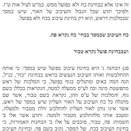
לאתר ספר הרב
זה אינו אלא בבחינת כח ולא בפועל ממש. כמ"ש לעיל אות ט"ז.
ולפיכך תדע שכל הגבול והעיכוב על האור, שיש במסך
דף היומי בזוהר הקדוש
שבמלכות דראש, הוא רק בחינת עיכוב בכח ולא בפועל.
כח העיכוב שבמסך בבחי' כח נקרא פה.
ושבבחינת פועל נקרא טבור
פג) הבחנה ג' היא בחינת עיכוב בפועל שיש במסך: כי אותה
ההתלבשות ואותו העיכוב הנעשים בראש בבחינת "כח", כנ"ל,
הנה המה באים ומתגלים בגוף בפועל, כי המלכות של ראש
מתפשטת מינה ובה לע"ס ממעלה למטה, הנקראות בכללן בשם
גוף, והמלכות של ע"ס ההן, נקראת בשם טבור, אשר שם
מתגלה כל כח העיכוב על האור העליון שיש במסך של ראש,
אשר אינו נותן לאור העליון להתלבש זולת מטבור ולמעלה,
ומעכב אותו מלהתלבש מטבור ולמטה. ותדע אשר אלו ב'
השמות: פה, טבור, סובבים על אלו ב' הבחנות האמורות, כי
בחינת העיכוב בכח, של המסך, נקוב בשם פה. ובחינת העיכוב