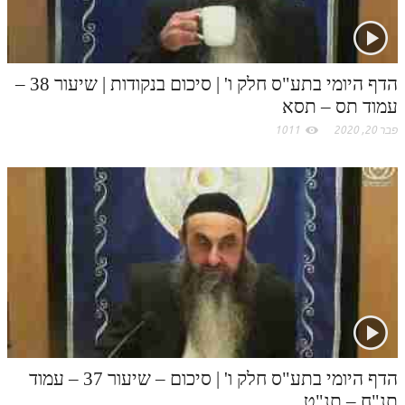
הדף היומי בתע"ס חלק ו' | סיכום בנקודות | שיעור 38 –
עמוד תס – תסא
פבר 20, 2020
1011
הדף היומי בתע"ס חלק ו' | סיכום – שיעור 37 – עמוד
תנ"ח – תנ"ט