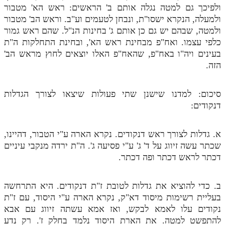
ולפיכך גם למטה נגלה אותם ב' הראשים: ראש הא' מטבור
ולמעלה, הנקרא ישסו"ת, ונבחן לטעמים וע"ב. וראש הב' מטבור
ולמטה, שבהם יש גם כן אותם ג' בחינות הנ"ל. שהם ראש גמור
כלפי עצמו. ואח"פ מבחינת ראש הא', ובחינת התחלקות ה"ת
בעינים ויה"ו באח"פ, שהאח"פ האלו יוצאים לחוץ מראש הב'
הזה.
סיכום: למדנו שישנן שתי פעולות שיצאו לצורך הגדלות
דנקודים:
א. גדלות לצורך ראש דנקודים. נקרא הארה ע"י הטבור, דהיינו,
שכתר עשה זיווג על ד' ג' ע"י פסיעה ג'. ה"ת ירדה מנקבי עיניים
דכתר לראש דכתר ופה דכתר.
ב. כדי להוציא את גדלות לטובת ז"ת דנקודים. היא התרחשה
בעליית רשימות מיסוד דא"ק, נקרא הארה ע"י היסוד, עם ז"ת
נקודים עלו לאמא לבקש, ואז אמא עשתה זיווג עם אבא
להתפשט למטה. את הארת היסוד נלמד בחלק ז'. רק נדע