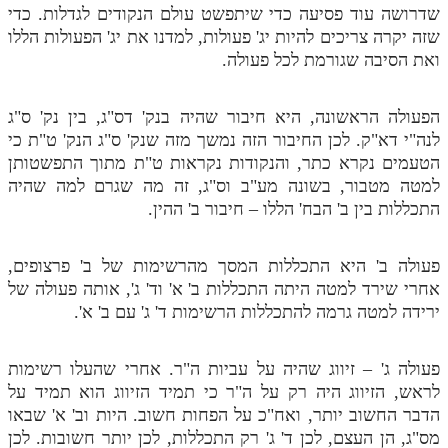
שדרושה עוד פסיעה כדי שיתפשט עולם הנקודים לגדלות. כדי
שזה יקרה צריכים להיות יג' פעולות, למדנו את יג' הפעולות הללו
ואת הסיבה שגורמת לכל פעולה.
הפעולה הראשונה, היא חיבור שהיה בנק' דס"ג, בין נק' ס"ג
לנה"י דא"ק. לכן החיבור הזה נמשך מזה שנק' ס"ג הנק' ט"ת כי
הטעמים נקרא כתר, והנקודות נקראות ט"ת מתוך התפשטותן
למטה מטבור, בשונה מע"ב וס"ג, זה מה שגרם למה שהיה
התכללות בין ב' הבח' הללו – חיבור ב' ההין.
פעולה ב' היא התכללות המסך מהרשימות של ב' פרצופים,
אחרי שירד למטה היתה התכללות ב' א' וד' ג', אותה פעולה של
ירידה למטה גרמה להתכללות הרשימות ד' ג' עם ב' א'.
פעולה ג' – זיווג שהיה על עביות ה"ר. אחרי שהעלו רשימות
לראש, הזיווג היה רק על ה"ר כי תמיד הזיווג הוא תמיד על
הדבר החשוב יותר, ואח"כ על הפחות חשוב. היות וב' א' שבאו
מס"ג, הן העצם, לכן ד' ג' רק התכללות, לכן יותר חשובות. לכן