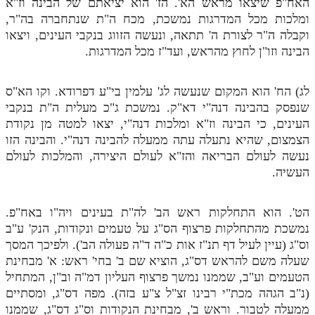
האח"פ שיצאו מראש הא'. הז' הוא יציאתם של הבינה וז"א
לאתר ספר הרב
ומלכות מכל המדרגות נמשכת, מכח ה"ת שנתחברה בה"ר,
דף היומי בזוהר הקדוש
וקבלה ה"ר לצורת ה' תתאה, ונעשה הזווג בנקבי העינים, ויצאו
הבינה וזו"ן לחוץ מהראש, ועד"ז מכל המדרגות.
לג) הח' הוא המקום שנעשה לג' עלמין בי"ע דפרודא. וקו הא"ס
שנפסק בהבינה דנה"י דא"ק. נמשכת ג"כ מעלית ה"ת בנקבי
העינים, כי הבינה וז"א ומלכות דנה"י, יצאו למטה מן נקודת
הצמצום, שהיא נתעלה עתה ממעלה להבינה דנה"י. והבינה הזו
נעשה לעולם הבריאה והז"א לעולם היצירה, והמלכות לעולם
העשיה.
הט'. הוא התחלקות ראש הב' לה"ת בעינים ויה"ו באח"פ.
נמשכת מהתחלקות פרצוף הס"ג על טעמים ונקודות, הנק' ע"ב
וס"ג (עיין לעיל דף תנ"ז אות כ"ה ד"ה פעולה הב'). ולפיכך המסך
שעלה משם להראש דס"ג, הוציא שם ב' בחי' ראש: א' מבחינת
הטעמים וע"ב, שממנו נמשך פרצוף העליון דמ"ה וב"ן, המתחיל
(נ"ב הגהה מכת"י רבינו זצ"ל צ"ע בזה). מפה דס"ג, ומסתיים
ממעלה לטבור. וראש ב', מבחינת הנקודות וס"ג דס"ג, שממנו