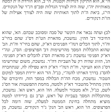
הי"א, הוא התיקון דגדלות וקטנות. הי"ב, הוא הורדת ה"ת למטה
מאותיות יה"ו, שזה היה לצורך הגדלות ופב"פ דג"ר של הנקודים.
תלמוד עשר הספירות חלק יא
הי"ג, ביאת ה"ת לתוך האותיות שזה היה לצורך אצילות של
תלמוד עשר הספירות חלק יב
הז"ת דנקודים.
תלמוד עשר הספירות חלק יג
לב) ועתה נבאר את הקשר של סבה ומסובב שבהם. הא', שהוא
תלמוד עשר הספירות חלק יד
החיבור דב' ההין. נמשכת, מהארת הט"ת דס"ג שהם בחי"ב
וה"ר, לתוך הכלים דנה"י הפנימים דא"ק, שהם בחי"ד וה"ת. הב'
תלמוד עשר הספירות חלק טו
שהוא התכללות המסך מהרשימות דב' הפרצופים: הס"ג, ונה"י
תלמוד עשר הספירות חלק טז
דא"ק הפנימי נמשכת ג"כ מהארת הס"ג להכלים דא"ק הפנימי.
הג', הזווג שהיה רק על העביות דה"ר. נמשכת, משום שהרשימו
בית שער הכוונות
דס"ג הוא העיקר, וה"ת דנה"י דא"ק היא טפילה לה, שנתחברה
להס"ג בדרך הארתו להנה"י, כנ"ל. הד' הוא ירידת המסך למקום
אודות האתר
הטבור. נמשכת, מכח הה"ת הכלולה במסך הזה, וחיבורם של
ההין מתחיל מהטבור דא"ק ולמטה, מחמת התפשטות אור הס"ג
אודות האתר
לשם, כנ"ל, ולא מטבור ולמעלה. הה' הוא, ראש הא'. נמשכת,
בעל הסולם
מהתכללות המסך בעביות של ראש, וע"כ גם בירידתו למטה
מוציא מתחלה בחינת הממטה למעלה, שזה דומה לכל
אתר הבית
הפרצופים. הו' הוא, ראש הב' הנק' ג"ר דנקודים. נמשכת, מן