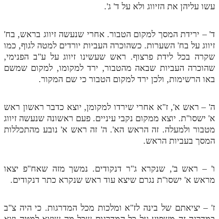
עשו עליהן את הזיווג ולא על ד' ג'.
ד' – ירידת המסך למקום הטבור. אחרי שנעשה זיווג בראש, בח'
זיווג על בח' השערות. כשהוכרה העביות יורדים למטה לגוף, כמו
שקרה בכל לידת פרצוף. ראש שעשינו זיווג על ע"ב הפנימי,
שהוכרה העביות שבאה מהטבור, ירד למקומו, למקום שמשם
באו הרשימות, ולכן ירד למקום הטבור כי שם המקור.
ה' – ראש א', ז"א אחרי שירדו למקומן, יוצא כדבר ראשון ראש
א' ישסו"ת. יוצא ממקום נקבי עיניים. פעם ראשונה שנעשה זיווג
מטבור ולמעלה. זה הראש הא'. ה' זה ראש א' נובע מהתכללות
המסך בעביות הראש.
ו' – ראש ב', שנקרא ג"ר דנקודים. נמשך מזה שאח"פ יצאו
מראש א' ישסו"ת נגרם שיצא עוד ראש שנקרא כתר דנקודים.
ז' – יציאתם של בינה לז"א ומלכות מכל המדרגות. כי היה צ"ב
במדרגה זה משפיע על כל המדרגות שכל מה שיצא למטה יצא