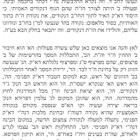
ונעשו לחב"ד. וזה נקרא התלבשות נה"י דכתר בחכמה ובינה.
ופעולה ב' היתה לצורך הז"ת שהם הגוף דנקודים האמיתי. כי
מנוע חיפוש בספרים
היסוד דא"ק האיר לתוך החו"ב דנקודים, את נקודת ה"ת בתוך
תלמוד עשר הספירות בעיון
האותיות, בסוד מלאפום: נקודה בה
ו
' שנעשו למ"ן בחו"ב ונזדווגו
עליהם, והולידו את הז"ת דנקודים. וזה יתבאר בחלק הבא בע"ה.
תלמוד עשר הספירות חלק א
תע"ס חלק ב' עיון
לא) והנה אנו מוצאים כאן שלש עשרה פעולות: הא' הוא חיבור
ב' הההין ה"ר וה"ת. הב', התכללות המסך בהרשימות של ב'
תע"ס חלק ג' עיון
פרצופים, שהם מפרצוף ס"ג ומפרצוף גלגלתא דא"ק. הג' שנעשה
הזווג רק על בחינת ה"ר לבד. הד', ירידת המסך לאחר התכללותו
תלמוד עשר הספירות חלק ד
בב' הזווגים של ראש, ובא למקום הטבור דא"ק הפנימי. הה',
תלמוד עשר הספירות חלק ה
הוא ראש הא' שנקרא ישסו"ת. הו' הוא הראש הב' הנק' ג"ר
דנקודים. הז', הוא יציאת הבינה וזו"ן מכל המדרגות לחוץ
תלמוד עשר הספירות חלק ו
מהמדרגה. הח', הוא שהוכן המקום לג' עלמין דפרודא הנק'
תלמוד עשר הספירות חלק ז
בריאה יצירה ועשיה וקו הא"ס שנפסק מקודם בנקודה
האמצעית שהיא נקודה דעוה"ז ובחינת מלכות דנה"י דא"ק
תלמוד עשר הספירות חלק ח
הפנימי, נתעלה למעלה לנקודת צמצום חדשה, במקום הבינה
דנה"י דא"ק הפנימי. הט', התחלקות ראש הב' עצמו לגו"ע
תלמוד עשר הספירות חלק ט
ולאח"פ, שה"ת בעינים ויה"ו באח"פ. הי', הוא תיקון הפרסא.
תלמוד עשר הספירות חלק י