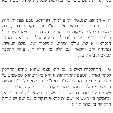
בצ"ב.
ח' – המקום שנעשה לג' עולמות דפרודא, נובע מעליית ה"ת
בנקבי עיניים. גם בראש א' ישסו"ת וגם בנקודות דס"ג, גרם
למלכות לעלות למקום הפרסא, לבינה דגוף, ותוציא תשתית ג'
עולמות בי"ע. מב' עולים לת"ת יצא עולם הבריאה. מנה"י
הנקרא ז"א יצא עולם יצירה, וממלכות יצא עולם העשיה.
(פתיחה קיב' והלאה, וגם חלק טז' וחלק ח'). עיקר ההסבר
לעולמות בחלק טז'.
ט' – התחלקות ראש ב', גם הוא עצמו שהוא אח"פ, התחלק
לכתר ואו"א. הטעם להתחלקות זו היא כיוון שהוא שמשפיע על
עולם הנקודים, מחולק לג"ע ואח"פ, כי יצא על צ"ב ומשם
הראש מתחלק. דומה למה שקרה גם בחלוקה הכללית בין
טעמים לנקודות ובהמשך בין שערות רישא לשערות דיקנא,
ובהמשך בין ראש א' ישסו"ת לראש דנקודים, גם שם יש אותה
החלוקה בין כתר ואו"א.