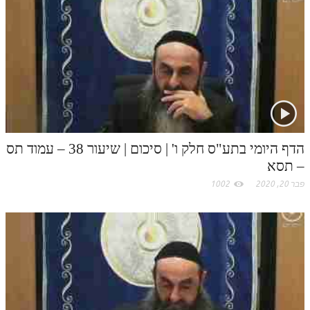
t
.
c
o
m
הדף היומי בתע"ס חלק ו' | סיכום | שיעור 38 – עמוד תס
– תסא
פבר 20, 2020
1002