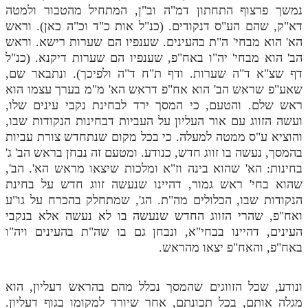
נמשך פרצוף התחתון דמ"ה וב"ן, המתחיל מהטבור ולמטה
דא"ק, שהם הע"ס דנקודים. (כנ"ל אות כ"ד וכ"ה כאן). וראש
הא' הוא מבחי' ה"ת בהעינים. שענפיו הם שערות רישא. וראש
הב' הוא מבחי' יה"ו באח"פ, שענפיו הם שערות דיקנא. (כנ"ל
דף שצ"א ד"ה שערות. ודף ת"ח ד"ה ולפיכך). ונתבאר שם,
שאע"פ שראש הב' הוא אח"פ דראש הא' מ"מ בערך עצמו הוא
ראש שלם. והטעם, כי המסך ירד לבחינת נקבי עינים שלו,
ועשה הזווג עם אור העליון על העביות דבחינות הנקודות שבו,
והוציא ע"ס ממטה למעלה. כי בכל מקום שנתחדש צורת עביות
בהמסך, נעשה בו זווג חדש, כנודע. ומטעם זה נבחן בראש הב' ג'
בחינות: הא' שהוא בינה וז"א ומלכות שיצאו מראש הא'. הב',
שהוא בחי' ראש גמור, דהיינו שנעשה זווג חדש על בחינת
הנקודות שבו, הכלולים מה"ת. הג', שמתחלק בהכרח על גו"ע
ואח"פ, שהרי הזווג החדש שנעשה בו לא נעשה אלא בנקבי
העינים, דהיינו בבחי"א, ונבחן גם בו שה"ת בהעינים ויה"ו
באח"פ, והאח"פ יצאו מהראש.
ונודע, שכל הזווגים שהמסך נכלל מהם בהראש דעליון, הוא
מגלה אותם, בכל תכונתם, אחר שיורד למקומו בגוף דעליון.