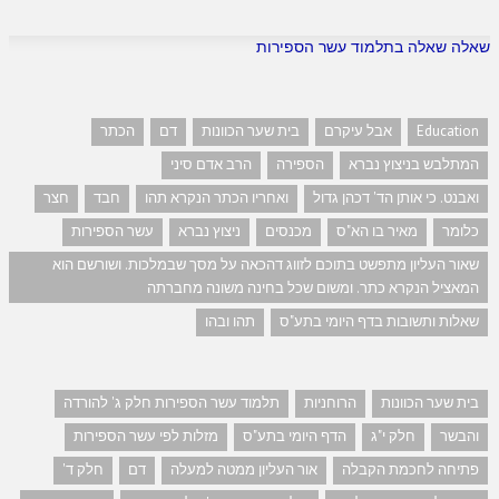
שאלה שאלה בתלמוד עשר הספירות
Education
אבל עיקרם
בית שער הכוונות
דם
הכתר
המתלבש בניצוץ נברא
הספירה
הרב אדם סיני
ואבנט. כי אותן הד' דכהן גדול
ואחריו הכתר הנקרא תהו
חבד
חצר
כלומר
מאיר בו הא"ס
מכנסים
ניצוץ נברא
עשר הספירות
שאור העליון מתפשט בתוכם לזווג דהכאה על מסך שבמלכות. ושורשם הוא
המאציל הנקרא כתר. ומשום שכל בחינה משונה מחברתה
שאלות ותשובות בדף היומי בתע"ס
תהו ובהו
בית שער הכוונות
הרוחניות
תלמוד עשר הספירות חלק ג' להורדה
והבשר
חלק י"ג
הדף היומי בתע"ס
מזלות לפי עשר הספירות
פתיחה לחכמת הקבלה
אור העליון ממטה למעלה
דם
חלק ד'