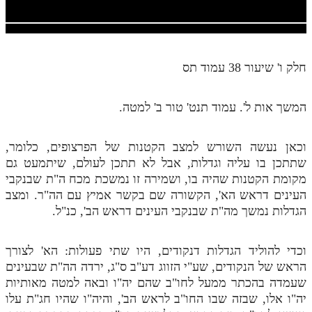
חלק י
חלק יא
חלק יב
חלק ו' שיעור 38 עמוד תס
חלק יג
המשך אות ל'. עמוד תנט' טור ב' למטה.
חלק יד
חלק טו
וכאן נעשה השורש למצב הקטנות של הפרצופים, כלומר,
חלק ט"ז
שתתכן בו עליה וגדלות, אבל לא תתכן לעולם, שיתמעט גם
מקומת הקטנות שהיה בו, ושמירה זו נמשכת מכח ה"ת שבנקבי
בית שער הכוונות
העינים דראש הא', הקשורה שם בקשר אמיץ עם הה"ר. ומצב
הגדלות נמשך מה"ת שבנקבי העינים דראש הב', כנ"ל.
שידור חי
הזמן סט תע"ס
וכדי להוליד הגדלות דנקודים, היו שתי פעולות: הא' לצורך
הראש של הנקודים, שע"י הזווג דע"ב ס"ג, ירדה הה"ת שבעינים
הזמן סט תלמוד עשר הספירות
שעמדה בהכתר ממעל לחו"ב שהם יה"ו ובאה למטה מאותיות
יה"ו אלו, שבזה שבו החו"ב לראש הב', והיה"ו שהיו חג"ת עלו
ספרים להורדה