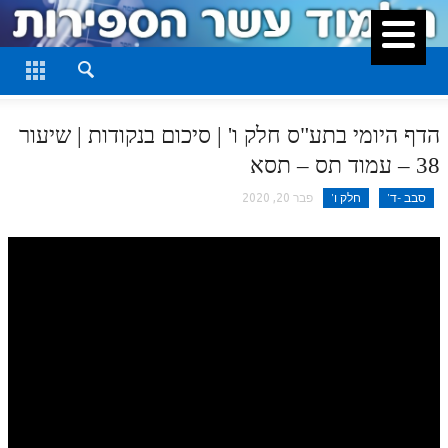
סגור
דף היומי
חלק א
הדף היומי בתע"ס חלק ו' | סיכום בנקודות | שיעור
חלק ב
38 – עמוד תס – תסא
חלק ג
סבב -ד'
חלק ו'
פבר 20, 2020
חלק ד
חלק ה
חלק ו
חלק ז
חלק ח
חלק ט