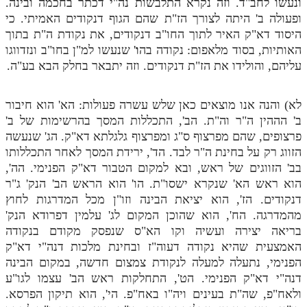
ונעשו לחב"ד. וזה נקרא התלבשות נה"י דכתר בחכמה ובינה.
ופעולה ב' היתה לצורך הז"ת שהם הגוף דנקודים האמיתי. כי
מנוע חיפוש בספרים
היסוד דא"ק האיר לתוך החו"ב דנקודים, את נקודת ה"ת בתוך
תלמוד עשר הספירות בעיון
האותיות, בסוד מלאפום: נקודה בה
ו
' שנעשו למ"ן בחו"ב ונזדווגו
עליהם, והולידו את הז"ת דנקודים. וזה יתבאר בחלק הבא בע"ה.
תלמוד עשר הספירות חלק א
תע"ס חלק ב' עיון
לא) והנה אנו מוצאים כאן שלש עשרה פעולות: הא' הוא חיבור
ב' הההין ה"ר וה"ת. הב', התכללות המסך בהרשימות של ב'
תע"ס חלק ג' עיון
פרצופים, שהם מפרצוף ס"ג ומפרצוף גלגלתא דא"ק. הג' שנעשה
הזווג רק על בחינת ה"ר לבד. הד', ירידת המסך לאחר התכללותו
תלמוד עשר הספירות חלק ד
בב' הזווגים של ראש, ובא למקום הטבור דא"ק הפנימי. הה',
תלמוד עשר הספירות חלק ה
הוא ראש הא' שנקרא ישסו"ת. הו' הוא הראש הב' הנק' ג"ר
דנקודים. הז', הוא יציאת הבינה וזו"ן מכל המדרגות לחוץ
תלמוד עשר הספירות חלק ו
מהמדרגה. הח', הוא שהוכן המקום לג' עלמין דפרודא הנק'
תלמוד עשר הספירות חלק ז
בריאה יצירה ועשיה וקו הא"ס שנפסק מקודם בנקודה
האמצעית שהיא נקודה דעוה"ז ובחינת מלכות דנה"י דא"ק
תלמוד עשר הספירות חלק ח
הפנימי, נתעלה למעלה לנקודת צמצום חדשה, במקום הבינה
דנה"י דא"ק הפנימי. הט', התחלקות ראש הב' עצמו לגו"ע
תלמוד עשר הספירות חלק ט
ולאח"פ, שה"ת בעינים ויה"ו באח"פ. הי', הוא תיקון הפרסא.
תלמוד עשר הספירות חלק י