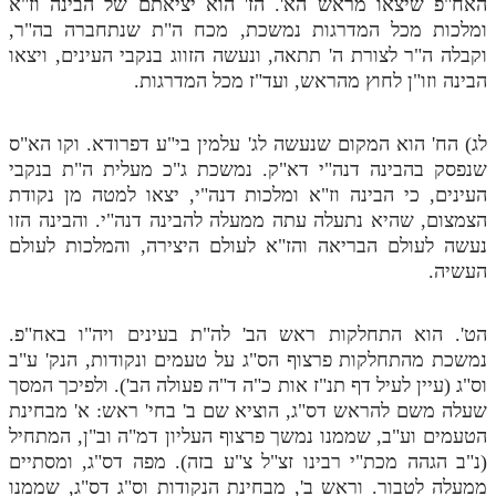
האח"פ שיצאו מראש הא'. הז' הוא יציאתם של הבינה וז"א
לאתר ספר הרב
ומלכות מכל המדרגות נמשכת, מכח ה"ת שנתחברה בה"ר,
דף היומי בזוהר הקדוש
וקבלה ה"ר לצורת ה' תתאה, ונעשה הזווג בנקבי העינים, ויצאו
הבינה וזו"ן לחוץ מהראש, ועד"ז מכל המדרגות.
לג) הח' הוא המקום שנעשה לג' עלמין בי"ע דפרודא. וקו הא"ס
שנפסק בהבינה דנה"י דא"ק. נמשכת ג"כ מעלית ה"ת בנקבי
העינים, כי הבינה וז"א ומלכות דנה"י, יצאו למטה מן נקודת
הצמצום, שהיא נתעלה עתה ממעלה להבינה דנה"י. והבינה הזו
נעשה לעולם הבריאה והז"א לעולם היצירה, והמלכות לעולם
העשיה.
הט'. הוא התחלקות ראש הב' לה"ת בעינים ויה"ו באח"פ.
נמשכת מהתחלקות פרצוף הס"ג על טעמים ונקודות, הנק' ע"ב
וס"ג (עיין לעיל דף תנ"ז אות כ"ה ד"ה פעולה הב'). ולפיכך המסך
שעלה משם להראש דס"ג, הוציא שם ב' בחי' ראש: א' מבחינת
הטעמים וע"ב, שממנו נמשך פרצוף העליון דמ"ה וב"ן, המתחיל
(נ"ב הגהה מכת"י רבינו זצ"ל צ"ע בזה). מפה דס"ג, ומסתיים
ממעלה לטבור. וראש ב', מבחינת הנקודות וס"ג דס"ג, שממנו