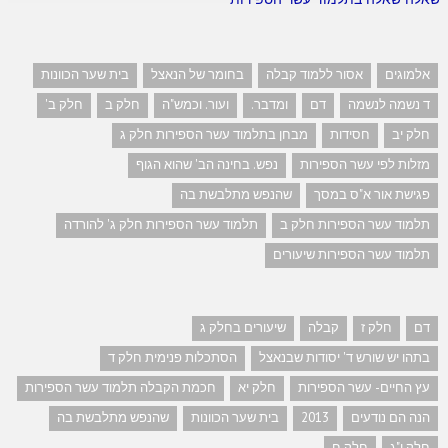
אלמוגים
אסור ללמוד קבלה
בחומר של הנאצל
בית שער הכוונות
ד נשמה לנשמה
דם
ומדבר.
ועור. וכמש"ה
חלק ב
חלק ב'
חלק יב
חסידות
מבחן בתלמוד עשר הספירות חלק ג
מזלות לפי עשר הספירות
נפש. בחינה הב' שהוא הגוף
פגישת אור א"ס במסך
שהנפש מתלבשת בה
תלמוד עשר הספירות חלק ב
תלמוד עשר הספירות חלק ג' להורדה
תלמוד עשר הספירות שיעורים
דם
חלק ז
קבלה
שיעורים בחלק ג
בתהו יש שורש ד' יסודות שבנאצל
הסתכלות פנימית חלק ד
עץ החיים- עשר הספירות
חלק יא
חכמת הקבלה תלמוד עשר הספירות
הנה הם נודעים
2013
בית שער הכוונות
שהנפש מתלבשת בה
חלק י"ג
חלק ח