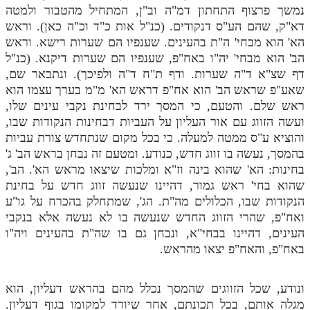
נמשך פרצוף התחתון דמ"ה וב"ן, המתחיל מהטבור ולמטה
דא"ק, שהם הע"ס דנקודים. (כנ"ל אות כ"ד וכ"ה כאן). וראש
הא' הוא מבחי' ה"ת בהעינים. שענפיו הם שערות רישא. וראש
הב' הוא מבחי' יה"ו באח"פ, שענפיו הם שערות דיקנא. (כנ"ל
דף שצ"א ד"ה שערות. ודף ת"ח ד"ה ולפיכך). ונתבאר שם,
שאע"פ שראש הב' הוא אח"פ דראש הא' מ"מ בערך עצמו הוא
ראש שלם. והטעם, כי המסך ירד לבחינת נקבי עינים שלו,
ועשה הזווג עם אור העליון על העביות דבחינות הנקודות שבו,
והוציא ע"ס ממטה למעלה. כי בכל מקום שנתחדש צורת עביות
בהמסך, נעשה בו זווג חדש, כנודע. ומטעם זה נבחן בראש הב' ג'
בחינות: הא' שהוא בינה וז"א ומלכות שיצאו מראש הא'. הב',
שהוא בחי' ראש גמור, דהיינו שנעשה זווג חדש על בחינת
הנקודות שבו, הכלולים מה"ת. הג', שמתחלק בהכרח על גו"ע
ואח"פ, שהרי הזווג החדש שנעשה בו לא נעשה אלא בנקבי
העינים, דהיינו בבחי"א, ונבחן גם בו שה"ת בהעינים ויה"ו
באח"פ, והאח"פ יצאו מהראש.
ונודע, שכל הזווגים שהמסך נכלל מהם בהראש דעליון, הוא
מגלה אותם, בכל תכונתם, אחר שיורד למקומו בגוף דעליון.