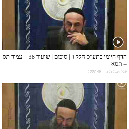
t
.
c
o
m
הדף היומי בתע"ס חלק ו' | סיכום | שיעור 38 – עמוד תס
– תסא
פבר 20, 2020
1002