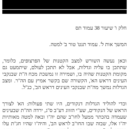
חלק י
חלק יא
חלק יב
חלק ו' שיעור 38 עמוד תס
חלק יג
המשך אות ל'. עמוד תנט' טור ב' למטה.
חלק יד
חלק טו
וכאן נעשה השורש למצב הקטנות של הפרצופים, כלומר,
חלק ט"ז
שתתכן בו עליה וגדלות, אבל לא תתכן לעולם, שיתמעט גם
מקומת הקטנות שהיה בו, ושמירה זו נמשכת מכח ה"ת שבנקבי
בית שער הכוונות
העינים דראש הא', הקשורה שם בקשר אמיץ עם הה"ר. ומצב
הגדלות נמשך מה"ת שבנקבי העינים דראש הב', כנ"ל.
שידור חי
הזמן סט תע"ס
וכדי להוליד הגדלות דנקודים, היו שתי פעולות: הא' לצורך
הראש של הנקודים, שע"י הזווג דע"ב ס"ג, ירדה הה"ת שבעינים
הזמן סט תלמוד עשר הספירות
שעמדה בהכתר ממעל לחו"ב שהם יה"ו ובאה למטה מאותיות
יה"ו אלו, שבזה שבו החו"ב לראש הב', והיה"ו שהיו חג"ת עלו
ספרים להורדה