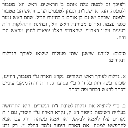
ולפיכך גם למטה נגלה אותם ב' הראשים: ראש הא' מטבור
ולמעלה, הנקרא ישסו"ת, ונבחן לטעמים וע"ב. וראש הב' מטבור
ולמטה, שבהם יש גם כן אותם ג' בחינות הנ"ל. שהם ראש גמור
כלפי עצמו. ואח"פ מבחינת ראש הא', ובחינת התחלקות ה"ת
בעינים ויה"ו באח"פ, שהאח"פ האלו יוצאים לחוץ מראש הב'
הזה.
סיכום: למדנו שישנן שתי פעולות שיצאו לצורך הגדלות
דנקודים:
א. גדלות לצורך ראש דנקודים. נקרא הארה ע"י הטבור, דהיינו,
שכתר עשה זיווג על ד' ג' ע"י פסיעה ג'. ה"ת ירדה מנקבי עיניים
דכתר לראש דכתר ופה דכתר.
ב. כדי להוציא את גדלות לטובת ז"ת דנקודים. היא התרחשה
בעליית רשימות מיסוד דא"ק, נקרא הארה ע"י היסוד, עם ז"ת
נקודים עלו לאמא לבקש, ואז אמא עשתה זיווג עם אבא
להתפשט למטה. את הארת היסוד נלמד בחלק ז'. רק נדע