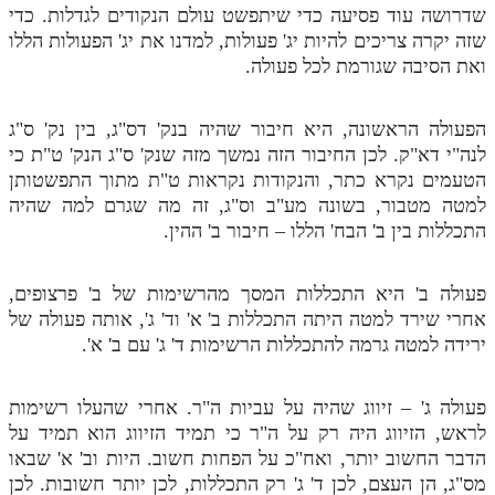
שדרושה עוד פסיעה כדי שיתפשט עולם הנקודים לגדלות. כדי
שזה יקרה צריכים להיות יג' פעולות, למדנו את יג' הפעולות הללו
ואת הסיבה שגורמת לכל פעולה.
הפעולה הראשונה, היא חיבור שהיה בנק' דס"ג, בין נק' ס"ג
לנה"י דא"ק. לכן החיבור הזה נמשך מזה שנק' ס"ג הנק' ט"ת כי
הטעמים נקרא כתר, והנקודות נקראות ט"ת מתוך התפשטותן
למטה מטבור, בשונה מע"ב וס"ג, זה מה שגרם למה שהיה
התכללות בין ב' הבח' הללו – חיבור ב' ההין.
פעולה ב' היא התכללות המסך מהרשימות של ב' פרצופים,
אחרי שירד למטה היתה התכללות ב' א' וד' ג', אותה פעולה של
ירידה למטה גרמה להתכללות הרשימות ד' ג' עם ב' א'.
פעולה ג' – זיווג שהיה על עביות ה"ר. אחרי שהעלו רשימות
לראש, הזיווג היה רק על ה"ר כי תמיד הזיווג הוא תמיד על
הדבר החשוב יותר, ואח"כ על הפחות חשוב. היות וב' א' שבאו
מס"ג, הן העצם, לכן ד' ג' רק התכללות, לכן יותר חשובות. לכן