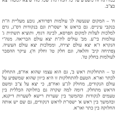
בצ"ב.
ח' – המקום שנעשה לג' עולמות דפרודא, נובע מעליית ה"ת
בנקבי עיניים. גם בראש א' ישסו"ת וגם בנקודות דס"ג, גרם
למלכות לעלות למקום הפרסא, לבינה דגוף, ותוציא תשתית ג'
עולמות בי"ע. מב' עולים לת"ת יצא עולם הבריאה. מנה"י
הנקרא ז"א יצא עולם יצירה, וממלכות יצא עולם העשיה.
(פתיחה קיב' והלאה, וגם חלק טז' וחלק ח'). עיקר ההסבר
לעולמות בחלק טז'.
ט' – התחלקות ראש ב', גם הוא עצמו שהוא אח"פ, התחלק
לכתר ואו"א. הטעם להתחלקות זו היא כיוון שהוא שמשפיע על
עולם הנקודים, מחולק לג"ע ואח"פ, כי יצא על צ"ב ומשם
הראש מתחלק. דומה למה שקרה גם בחלוקה הכללית בין
טעמים לנקודות ובהמשך בין שערות רישא לשערות דיקנא,
ובהמשך בין ראש א' ישסו"ת לראש דנקודים, גם שם יש אותה
החלוקה בין כתר ואו"א.