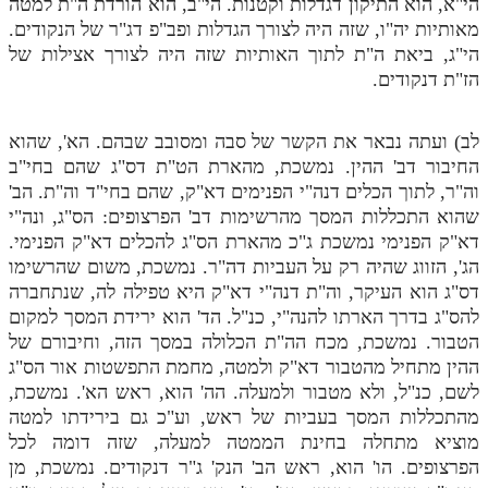
הי"א, הוא התיקון דגדלות וקטנות. הי"ב, הוא הורדת ה"ת למטה
מאותיות יה"ו, שזה היה לצורך הגדלות ופב"פ דג"ר של הנקודים.
תלמוד עשר הספירות חלק יא
הי"ג, ביאת ה"ת לתוך האותיות שזה היה לצורך אצילות של
תלמוד עשר הספירות חלק יב
הז"ת דנקודים.
תלמוד עשר הספירות חלק יג
לב) ועתה נבאר את הקשר של סבה ומסובב שבהם. הא', שהוא
תלמוד עשר הספירות חלק יד
החיבור דב' ההין. נמשכת, מהארת הט"ת דס"ג שהם בחי"ב
וה"ר, לתוך הכלים דנה"י הפנימים דא"ק, שהם בחי"ד וה"ת. הב'
תלמוד עשר הספירות חלק טו
שהוא התכללות המסך מהרשימות דב' הפרצופים: הס"ג, ונה"י
תלמוד עשר הספירות חלק טז
דא"ק הפנימי נמשכת ג"כ מהארת הס"ג להכלים דא"ק הפנימי.
הג', הזווג שהיה רק על העביות דה"ר. נמשכת, משום שהרשימו
בית שער הכוונות
דס"ג הוא העיקר, וה"ת דנה"י דא"ק היא טפילה לה, שנתחברה
להס"ג בדרך הארתו להנה"י, כנ"ל. הד' הוא ירידת המסך למקום
אודות האתר
הטבור. נמשכת, מכח הה"ת הכלולה במסך הזה, וחיבורם של
ההין מתחיל מהטבור דא"ק ולמטה, מחמת התפשטות אור הס"ג
אודות האתר
לשם, כנ"ל, ולא מטבור ולמעלה. הה' הוא, ראש הא'. נמשכת,
בעל הסולם
מהתכללות המסך בעביות של ראש, וע"כ גם בירידתו למטה
מוציא מתחלה בחינת הממטה למעלה, שזה דומה לכל
אתר הבית
הפרצופים. הו' הוא, ראש הב' הנק' ג"ר דנקודים. נמשכת, מן