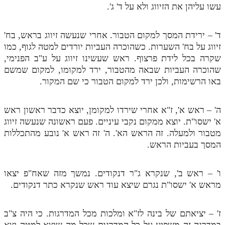
עשו עליהן את הזיווג ולא על ד' ג'.
ד' – ירידת המסך למקום הטבור. אחרי שנעשה זיווג בראש, בח'
זיווג על בח' השערות. כשהוכרה העביות יורדים למטה לגוף, כמו
שקרה בכל לידת פרצוף. ראש שעשינו זיווג על ע"ב הפנימי,
שהוכרה העביות שבאה מהטבור, ירד למקומו, למקום שמשם
באו הרשימות, ולכן ירד למקום הטבור כי שם המקור.
ה' – ראש א', ז"א אחרי שירדו למקומן, יוצא כדבר ראשון ראש
א' ישסו"ת. יוצא ממקום נקבי עיניים. פעם ראשונה שנעשה זיווג
מטבור ולמעלה. זה הראש הא'. ה' זה ראש א' נובע מהתכללות
המסך בעביות הראש.
ו' – ראש ב', שנקרא ג"ר דנקודים. נמשך מזה שאח"פ יצאו
מראש א' ישסו"ת נגרם שיצא עוד ראש שנקרא כתר דנקודים.
ז' – יציאתם של בינה לז"א ומלכות מכל המדרגות. כי היה צ"ב
במדרגה זה משפיע על כל המדרגות שכל מה שיצא למטה יצא