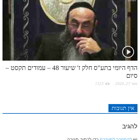
הדף היומי בתע"ס חלק ז' שיעור 48 – עמודים תקסט –
סיום
אפר 27, 2020
1323
אין תגובות
להגיב
יש
להתחבר למערכת
כדי לכתוב תגובה.