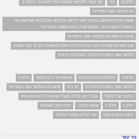
חלק טז
נהי
עור ובשר תלבישני ועצמות וגידין תסוככני. בחינה ג'
עץ החיים- עשר הספירות
שאור העליון מתפשט בתוכם לזווג דהכאה על מסך שבמלכות. ושורשם הוא
המאציל הנקרא כתר. ומשום שכל בחינה משונה מחברתה
שיעורים לשמיעה בתלמוד עשר הספירות
שכן יצאו הפרצופין זה מזה בבחינת עילה ועלול מראשית הקו עד סוף העשיה
תלמוד עשר הספירות חלק ד הסתכלות פנימית
תדמית
המתלבש בניצוץ נברא
פגישת אור א"ס במסך
חלק א
תלמוד עשר הספירות להורדה
יש: בית
שיעורים בתלמוד עשר הספירות
בחומר של הנאצל
שכבר יצא מכלל מאציל שהוא א"ס המכונה אפס
חלק ג
חלק יג
שהוא חכמה.
הדף היומי לשמיעה
לתוהו הנקרא אפס
אור העליון ממטה למעלה
צור קשר