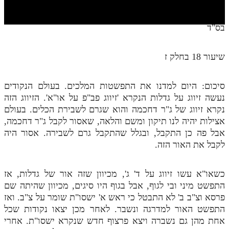
חלק י
חלק יא
בס"ד
חלק יב
שיעור 18 בחלק ז
חלק יג
חלק יד
סיכום: היום למדנו את התפשטות המלכים. בעולם הנקודים
נעשה זיווג על גדלות הנקרא 'זיווג פב"פ על או"א'. הזיווג הזה
חלק טו
נקרא זיווג של ג"ר דחכמה והוא שגרם לשבירת הכלים. בעולם
חלק ט"ז
אצילות יהיה לנו תיקון ומשם והלאה, שאסור לקבל ג"ר דחכמה,
אבל פה כן התקבל, ובגלל שהתקבל גרם לשבירה. אסור היה
בית שער הכוונות
לקבל את האור הזה.
שידור חי
כשאו"א עשו זיווג על ד' ג', מכיוון שזה אור של גדלות, אז
הזמן סט תע"ס
התפשט מיני ובי לגוף, אבל בגוף היו סיגים, מכיוון שהיתה שם
פרסא וצ"ב ב' לא התבטל כי ראש א' ישסו"ת שומר על צ"ב. ואז
הזמן סט תלמוד עשר הספירות
התפשט האור למדרגה ונשבר. לאחר מכן יצאו נקודות שכל
אחת מהן גם נשברה ויצא פרצוף חדש שנקרא ישסו"ת. אחרי
ספרים להורדה