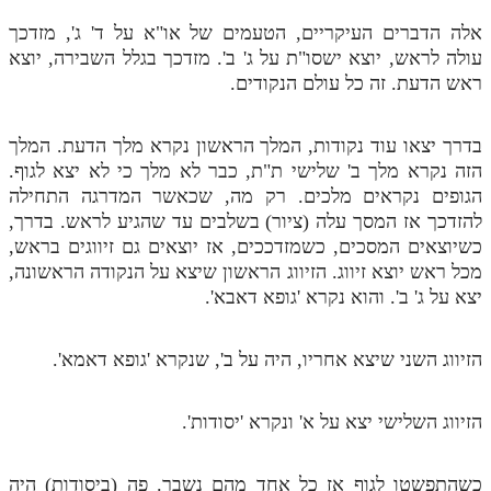
אלה הדברים העיקריים, הטעמים של או"א על ד' ג', מזדכך
תלמוד עשר הספירות חלק יא
עולה לראש, יוצא ישסו"ת על ג' ב'. מזדכך בגלל השבירה, יוצא
תלמוד עשר הספירות חלק יב
ראש הדעת. זה כל עולם הנקודים.
תלמוד עשר הספירות חלק יג
בדרך יצאו עוד נקודות, המלך הראשון נקרא מלך הדעת. המלך
תלמוד עשר הספירות חלק יד
הזה נקרא מלך ב' שלישי ת"ת, כבר לא מלך כי לא יצא לגוף.
הגופים נקראים מלכים. רק מה, שכאשר המדרגה התחילה
תלמוד עשר הספירות חלק טו
להזדכך אז המסך עלה (ציור) בשלבים עד שהגיע לראש. בדרך,
תלמוד עשר הספירות חלק טז
כשיוצאים המסכים, כשמזדככים, אז יוצאים גם זיווגים בראש,
מכל ראש יוצא זיווג. הזיווג הראשון שיצא על הנקודה הראשונה,
בית שער הכוונות
יצא על ג' ב'. והוא נקרא 'גופא דאבא'.
אודות האתר
הזיווג השני שיצא אחריו, היה על ב', שנקרא 'גופא דאמא'.
אודות האתר
בעל הסולם
הזיווג השלישי יצא על א' ונקרא 'יסודות'.
אתר הבית
כשהתפשטו לגוף אז כל אחד מהם נשבר. פה (ביסודות) היה