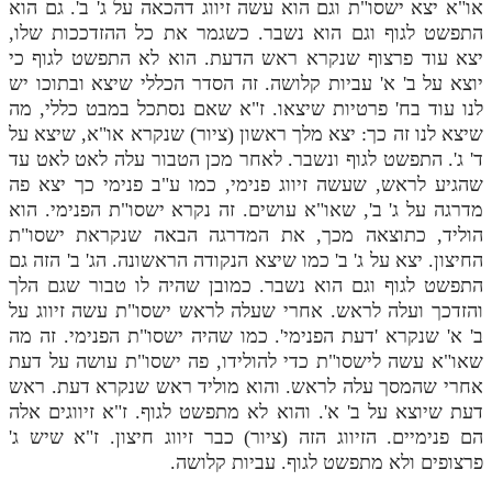
או"א יצא ישסו"ת וגם הוא עשה זיווג דהכאה על ג' ב'. גם הוא
מנוע חיפוש בספרים
התפשט לגוף וגם הוא נשבר. כשגמר את כל ההזדככות שלו,
יצא עוד פרצוף שנקרא ראש הדעת. הוא לא התפשט לגוף כי
תלמוד עשר הספירות בעיון
יוצא על ב' א' עביות קלושה. זה הסדר הכללי שיצא ובתוכו יש
לנו עוד בח' פרטיות שיצאו. ז"א שאם נסתכל במבט כללי, מה
תלמוד עשר הספירות חלק א
שיצא לנו זה כך: יצא מלך ראשון (ציור) שנקרא או"א, שיצא על
ד' ג'. התפשט לגוף ונשבר. לאחר מכן הטבור עלה לאט לאט עד
תע"ס חלק ב' עיון
שהגיע לראש, שעשה זיווג פנימי, כמו ע"ב פנימי כך יצא פה
תע"ס חלק ג' עיון
מדרגה על ג' ב', שאו"א עושים. זה נקרא ישסו"ת הפנימי. הוא
הוליד, כתוצאה מכך, את המדרגה הבאה שנקראת ישסו"ת
תלמוד עשר הספירות חלק ד
החיצון. יצא על ג' ב' כמו שיצא הנקודה הראשונה. הג' ב' הזה גם
התפשט לגוף וגם הוא נשבר. כמובן שהיה לו טבור שגם הלך
תלמוד עשר הספירות חלק ה
והזדכך ועלה לראש. אחרי שעלה לראש ישסו"ת עשה זיווג על
תלמוד עשר הספירות חלק ו
ב' א' שנקרא 'דעת הפנימי'. כמו שהיה ישסו"ת הפנימי. זה מה
שאו"א עשה לישסו"ת כדי להולידו, פה ישסו"ת עושה על דעת
תלמוד עשר הספירות חלק ז
אחרי שהמסך עלה לראש. והוא מוליד ראש שנקרא דעת. ראש
תלמוד עשר הספירות חלק ח
דעת שיוצא על ב' א'. והוא לא מתפשט לגוף. ז"א זיווגים אלה
הם פנימיים. הזיווג הזה (ציור) כבר זיווג חיצון. ז"א שיש ג'
תלמוד עשר הספירות חלק ט
פרצופים ולא מתפשט לגוף. עביות קלושה.
תלמוד עשר הספירות חלק י