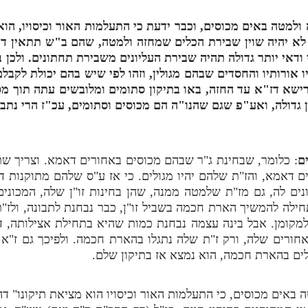
למטה באים מכוסים, וכבר ידעת כי התעלמות האור וכיסויו, הוא 
 לא יהיה שוין שבירת הכלים שמחזה ולמטה, שהם ב"ש תתאין דת
ודאי יותר גדולה תהיה שבירת העליונים משבירת תחתונים. ולכן ב
 אורותיו והחסדים שבהם מגולין, וזהו לפי שיש בהם יכולת לקבל
ישא דז"א עד החזה, באו בתיקון סתומים ומלובשים עתה תוך מסך 
ן גדולה, ואע"פ שגם שהנו"ה הם מכוסים וסתומים, עכ"ז הרי נתבא
ם
: כלומר, שבחינת ג"ר שבהם מכוסים באחורים דאמא. וצריך שתדע
 דאמא, והז"ת שלהם יהיו מגולים. כי אז ע"ס שלהם מתוקנות דוגמ
ים לה, גם מז"ת שלמטה ממנה, שהן בחינות זו"ן שלה, המכונים ת
לה להמשיך הארת חכמה בשביל זו"ן, כבר נבחנת לתבונה, ולז
למקומן. אבל בינה עצמה נבחנת כמות שהיא בתחילת אצילותה, דה
אחורים שלה, ורק ז"ת שלה נתגלו בהארת חכמה. ולפיכך גם ז"א
ולים בהארת חכמה, הוא נמצא אז בתיקון שלם.
 באים מכוסים, כי התעלמות האור וכיסויו הוא מציאת תיקונו" דה