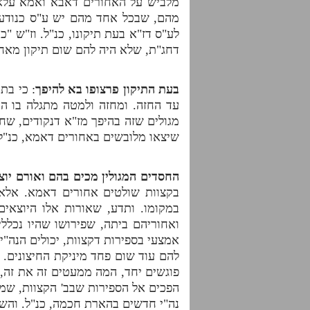
מלביש על האחורים דאבא ואמא עלאין
מהם, שבכל אחד מהם יש ע"ס כנודע,
לע"ס דז"א בעת תיקונו, כנ"ל. וז"ש "כ
דחג"ת, שלא היה להם שום תיקון מאחו
בעת התיקון פרצופו בא להיפך
: כי בת
עד החזה. ומחזה ולמטה מתגלה בו הא
מגולים שזה בהיפך מז"א דנקודים, שחג"
שיצאו מלובשים באחורים דאמא, כנ"ל,
החסדים המגולין מכים בהם ואורם יוצ
בקצוות שולטים אחורים דאמא. אלא 
במקומו. ותדע, שאורות אלו היוצאי
ואחוריהם ביתה, שפירושו שהיו נכלל
אמצעי בספירות דקצוות, יכולים הנה"
להם עוד שום פחד מיניקת החיצונים. 
פוגשים יחד, המה ממעטים זה את זה,
הפכים אל הספירות שבב' הקצוות, שמ
נה"י חדשים בהארת חכמה, כנ"ל. והשל