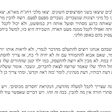
כים שיצאו בשני הפרצופים השונים. יצאו מלכי דחג"ת מאו"א, יצא
ו כל מיני רצונות שנשברים. נשברים מפעם לפעם. רוצה להבין מתי
אותה כרגע מסתיר ופועל אותה רק במופשט, ולא יכול לקבל בה
אותה ואפילו לקבל ממנה מעט הארה. השבירה היא כזו, למשל ביחסי
עסוק בהם באופן חלקי.
בהם אנחנו רוצים להתעלם מהדבר לגמרי, ולא לראות אותו יותר
, שאם אבוא להתמודד עם זה לא יהיה לי כח, אז צריך להסתיר
 במח. לא מבין ולא רוצה להתעסק, כמו ילד קטן שההורים שלו או
מול הילד שלו שאמר שרוצה לצאת לחברים, ונשבר. אומר ששלושה
דעת רבותיו, דעת מנהיגיו, לומר 'כזה ראה וקדש', ומתי צריך כן ל
ונה שצריך לקבל למעלה מהדעת, הנקראת 'חסדים מכוסים'. ויש 
תרי תורה אין מה להבין. ככה זה וזהו. ויש דברים שאפשר עוד לה