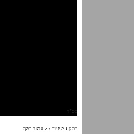
בס"ד
חלק ז שיעור 26 עמוד תקל