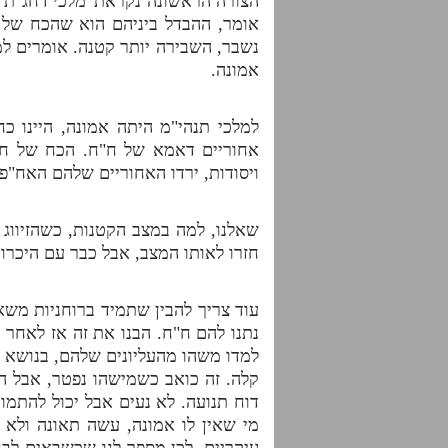
הצורה הראשונה נקראת 'מלכי דחג"ת' 
אומר, ההבדל ביניהם הוא שהכח של 
נשבר, השבירה יותר קטנה. אומרים למש
אמונה.
למלכי תנהי"מ היתה אמונה, היינו 
אחוריים דאמא של ח"ח. הכח של ח"
ויסודות, ירדו האחוריים שלהם האח"פ 
שאלנו, למה במצב הקטנות, כשהזיווג 
חזרו לאותו המצב, אבל כבר עם היכרות
עוד צריך להבין שתמיד ברוחניות מש
נתנו להם ח"ח. הבנו את זה אז לאחר 
למדו משהו מהעליונים שלהם, בנושא א
קלה. זה כואב כשמישהו נפטר, אבל ה
דוח תנועה. לא נעים אבל יכול להתמו
מי שאין לו אמונה, עשה תאונה ולא נ
עיקריים. לכן מספר לנו שכשבאים לבנ