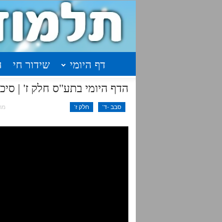
דף היומי
שידור חי
ה
הדף היומי בתע"ס חלק ז' | סיכום בנקודות | ש
סבב -ד'
חלק ז'
מרץ 24