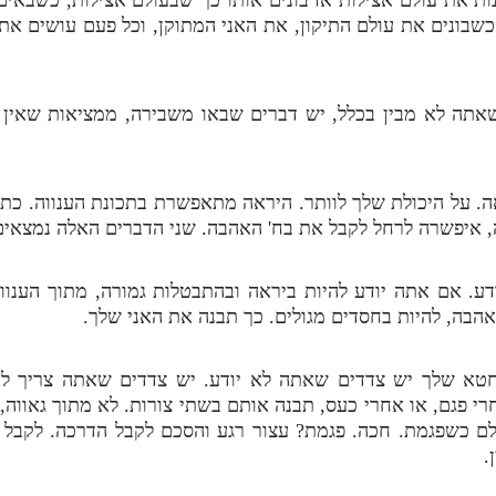
 כשבונים את עולם התיקון, את האני המתוקן, וכל פעם עושים את 
שאתה לא מבין בכלל, יש דברים שבאו משבירה, ממציאות שאין 
ה. על היכולת שלך לוותר. היראה מתאפשרת בתכונת הענווה. כתוב
שלה, איפשרה לרחל לקבל את בח' האהבה. שני הדברים האלה נמצאי
. אם אתה יודע להיות ביראה ובהתבטלות גמורה, מתוך הענווה
בה, להיות בחסדים מגולים. כך תבנה את האני שלך.
חטא שלך יש צדדים שאתה לא יודע. יש צדדים שאתה צריך לר
פגם, או אחרי כעס, תבנה אותם בשתי צורות. לא מתוך גאווה, כ
לם כשפגמת. חכה. פגמת? עצור רגע והסכם לקבל הדרכה. לקבל
.