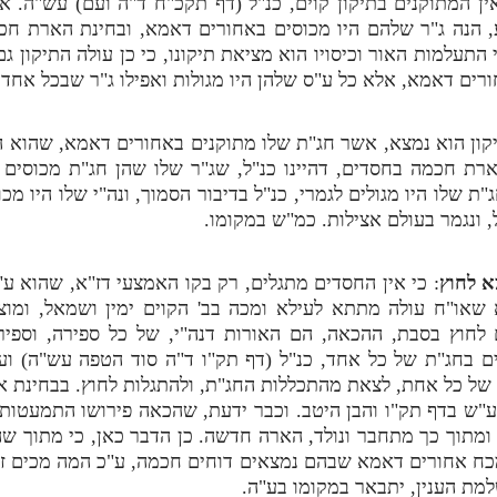
 המתוקנים בתיקון קוים, כנ"ל (דף תקכ"ח ד"ה ועם) עש"ה. 
 הנה ג"ר שלהם היו מכוסים באחורים דאמא, ובחינת הארת חכ
י התעלמות האור וכיסויו הוא מציאת תיקונו, כי כן עולה התיקון 
רים דאמא, אלא כל ע"ס שלהן היו מגולות ואפילו ג"ר שבכל אחד,
יקון הוא נמצא, אשר חג"ת שלו מתוקנים באחורים דאמא, שהוא 
רת חכמה בחסדים, דהיינו כנ"ל, שג"ר שלו שהן חג"ת מכוסים 
ת שלו היו מגולים לגמרי, כנ"ל בדיבור הסמוך, ונה"י שלו היו מכוס
 ונגמר בעולם אצילות. כמ"ש במקומו.
א לחוץ
: כי אין החסדים מתגלים, רק בקו האמצעי דז"א, שהוא ע"
שאו"ח עולה מתתא לעילא ומכה בב' הקוים ימין ושמאל, ומוצ
ם לחוץ בסבת, ההכאה, הם האורות דנה"י, של כל ספירה, וספי
ים בחג"ת של כל אחד, כנ"ל (דף תק"ו ד"ה סוד הטפה עש"ה) ו
י של כל אחת, לצאת מהתכללות החג"ת, ולהתגלות לחוץ. בבחינת
ע"ש בדף תק"ו והבן היטב. וכבר ידעת, שהכאה פירושו התמעטות,
 ומתוך כך מתחבר ונולד, הארה חדשה. כן הדבר כאן, כי מתוך 
כח אחורים דאמא שבהם נמצאים דוחים חכמה, ע"כ המה מכים זה 
מת הענין, יתבאר במקומו בע"ה.