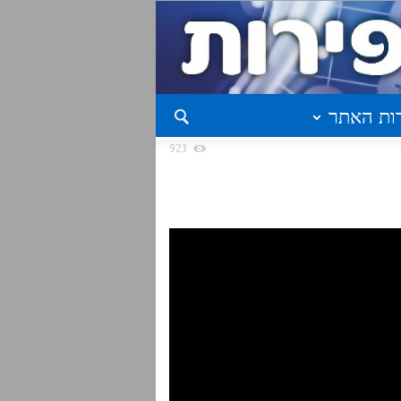
ות האתר
923