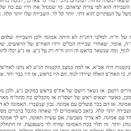
שיצאו למעלה מחזה. לעומתם מלכי תנהי"מ יצאו כך, למטה מחזה,
השבירה הוא לפי צורת יציאתם. מי שמנהל את חייו עם כח של
ל על הנפתרים 'הוא דתי. יותר קל לו'. השבירה שלו יותר קלה. 
כח של ח"ח. למלכי דחג"ת לא היתה אמונה ולכן השבירה שלהם
ח, אומר, שאחרי שבירת הכלים ירדו האח"פ של הראשים, של 
לגוף, ומה שנשאר בראש זה זיווג ח"ח רק על ג"ע. אז ג"ע יכלו ל
בקטנות היה אב"א, אז למה במצב הקטנות הג"ע לא נתנו לאח"פ?
, כי האח"פ האלה שירדו לגוף, הם היו בראש, אז היו כבר יחד. א
אירים רושם. אז נשאר רושם של אח"פ בראש במקום ג"ע, ולכן מ
מכן, כאשר יוצאים ראש של ישסו"ת אז מקבלים כח מהח"ח מאח"פ
מונה. אז הם כבר פועלים עם אמונה. נכון שנשברו. האמונה לא 
שבירה יותר קלה. כואב כשאומרים לך שאתה מוגבל בדברים מסו
דד עם אמונה. לא צריך מעכשיו, אם עשית תאונה, ויש לך אמונה
והג יותר. זה תלוי בכח האמונה שהיה לך כשנפגעת. זה התחלק 
ות את עולם אצילות אז בונים אותו כך שבעולם אצילות, כשבאי