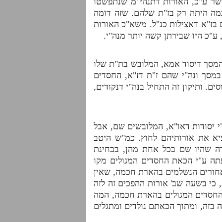
אשר ע"כ, האורות דתנהי"מ שנתפשטו
מה היתה רק בז"ת שלהם. שזה דומה
גם בז"א דאצילות כנ"ל. משא"כ האורות
 ע"כ היו שבירתן קשה יותר מנה"י.
המסך דיסוד אמא, המלובש בת"ת שלו
במסך ונה"י שהם ז"ת דז"א, החסדים
ים. ותיקון זה התחיל בנה"י דנקודים,
י יסודות דאו"א, המלובשים שם, אבל
יא את אורותיהם לחוץ. כמ"ש היטב
רה שהיו שם בכל אחת מהן, בבחינת
עתה ע"י הכאת החסדים המגולים מקו
 אחורים הנשלמים בהארת חכמה, שאין
 כי בשעה שב' אורות ההפכים זה לזה
שהחסדים המגולים בהארת חכמה, המה
בזה, ומתוך הכאתם נולדים ומתגלים