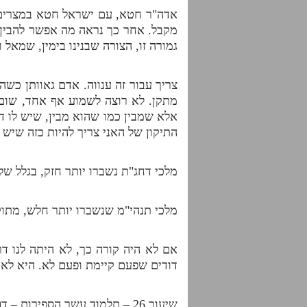
אדה"ר חטא, עם ישראל חטא במצרים. 
מקבל. אחר כך נראה מה אפשר להבין. 
גמורה זו, הצורה שבנינו בימין, שמאל 
צריך עבור זה ענווה. אדם גאוותן כשה
מתקן. לא רוצה לשמוע אף אחד, שום ת
אלא שמבין כמו שהוא מבין, שיש לו ד
התיקון של האני צריך להיות כזה שיש 
מלכי דחג"ת נשברו יותר חזק, בגלל ש
מלכי תנהי"מ שנשברו יותר חלש, מתוק
אם לא היה קורה כך, לא היתה לנו ד
דודים שפעם קיימת ופעם לא. היא לא 
שיעור 26 – תלמוד עשר הספירות – דף היומי – חלק ז'