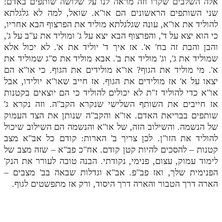
אלה השלבים שקרו וזה מראה לנו על שלושה שותפים באדם:
שני השותפים הראשונים הם או"א. שואל, למה לא גלגלתא
להוליד את או"א, עונה שגלגלתא מוליד את הפרצוף הבא אחריו,
כי הוא יצא על ד', והפרצוף הבא יצא על ג' ומוליד את ע"ב על ג',
והבן והבת זה בח' א'. אז איך ד' יוליד את א'. לא יכול אלא
שמוליד את ג', וג' מוליד את ב'. אבא מוליד את ס"ג שמוליד את
א'. מי מוליד את הגוף? או"א מולידים את הגוף. כי או"א הם
יצאו על א' אז מולידים את הגוף. אז חייב שאו"א יולידו, אבל
או"א כדי להוליד ז"ת לא יכולים להוליד כי הם יוצאים בקטנות
אז חייבים את השותף השלישי שנקרא הקב"ה. וזה נקרא ג'
שותפים בבריאת האדם. או"א והקב"ה שנותן את הצד העמוק
של הנשמה. והשילוב הזה, של או"א והנשמה הם השילוב שיכול
להוליד את הזו"ן. לכן צריך ב' הארות: קודם כל אב"א מצב
קטנות – להסכים להיות קטן קודם. אח"כ פב"א – שזה מצב של
לימוד עמוק, עצום, פנימי, נקודתי. הבנה טובה לעורר את הנק'
הפנימית שלך, ואז פב"פ. אב"א וגדלות שבאה בב' מצבים –
הארה דרך הטבור והארה דרך היסוד, ורק אז מתפשטים לגוף.