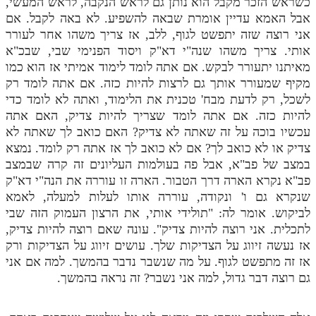
כשראש הזכר מקבל הוא נותן גם לראש הנקבה, לראש המעשי,
אבל האמא עדיין אומרת שבאה להשפיע. לא באה לקבל. אם
אני רוצה שזה יתפשט לגוף, ללב, אז צריך משהו אחר לעורר
אותי. צריך משהו שנה"י דא"ק ויסוד הפנימי שבי, שבכ"א
מאיתנו יתעורר לבקש. אם אתה לומד לימוד אמיתי אז הוא כמו
מקיף שמעורר אותך גם לרצות להיות כזה. אם אתה לומד רק
לשכל, רק לדעת מבח' טכנית את הלימוד, ואתה לא לומד כדי
להיות כזה. אם אתה לומד שצריך להיות צדיק, האם אתה
עכשיו בוכה על זה שאתה לא צדיק? האם כואב לך שאתה לא
צדיק או לא כואב לך? אם לא כואב לך אז אתה רק לומד. נמצא
במצב של פב"א, אבל פה בעולמות העליונים זה קרה שבמצב
פב"א נקרא הארה דרך הטבור. הארה זו עוררה את הנה"י דא"ק
שנקרא גם ו' ונקודה, עוררה אותו לעלות למעלה, לאמא
לביקוש. אומר לה: "תולידי אותי, את הרצון העמוק הזה שבי
לתכלית. אני רוצה להיות צדיק". עונה שאם רוצה להיות צדיק,
אז נעשה זיווג על הצדיקות שלך. עושים זיווג על הצדיקות ורק
אז זה מתפשט לגוף. על מה שנשבר נדבר בהמשך. למה אם אני
גם רוצה דבר גדול, למה אני נשבר? זה נראה בהמשך.