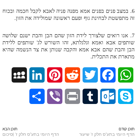
6. במצב פנים בפנים אמא מפנה פניה לאבא לקבל חכמה ובכוח
זה מתפשטת לבחינת גוף ופעם ראשונה שמולידה את הזון.
7. אנו רואים שלצורך לידת הזון שהם הבן והבת ישנם שלושה
שותפים אבא ואמא וגלגלתא, זהו השורש לג' שותפים ללידת
הבן והבת שהם אבא אמא והקבה שנותן את צד הנשמה שהיא
מתארת את התכלית.
M
L
P
R
T
F
W
y
i
i
e
w
a
h
S
V
P
T
O
S
S
n
n
d
i
c
a
h
i
r
u
u
k
p
k
t
d
t
e
t
a
b
i
m
t
y
תוכן קודם
תוכן הבא
הדף היומי בתע"ס חלק ז' שיעור
הדף היומי בתע"ס חלק ז' |סיכום
a
e
e
i
t
b
s