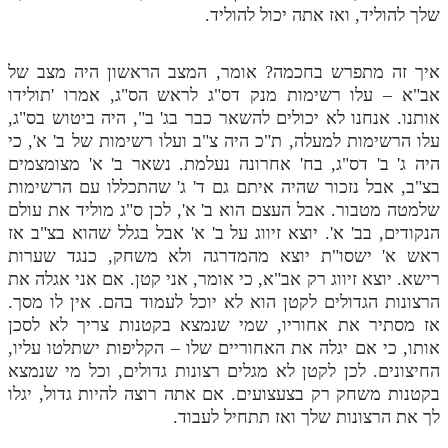
שלך להוליד, ואז אתה יכול להוליד.
איך זה מתפרש בחכמה? אומר, המצב הראשון היה מצב של
אב"א – עלו רשימות מנק דס"ג לראש הס"ג, אמרו 'תולידו
אותנו. אנחנו לא יכולים להשאר כבר בג' ב", היה ביטוש בס"ג,
עלו הרשימות למעלה, ת"כ היה צ"ב ועלו רשימות של ב' א', כי
היה ג' ב' דס"ג, בח' אחרונה נעלמת. נשאר ב' א' מצומצמים
בצ"ב, אבל נזכור שהיה איתם גם ד' ג' שהתכללו עם הרשימות
שלמטה מטבור. אבל העצם הוא ב' א', לכן ס"ג מוליד את עולם
הנקודים, בב' א'. יוצא זיווג על ב' א' אבל בגלל שהוא בצ"ב אז
ראש א' ישסו"ת יוצא מהמדרגה ולא משחק, כנגד שערות
רישא. יוצא זיווג רק אב"א, כי אומר, אני קטן. אם אני אגלה את
הרצונות הגדולים לקטן הוא לא יוכל לעמוד בהם. אין לו מסך.
אז מסתיר את אחוריו, שמי שנמצא בקטנות צריך לא לסכן
אותו, כי אם יגלה את האחוריים שלו – הקליפות ישתלטו עליו,
החיצונים. לכן לקטן לא מגלים רצונות גדולים, וכל מי שנמצא
בקטנות משחק רק בצעצועים. אם אתה רוצה להיות גדול, יגלו
לך את הרצונות שלך ואז תתחיל לעבוד.