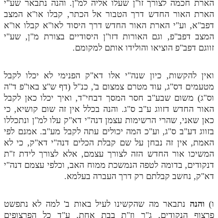
הארת חכמה לצורך זו"ן שעלו אליה למ"ן. והנה נתבאר שע"י
לאתר ספר הרב
הארת האור החדש דרך הטבור אל הכתר, קבלו או"א המצב
דף היומי בזוהר הקדוש
דפב"א, וע"י הארת האור החדש דרך היסוד לאו"א קבלו או"א
המצב דפב"פ, וגם האורות דזו"ן היסודיים בצורת מ"ן, שע"י
זווגם דפב"פ הוציאו והולידו אותם למקומם.
ואין להקשות, כיון שנה"י אלו דא"ק הפנימי לא יכלו לקבל
מטעמים דס"ג, עוד מטרם צמצום ב', כנ"ל (דף ש"צ באו"פ ד"ה
וס"ג) משום שבע"ב חסר המסך דבחי"ד, ואיך יכלו כאן לקבל
האור החדש דזווג ע"ב ס"ג. והנה בכלל אין זה שום קושיא, כי
כאן שאני, שהרי הרשימות עצמן דנה"י דא"ק עלו למ"ן ונתכללו
בזווג דע"ב ס"ג, וע"כ המה יכולים עתה לקבל מע"ב. אמנם לפי
האמת, אין זה נבחן על שם קבלת הכלים דנה"י דא"ק, כי לא
המשיכו אור החדש הזה לצורך עצמם, אלא לצורך לידת ז"ת
דנקודים, בדומה לטפה הנמשכת ממוח האב, וכלפי עצמם דנה"י
דא"ק, נחשב קבלתם רק דרך העברה בעלמא.
ו)
והנה
נתבאר מה שהקשינו לעיל באות ב' למה לא נתפשט
פרצוף הנקודים, ג"ר וז"ת בבת אחת, ע"ד כל הפרצופים