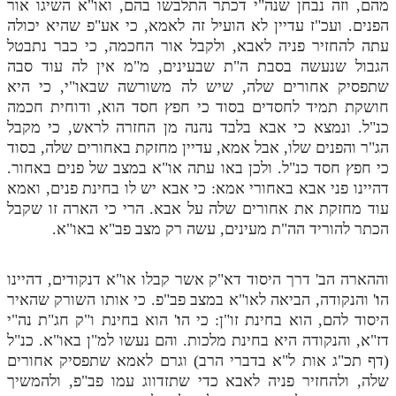
מהם, וזה נבחן שנה"י דכתר התלבשו בהם, ואו"א השיגו אור
הפנים. ועכ"ז עדיין לא הועיל זה לאמא, כי אע"פ שהיא יכולה
תלמוד עשר הספירות חלק יא
עתה להחזיר פניה לאבא, ולקבל אור החכמה, כי כבר נתבטל
תלמוד עשר הספירות חלק יב
הגבול שנעשה בסבת ה"ת שבעינים, מ"מ אין לה עוד סבה
שתפסיק אחורים שלה, שיש לה משורשה שבאו"י, כי היא
תלמוד עשר הספירות חלק יג
חושקת תמיד לחסדים בסוד כי חפץ חסד הוא, ודוחית חכמה
כנ"ל. ונמצא כי אבא בלבד נהנה מן החזרה לראש, כי מקבל
תלמוד עשר הספירות חלק יד
הג"ר והפנים שלו, אבל אמא, עדיין מחזקת באחורים שלה, בסוד
תלמוד עשר הספירות חלק טו
כי חפץ חסד כנ"ל. ולכן באו עתה או"א במצב של פנים באחור.
דהיינו פני אבא באחורי אמא: כי אבא יש לו בחינת פנים, ואמא
תלמוד עשר הספירות חלק טז
עוד מחזקת את אחורים שלה על אבא. הרי כי הארה זו שקבל
בית שער הכוונות
הכתר להוריד הה"ת מעינים, עשה רק מצב פב"א באו"א.
אודות האתר
וההארה הב' דרך היסוד דא"ק אשר קבלו או"א דנקודים, דהיינו
ה
ו
'
והנקודה, הביאה לאו"א במצב פב"פ. כי אותו השורק שהאיר
אודות האתר
היסוד להם, הוא בחינת זו"ן: כי ה
ו
'
הוא בחינת ו"ק חג"ת נה"י
בעל הסולם
דז"א, והנקודה היא בחינת מלכות. והם נעשו למ"ן באו"א. כנ"ל
(דף תכ"ג אות ל"א בדברי הרב) וגרם לאמא שתפסיק אחורים
אתר הבית
שלה, ולהחזיר פניה לאבא כדי שתזדווג עמו פב"פ, ולהמשיך