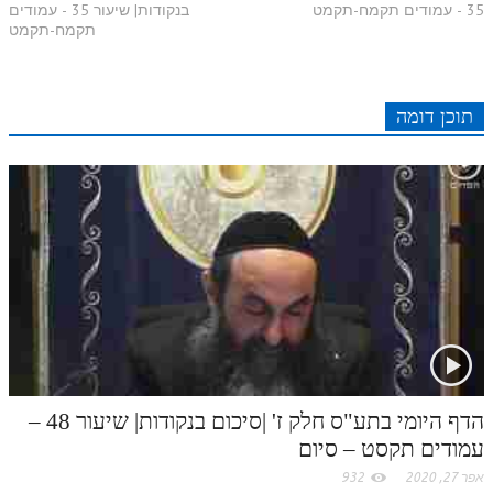
35 - עמודים תקמח-תקמט
בנקודות| שיעור 35 - עמודים
r
e
n
b
l
p
תקמח-תקמט
c
d
r
t
e
o
A
e
r
t
l
o
e
e
I
e
r
o
p
תוכן דומה
r
o
n
s
k
p
k
t
.
c
o
m
הדף היומי בתע"ס חלק ז' |סיכום בנקודות| שיעור 48 –
עמודים תקסט – סיום
אפר 27, 2020
932