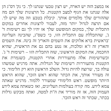
אז במצב הזה יש הארה, יש רצון טבעי שנתנו לך. כי נק' דס"ג הן
אלה שנתנו את הגוף למצב הקטנות. כל הרצונות שלך הם מה
שההורים שלך מלמדים אותך. קיבלת בטבע וזה מה שיש לך.
אם תרצה לגדול יותר מזה, לעבור לרצונות אחרים במקום
התכלית שלך, במקום המופשט שלך אז יהיו לך גם רשימות ד'
ג', שהתכללת עם התכלית הזו, כי כשס"ג, שהבינה העליונה
'בראשית ברא אלוקים את השמים והארץ' זה בינה. את השמים
והארץ זה ז"א ומלכות, אז נטע בהם גם את הראשית, שהיא
החכמה, את המקום הראשוני, שזה התכלית הזו – רשימות ד' ג'.
וכשרשימות אלה מתעוררות אחרי הקטנות, כשגמרת את
הקטנות מתעוררות רשימות של הגדלות. אתה מרגיש שמשהו
עולה בך, שרוצה להיות גדול. השלב הראשון הוא רק הלימוד. כי
זה מעורר אותך, את הכתר שהוא ראש הזכר, שהוא הראש
היותר מופשט. ראש הלימודי שמעורר ללמוד. מרגיש שאתה
צמא לידע. מה קורה בעולמות העליונים, ואז כשאתה צמא לידע
העמוק הזה, אז זה מוריד את ה"ת למטה, ואתה מבקש גדלות
בכתר, שכתר זה ראש הזכר.