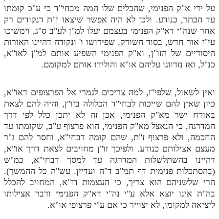
על ידי א"ק הפנימי, שהכלים שלו המה מבחי"ד כי ע"כ קומתו
עד הכתר, כנודע. ולכן לא היה אפשר שיצאו ז"ת דנקודים רק
אחר שנה"י דא"ק הפנימי בעצמם יעלו למ"ן לע"ב ס"ג, וימשיכו
עי"ז אור חדש, בסוד השורק, שפירושו
ו
' ונקודה דהיינו האורות
היסודיים של הזו"ן, וא"ק הפנימי השפיע אותם למ"ן לאו"א,
כנ"ל, ואז נזדווגו עליהם או"א והולידו אותם למקומם.
ואין לשאול, שלפי"ז, למה צריכים לגמרי אל הפרצופים דאו"א,
כיון שאין להם שייכות לבחי"ד הכלולה בזו"ן, והיה להם לצאת
באורח ישר מא"ק הפנימי, אכן זה לא יתכן כלל לפי דרך
המדרגה, כי הנאצל מא"ק הפנימי, הוא פרצוף ע"ב, שקומתו עד
החכמה, ולא פרצוף ז"ת, שהם קומה דבחי"א, וחסר להם ג"ר
מעצם אצילותם כנודע. ולפיכך זו"ן מחויבים לצאת דרך או"א,
דהיינו בהשתלשלות המדרגה עד למסך דבחי"א, כמ"ש
(בהסתכלות פנימית דף תמ"ב ד"ה ועדיין. עש"ה כל ההמשך).
הרי שלשניהם הוא צריך, כי העצמות דז"א, המחויב להכלל
בה"ת אינו יוצא אלא ע"י נה"י דא"ק הפנימי ודבר אצילותו
ליציאה למקומו, לא יצוייר כי אם ע"י פרצופי או"א.