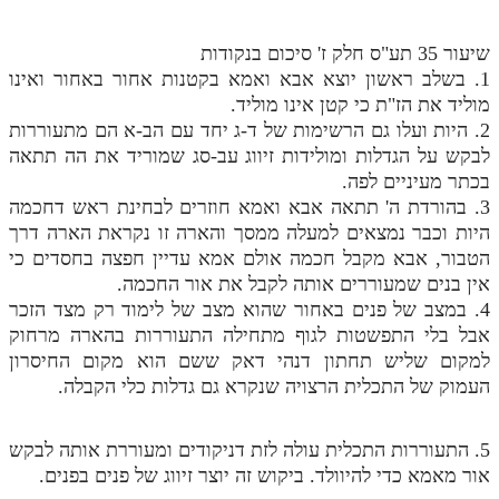
שיעור 35 תע"ס חלק ז' סיכום בנקודות
1. בשלב ראשון יוצא אבא ואמא בקטנות אחור באחור ואינו
מוליד את הז"ת כי קטן אינו מוליד.
2. היות ועלו גם הרשימות של ד-ג יחד עם הב-א הם מתעוררות
לבקש על הגדלות ומולידות זיווג עב-סג שמוריד את הה תתאה
בכתר מעיניים לפה.
3. בהורדת ה' תתאה אבא ואמא חוזרים לבחינת ראש דחכמה
היות וכבר נמצאים למעלה ממסך והארה זו נקראת הארה דרך
הטבור, אבא מקבל חכמה אולם אמא עדיין חפצה בחסדים כי
אין בנים שמעוררים אותה לקבל את אור החכמה.
4. במצב של פנים באחור שהוא מצב של לימוד רק מצד הזכר
אבל בלי התפשטות לגוף מתחילה התעוררות בהארה מרחוק
למקום שליש תחתון דנהי דאק ששם הוא מקום החיסרון
העמוק של התכלית הרצויה שנקרא גם גדלות כלי הקבלה.
5. התעוררות התכלית עולה לזת דניקודים ומעוררת אותה לבקש
אור מאמא כדי להיוולד. ביקוש זה יוצר זיווג של פנים בפנים.