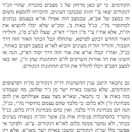
הקודמים. כי יש כאן מרחק של ג' מצבים בהכרח. שהרי הג"ר
דנקודים יצאו ע"י הזווג שבנקבי העינים, והוכרחו להמצא משום
זה במצב של אב"א, שבמצב הזה אפילו או"א בעצמם נבחנים
למחוסרי נה"י, כנ"ל באות ב', ומכ"ש שלא יכלו להוציא את
הז"ת, אלא אח"ז ע"י מ"ן דנה"י דא"ק, שעלו לע"ב ס"ג, והולידו
האור החדש דבקע לפרסא, שתחלה קבל הכתר האור הזה דרך
הטבור, והוריד הה"ת מעינים והביא לאו"א במצב דפנים באחור,
כנ"ל, ואח"ז קבלו או"א את אור הזה דרך יסוד דא"ק, הנה אז
השיגו את הז' אורות השייכים לז"ס תחתונות שהן זו"ן, ואז באו
למצב דפב"פ ויכלו להוליד את הז"ס תחתונות דנקודים.
גם נתבאר היטב ענין ההשתנות דז"ת דנקודים מז"ת דפרצופים
הקודמים, שלא נמשכו בארח ישר מן ג"ר שלהם, מה שעמדנו
בזה באות א'. כי נתבאר, שאו"א מצד עצם אצילותם אין להם
מבחינת זו"ן ולא כלום: כי מלבד שהם עצמם מחוסרי נה"י, כנ"ל,
הנה הם מבחינת ה"ר בלבד, ואין בהם מבחינת ה"ת כלום, כנ"ל
(תמ"ד בהסתכלות פנימית אות ט') אשר הה"ת נשארה בעינים
בכתר, ולא נמשך ממנה כלום לאו"א דנקודים. ע"ש. ולפיכך אי
אפשר כלל שז"ת דנקודים ימשכו בארח ישר מאו"א, אלא רק