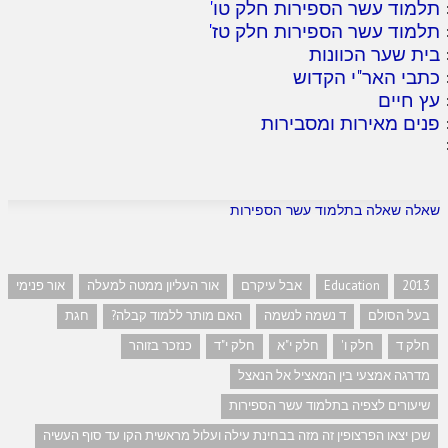
תלמוד עשר הספירות חלק טו
'
תלמוד עשר הספירות חלק טז
'
בית שער הכוונות
כתבי האר"י הקדוש
עץ חיים
פנים מאירות ומסבירות
שאלה שאלה בתלמוד עשר הספירות
2013
Education
אבל עיקרם
אור העליון ממטה למעלה
אור פנימי
בעל הסולם
ד נשמה לנשמה
האם מותר ללמוד קבלה?
חגת
חלק ד
חלק ו'
חלק י"א
חלק י"ד
כנזכר בזוהר
מדרגה אמצעי בין המאציל אל הנאצל
שיעורים לצפיה בתלמוד עשר הספירות
שכן יצאו הפרצופין זה מזה בבחינת עילה ועלול מראשית הקו עד סוף העשיה