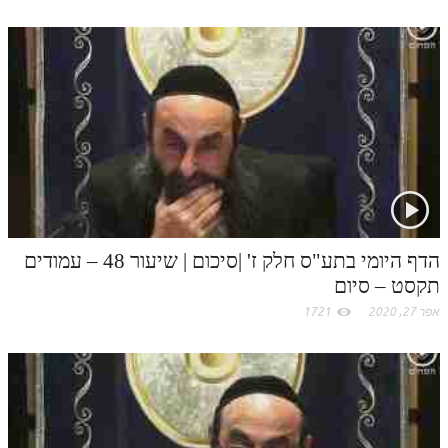
הדף היומי בתע"ס חלק ז' |סיכום | שיעור 48 – עמודים
תקסט – סיום
אפר 27, 2020
1721