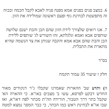
מנוע חיפוש בספרים
6. במצב פנים בפנים אמא מפנה פניה לאבא לקבל חכמה ובכוח
זה מתפשטת לבחינת גוף ופעם ראשונה שמולידה את הזון.
תלמוד עשר הספירות בעיון
תלמוד עשר הספירות חלק א
7. אנו רואים שלצורך לידת הזון שהם הבן והבת ישנם שלושה
שותפים אבא ואמא וגלגלתא, זהו השורש לג' שותפים ללידת
תע"ס חלק ב' עיון
הבן והבת שהם אבא אמא והקבה שנותן את צד הנשמה שהיא
תע"ס חלק ג' עיון
מתארת את התכלית.
תלמוד עשר הספירות חלק ד
בס"ד
תלמוד עשר הספירות חלק ה
תלמוד עשר הספירות חלק ו
חלק ז שיעור 35 עמוד תקמח
תלמוד עשר הספירות חלק ז
ה
) ותדע
שב' ההארות שאמרנו שקבלו ג"ר דנקודים מאור
תלמוד עשר הספירות חלק ח
החדש דבקע לפרסא, עשו ב' מצבים באו"א. כי ההארה הא'
שקבל כתר דרך הטבור, הורידה הה"ת מכתר לפה דאו"א, ואז
תלמוד עשר הספירות חלק ט
שבו או"א לבחינת ראש כמו הכתר, כי כבר המסך נמצא למטה
תלמוד עשר הספירות חלק י