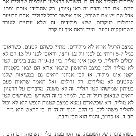
צריכים להוליד את הז"ת. השורש הראשון בעולמות שהולידו את
הז"ת, את הבן והבת זה כאן (ציור), רק שהולידו אותם ומתו.
אבל שם יש את השורש, איך אפשר בכלל להוליד. אחת הבעיות
הגדולות בעקרות, שלא מולידים, זה שלא יודעים לעורר
השתוקקות נכונה. מייד נראה איך זה קרה.
במצב הרגיל או"א לא מולידים. מתי? כשהם קטנים. כשראובן
בגיל 5-7 ורותי גם לפני גיל 12 וחצי, וראובן לפני גיל 13 הם לא
יכולים להוליד, כי קטן אינו מוליד. בין 9-13 זה מצב ביניים. קטן
לא מוליד ולכן במצב הראשון שיצאו או"א הם יצאו בקטנות.
וקטן אינו מוליד. אז לכן אנחנו רואים גם במציאות שלנו
שקטנים לא מולידים. רק גדולים. ואל תאמר שראית פעם
בעיתון שמישהו קטן הוליד. זה לא משנה. מדברים על הרעיון.
רואים שבאופן רגיל זה כך, ולמה? כי זה השורש. בשורשים קטן
לא מוליד, ז"א שכשאדם נמצא במצב קטנות הנפש הוא לא יכול
להוליד משהו ללב, כי הלב, הגוף זה הז"ת. כי הראש הוא ג"ר –
חב"ד, או כח"ב, והגוף הוא הבן והבת.
כשהרצונות של השפעה, עד הסרעפת, כלי הנשימה, הם הזכר,