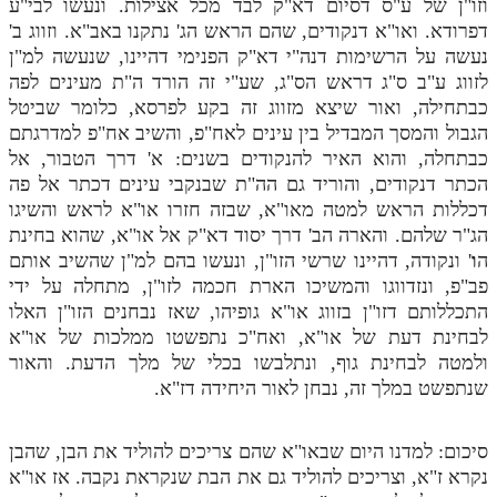
וזו"ן של ע"ס דסיום דא"ק לבד מכל אצילות. ונעשו לבי"ע
דפרודא. ואו"א דנקודים, שהם הראש הג' נתקנו באב"א. וזווג ב'
נעשה על הרשימות דנה"י דא"ק הפנימי דהיינו, שנעשה למ"ן
לזווג ע"ב ס"ג דראש הס"ג, שע"י זה הורד ה"ת מעינים לפה
כבתחילה, ואור שיצא מזווג זה בקע לפרסא, כלומר שביטל
הגבול והמסך המבדיל בין עינים לאח"פ, והשיב אח"פ למדרגתם
כבתחלה, והוא האיר להנקודים בשנים: א' דרך הטבור, אל
הכתר דנקודים, והוריד גם הה"ת שבנקבי עינים דכתר אל פה
דכללות הראש למטה מאו"א, שבזה חזרו או"א לראש והשיגו
הג"ר שלהם. והארה הב' דרך יסוד דא"ק אל או"א, שהוא בחינת
ה
ו
' ונקודה, דהיינו שרשי הזו"ן, ונעשו בהם למ"ן שהשיב אותם
פב"פ, ונזדווגו והמשיכו הארת חכמה לזו"ן, מתחלה על ידי
התכללותם דזו"ן בזווג או"א גופיהו, שאז נבחנים הזו"ן האלו
לבחינת דעת של או"א, ואח"כ נתפשטו ממלכות של או"א
ולמטה לבחינת גוף, ונתלבשו בכלי של מלך הדעת. והאור
שנתפשט במלך זה, נבחן לאור היחידה דז"א.
סיכום: למדנו היום שבאו"א שהם צריכים להוליד את הבן, שהבן
נקרא ז"א, וצריכים להוליד גם את הבת שנקראת נקבה. אז או"א