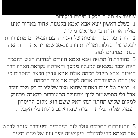
חלק י
חלק יא
שיעור 35 תע"ס חלק ז' סיכום בנקודות
1. בשלב ראשון יוצא אבא ואמא בקטנות אחור באחור ואינו
חלק יב
מוליד את הז"ת כי קטן אינו מוליד.
חלק יג
2. היות ועלו גם הרשימות של ד-ג יחד עם הב-א הם מתעוררות
לבקש על הגדלות ומולידות זיווג עב-סג שמוריד את הה תתאה
חלק יד
בכתר מעיניים לפה.
3. בהורדת ה' תתאה אבא ואמא חוזרים לבחינת ראש דחכמה
חלק טו
היות וכבר נמצאים למעלה ממסך והארה זו נקראת הארה דרך
חלק ט"ז
הטבור, אבא מקבל חכמה אולם אמא עדיין חפצה בחסדים כי
אין בנים שמעוררים אותה לקבל את אור החכמה.
בית שער הכוונות
4. במצב של פנים באחור שהוא מצב של לימוד רק מצד הזכר
אבל בלי התפשטות לגוף מתחילה התעוררות בהארה מרחוק
שידור חי
למקום שליש תחתון דנהי דאק ששם הוא מקום החיסרון
העמוק של התכלית הרצויה שנקרא גם גדלות כלי הקבלה.
הזמן סט תע"ס
הזמן סט תלמוד עשר הספירות
5. התעוררות התכלית עולה לזת דניקודים ומעוררת אותה לבקש
אור מאמא כדי להיוולד. ביקוש זה יוצר זיווג של פנים בפנים.
ספרים להורדה