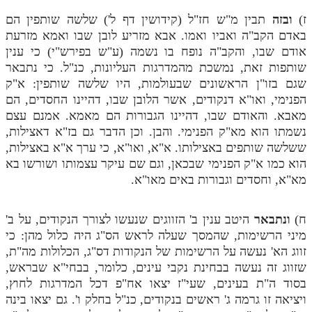
ז)
ובזה
תבין מ"ש חז"ל (קידושין דף ל') שלשה שותפין הם
באדם הקב"ה ואביו ואמו. אבא מזריע לובן שבו ואמא מזרעת
אודם שבו, והקב"ה נופח בו נשמה (ע"ש בפירש"י) כי ענין
שותפות זאת, נמשכת מהמדרגות העליונות, כנ"ל. כי נתבאר
שגם בזו"ן הראשונים שבעולמות, היו שלשה שותפין: א"ק
הפנימי, ואו"א דנקודים, אשר הלובן שבו, דהיינו החסדים, הם
מאבא. והאודם שבו, דהיינו הגבורות הם מאמא. אמנם עצם
נשמתו הוא מא"ק הפנימי. והבן. וכן הדבר גם בז"א דאצילות,
ששלשה שותפים באצילותו. א"א, ואו"א, כי ערך א"א באצילות,
הוא כמו א"ק הפנימי שבכאן, וגם שם עיקר עצמותו ושורשו בא
מא"א, וחסדים וגבורות באים מאו"א.
ח)
ונתבאר
היטב ענין ב' הזווגים שנעשו לצורך הנקודים, על ב'
מיני הרשימות, שהמסך שעלה לראש הס"ג היה כלול מהן: כי
זווג הא' נעשה על הרשימות של הנקודות דס"ג, הכלולות מה"ת,
שזווג זה נעשה בבחינת נקבי עינים, כלומר, בבחי"א שבראש,
בסוד ה"ת בעינים, שעי"ז יצאו אח"פ דכל המדרגות לחוץ,
ויציאה זו גרמה ג' ראשים בנקודים, כנ"ל בחלק ו'. גם יצאו בינה