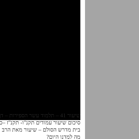
שיעור 41 – תלמוד עשר הספירות – דף היומי – חלק ז'
סיכום שיעור עמודים תקנ"ו- תקנ"ז –כ
בית מדרש הסולם – שיעור מאת הרב א
מה למדנו היום?