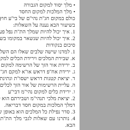
• מלך יסוד למקום הגבורה
• מלך המלכות למקום החסד
כולם במקום חג"ת נהי"ם של בי"ע חוץ
בשיעור הבא נענה על השאלות:
1. איך יכול להיות שמלך הת"ת נפל פעמיים?
2. איך יכול להיות שנשאר במקומו בשונה מכל המלכים?
סיכום בנקודות
1. למדנו שישה שלבים שאלו הם השלבים:
א. שבירת המלכים וירידת הכלים למקו
ב. ירידת אור הזך של הרשימה למקום 
ג. ירידת אח"פ דראש או"א למקם חג"ת
ד. יציאת קטנות דראש ישסו"ת ונתינ
ה. עליית הרשימות של אור הזך לכלים
ו. ירידת כלים למקום נהי"מ דבי"ע
2. יציאת מלכי תנהי"מ ושבירתם הוא 
דמלך המלכות במקום חסד דבריאה.
3. סדר נפילת כל המלכים הוא באופן שכל הזך מחברו, במקום עליון מחברו.
4. נותרנו עם שאלות לגבי מלך הת"ת
הבא.