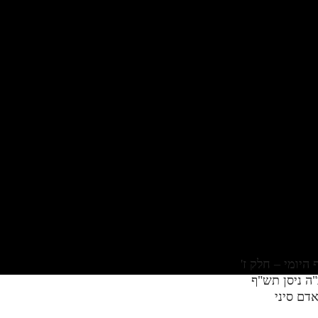
"ה ניסן תש"ף
דם סיני