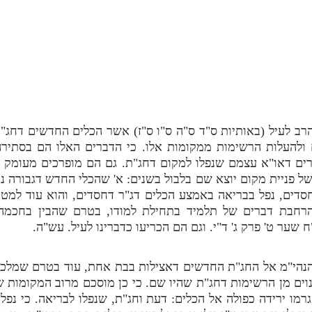
רב לעיל (באותיות ס"ד ס"ה ס"ו ס"ז) אשר הכלים החדשים דחג"
 ולהעלות הרשימות ממקומות אלו. כי הדברים האלו הם בסתירה
ם דאו"א עצמם שנפלו למקום דחג"ת. גם הם מופרכים מעומק ה
ל פניית מקום יוצא שם בלבול בשנים: א' שהכלי החדש דגבורה נ
חסדים, נפל בבריאה באמצע הכלים דג"ר דחסדים, והוא עוד למטה
רחבת דברים של תלמיד בתחילת למודו, בטרם שהבין בחכמה.
שער ט' פרק ג' ד"י. וגם הם הכריעו כדברינו לעיל. עש"ה.
הי"מ אל החג"ת החדשים דאצילות בבת אחת, עוד בטרם שמלכו נ
נוים מן הרשימות דחג"ת שהיו שם. כי כן מוסכם מרוב המקומות 
מו ירידה כפולה אל הכלים: דעת וחג"ת, שנפלו לבריאה. כי נפלו