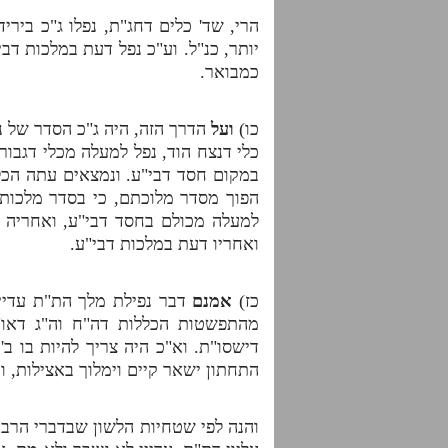
הרי, שד' כלים דחג"ת, נפלו ג"כ ביר
יותר, כנ"ל. וע"כ נפל דעת במלכות דבי
כמבואר.
כו)
ועל
הדרך הזה, היה ג"כ הסדר של נפ
כלי דנצח הוד, נפל למעלה מכלי דגבורה,
במקום חסד דבי"ע. ונמצאים עתה הכלי
הפוך מסדר מלוכתם, כי בסדר מלכותם 
למעלה מכולם בחסד דבי"ע, ואחריה יס
ואחריו דעת במלכות דבי"ע.
כז)
אמנם
דבר נפילת מלך הת"ת עדיין 
מהתפשטות הכללות דה"ח וה"ג דאו"א
דישסו"ת. וא"כ היה צריך להיות בו ב'
התחתון ישאר קיים וימלוך באצילות, 
והנה לפי שטחיות הלשון שבדברי הרב