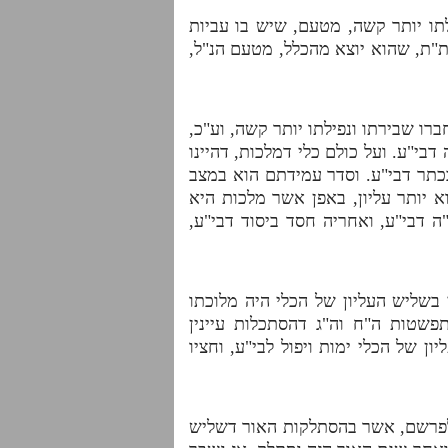
לתו יותר קשה, מטעם, שיש בו עביות
 דת"ת, שהוא יוצא מהכלל, מטעם הנ"ל,
רו שבירתו ונפילתו יותר קשה, וע"כ,
 דבי"ע. ועל כולם כלי דמלכות, דהיינו
בכתר דבי"ע. וסדר עמידתם הוא במצב
א יותר עליון, באפן אשר מלכות היא
ה דבי"ע, ואחריה חסד ביסוד דבי"ע,
י בשליש העליון של הכלי היה מלוכתו
פשטות ה"ח וה"ג דהסתכלות עיינין
ן של הכלי ימות ויפול לבי"ע, וחציו
ולפרשם, אשר בהסתלקות האור דשליש