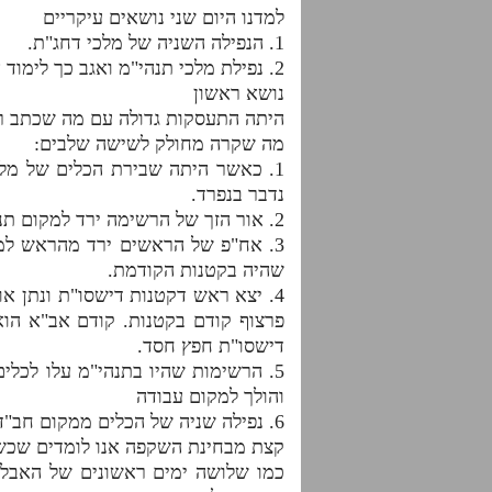
למדנו היום שני נושאים עיקריים
1. הנפילה השניה של מלכי דחג"ת.
2. נפילת מלכי תנהי"מ ואגב כך לימוד או תהיות לגבי מלך הת"ת
נושא ראשון
היתה התעסקות גדולה עם מה שכתב רח
מה שקרה מחולק לשישה שלבים:
1. כאשר היתה שבירת הכלים של מלכי
נדבר בנפרד.
2. אור הזך של הרשימה ירד למקום תנהי"מ דאצילות .
3. אח"פ של הראשים ירד מהראש למק
שהיה בקטנות הקודמת.
4. יצא ראש דקטנות דישסו"ת ונתן א
פרצוף קודם בקטנות. קודם אב"א הוא
דישסו"ת חפץ חסד.
5. הרשימות שהיו בתנהי"מ עלו לכל
והולך למקום עבודה
6. נפילה שניה של הכלים ממקום חב"ד למקום נהי"ם.- בעצם הכלים שהיו בדחג"ת יורדים עוד ירידה למקום הכי נמוך שיש.
קצת מבחינת השקפה אנו לומדים שכש
כמו שלושה ימים ראשונים של האבל.