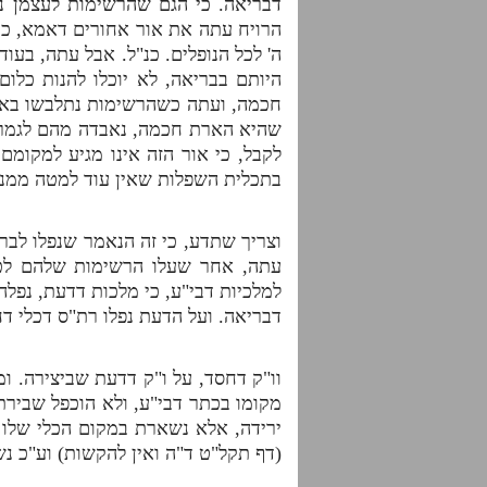
דבריאה. כי הגם שהרשימות לעצמן נת
הרויח עתה את אור אחורים דאמא, כנ"
ה' לכל הנופלים. כנ"ל. אבל עתה, בע
היותם בבריאה, לא יוכלו להנות כל
חכמה, ועתה כשהרשימות נתלבשו באח
שהיא הארת חכמה, נאבדה מהם לגמרי,
לקבל, כי אור הזה אינו מגיע למקומם
בתכלית השפלות שאין עוד למטה ממנה
וצריך שתדע, כי זה הנאמר שנפלו לברי
עתה, אחר שעלו הרשימות שלהם לכלי
למלכיות דבי"ע, כי מלכות דדעת, נפלה
דבריאה. ועל הדעת נפלו רת"ס דכלי דח
וו"ק דחסד, על ו"ק דדעת שביצירה. ו
מקומו בכתר דבי"ע, ולא הוכפל שבירתו
ירידה, אלא נשארת במקום הכלי שלו 
(דף תקל"ט ד"ה ואין להקשות) וע"כ נ