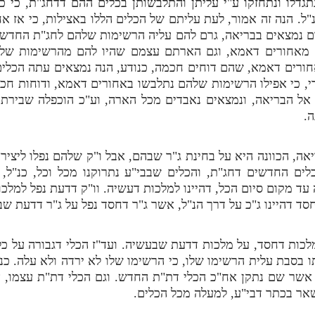
גדלו ונתחזקו ע"י עליתן והתלבשותן בכלים ההם דדחג"ת, כי כ
ל. הנה זה אמור, לעת עליתם של הכלים הללו באצילות, כי אז 
ודם נמצאים בבריאה, גרם להם עליה הרשימות שלהם לחג"ת החדשים,
ום מאחורים דאמא, וגם הארתם עצמם שהיו להם מהרשימות שלה
ורים דאמא, שהם דוחים חכמה, כנודע, הנה נמצאים עתה הכלים
 כי אפילו הרשימות שלהם נתלבשו באחורים דאמא, ודוחות חכמ
 אל הבריאה, ונמצאים נאבדים מכל הארה, וע"כ הוכפלה שבירתם, 
.
אה, הכוונה היא על בחינת ג"ר שבהם, אבל ו"ק שלהם נפלו ליציר
ם החדשים דחג"ת, והכלים שבבי"ע נתרוקנו מכל וכל, כנ"ל, 
 עד מקום סיום הכל, דהיינו למלכות דעשיה. וו"ק דדעת נפל למלכו
סד דהיינו ג"כ על דרך הנ"ל, אשר ג"ר דחסד נפל על ג"ר דדעת שב
מלכות דחסד, על מלכות דדעת שבעשיה. ועד"ז הכלי דגבורה על כ
 בסבת עלית הרשימו שלו, כי הרשימו שלו לא ירדה ולא עלה. כנ"
אשר שם נתקן אח"כ הכלי דת"ת החדש. וגם הכלי דת"ת עצמו, אי
שאר בכתר דבי"ע, למעלה מכל הכלים.