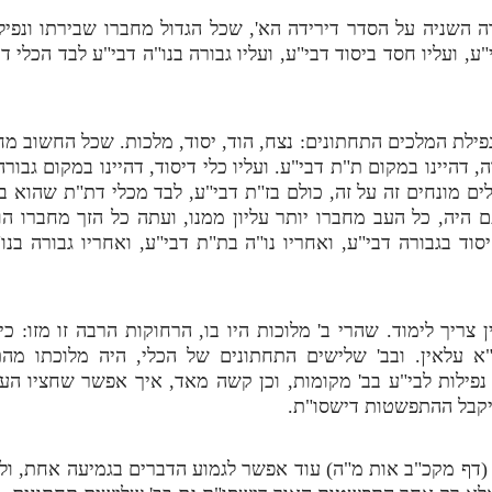
ידה השניה על הסדר דירידה הא', שכל הגדול מחברו שבירתו ונפי
"ע, ועליו חסד ביסוד דבי"ע, ועליו גבורה בנו"ה דבי"ע לבד הכלי
ילת המלכים התחתונים: נצח, הוד, יסוד, מלכות. שכל החשוב מחב
 דהיינו במקום ת"ת דבי"ע. ועליו כלי דיסוד, דהיינו במקום גבורה
ם מונחים זה על זה, כולם בז"ת דבי"ע, לבד מכלי דת"ת שהוא 
היה, כל העב מחברו יותר עליון ממנו, ועתה כל הזך מחברו הו
וד בגבורה דבי"ע, ואחריו נו"ה בת"ת דבי"ע, ואחריו גבורה בנו"
צריך לימוד. שהרי ב' מלוכות היו בו, הרחוקות הרבה זו מזו: כ
 עלאין. ובב' שלישים התחתונים של הכלי, היה מלוכתו מהת
 נפילות לבי"ע בב' מקומות, וכן קשה מאד, איך אפשר שחציו העליו
ויקבל ההתפשטות דישסו"ת.
 (דף מקכ"ב אות מ"ה) עוד אפשר לגמוע הדברים בגמיעה אחת, 