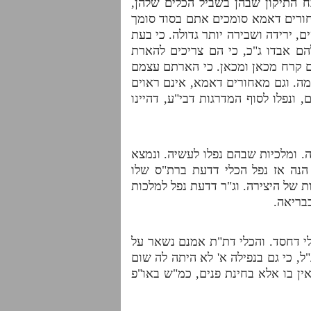
ח התיקון שבהן בשביל הכלים שלהן,
אחורים דאמא סומכים אתם בסוד סומך
 ירידה ושבירה יותר גדולה. כי בעת
ם אבדו ג"כ, כי הם צריכים להארת
 קרח מכאן ומכאן. כי הארתם עצמם
ה. וגם מאחורים דאמא, אינם ראוים
ונפלו לסוף המדרגות דבי"ע, דהיינו
ה. ומלכיות שבהם נפלו לעשיה. ונמצא
הנה אז נפל הכלי דדעת ברת"ס שלו
ת של היצירה. וג"ר דדעת נפל למלכות
בריאה.
לי דחסד. והכלי דת"ת אמנם נשאר על
ל, כי גם בנפילה א' לא היתה לה שום
ן בו אלא בחינת פנים, כמ"ש באו"פ