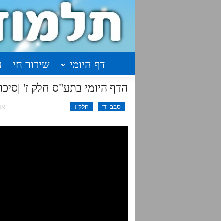
דף היומי
שידור חי
ה
הדף היומי בתע"ס חלק ז' |סיכום| שיעור 41 – עמו
סבב -ד'
חלק ז'
אפר 19