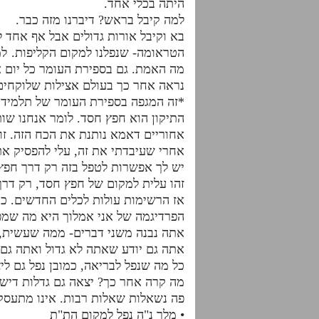
היתה בכלי אחד.
למה קיבל בראש? דיברנו מזה כבר.
בא וקיבל אורות גדולים אבל אף אחד 
הטראומה- שנפלנו למקום הקליפות. למק
מה האמת. גם בספירת העומר כל יום א
נראה אחר כך בעולם אצילות שלוקחים
*זה המגפה בספירת העומר של תלמידי 
התיקון הוא חפץ חסד. לומר אנחנו שות
אחוריים דאמא נותנת את הכח הזה. ז
אחרי שעיבדתי את זה, עלי להפסיק א
יש לך אפשרות לטפל בזה רק דרך חפץ
זהו עלית למקום של חפץ חסד, רק דרך
אז הרשימות עולות לכלים החדשים. כי 
הפרדיגמה של אני אמלוך היא מה שמפיל
אתה נבנה משני דברים- ממה שעשית,
אתה גם יודע שאתה לא גדול ואתה גם
כל מה שנפל לבריאה, כמובן נפל גם ליצ
מה קרה אחר כך? יצאה גם גדלות דישסו
פה נשאלות שאלות רבות. אינו מתעסק 
• מלך נ"ה נפל למקום הת"ת