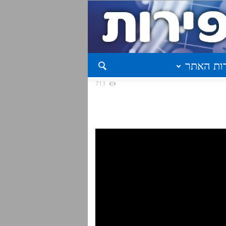
ות האתר
713