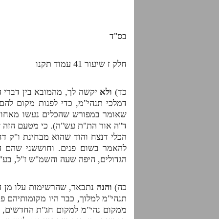
בס"ד
חלק ז שיעור 41 עמוד תקנו
כד)
ולא
יקשה לך, מהמובא בין דברי ה
דמלכי תנהי"מ, כדי לפנות מקום להם
שאומר במפורש שהכלים נעשו מאחורי
ד"ה אור הת"ת עש"ה). כי מטעם הזה ש
הכלי דנצח והוד שהוא מבחינת ו"ק ד
להאמר בשום פנים. וחוששני שהם ה
הגדולים, היפה שעה והשמ"ש ז"ל, בע"ח 
כה)
והנה
נתבאר, שהרשימות עלו מן הנ
תנהי"מ למלוך, כבר היו מקומותיהם פ
ממקום נהי"מ למקום חג"ת החדשים, גר