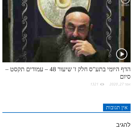
לאתר ספר הרב
דף היומי בזוהר הקדוש
הדף היומי בתע"ס חלק ז' שיעור 48 – עמודים תקסט –
סיום
אפר 27, 2020
1321
אין תגובות
להגיב