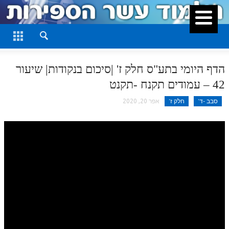
סגור
דף היומי
חלק א
הדף היומי בתע"ס חלק ז' |סיכום בנקודות| שיעור
חלק ב
42 – עמודים תקנח -תקנט
חלק ג
סבב -ד'
חלק ז'
אפר 20, 2020
חלק ד
חלק ה
חלק ו
חלק ז
חלק ח
חלק ט