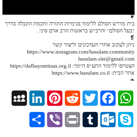
חלק י
חלק יא
❦
בית מדרש הסולם ללימוד פנימיות התורה וחכמת הקבלה בדרך
חלק יב
״בעל הסולם״ והרב״ש בראשות הרב אדם סיני.
חלק יג
❡
ניתן לעקוב אחרי העדכונים וליצור קשר
חלק יד
https://www.instagram.com/hasulam.community
hasulam.site@gmail.com
חלק טו
הצטרפו ללימוד התע״ס היומי: https://dafhayomitaas.org.il
חלק ט"ז
אתר הבית: https://www.hasulam.co.il
❧
בית שער הכוונות
שידור חי
M
L
P
R
T
F
W
הזמן סט תע"ס
y
i
i
e
w
a
h
S
V
P
T
O
S
הזמן סט תלמוד עשר הספירות
S
n
n
d
i
c
a
ספרים להורדה
h
i
r
u
u
k