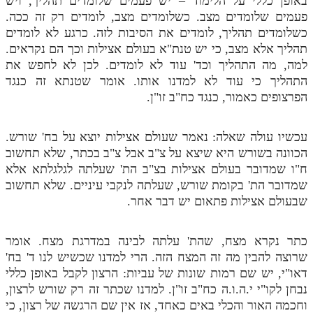
באופן כללי על הלימוד – יש פעמים שלומדים תהליך, ויש
פעמים שלומדים מצב. כשלומדים מצב, לומדים רק זה ככה.
כשלומדים תהליך, לומדים את הסיבות לזה. כרגע לא לומדים
תהליך אלא מצב, כי יש טנת"א בעולם אצילות וכך הם נקראים.
למה, מה התהליך וכד' עוד לא לומדים. לכן לא לחפש את
התהליך כי עוד לא למדנו אותו. אומר שטנתא זה כנגד
הפרצופים כאמור, כנגד כח"ב זו"ן.
עכשיו עולה שאלה: נאמר שעולם אצילות יוצא על בח' שורש.
הכוונה בשורש היא שיצא על צ"ב אבל צ"ב בכתר, שלא תחשוב
ח"ו שמדובר בעולם אצילות בצ"ב הת' שעלתה לגלגלתא אלא
שמדובר הת' בקומת שורש, שעלתה לנקבי עיניים. שלא תחשוב
שבעולם אצילות פתאום יש דבר אחר.
כתר נקרא מצח, שהת' עלתה לבינה במדרגת מצח. אומר
שרוצה להבין מה זה המצח הזה. הרי למדנו שכשיש לנו ד' בח'
דאו"י, יש שם רמות שונות של עביות: הרצון לקבל באופן כללי
נבחן לקו"י י.ה.ו.ה כח"ב זו"ן. למדנו שכתר זה רק שורש לרצון,
וחכמה האור והכלי באים כאחד, אז אין שם הרגשה של רצון, כי