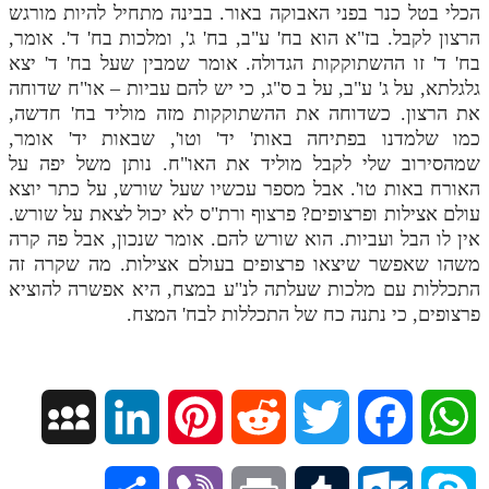
הכלי בטל כנר בפני האבוקה באור. בבינה מתחיל להיות מורגש
הרצון לקבל. בז"א הוא בח' ע"ב, בח' ג', ומלכות בח' ד'. אומר,
בח' ד' זו ההשתוקקות הגדולה. אומר שמבין שעל בח' ד' יצא
גלגלתא, על ג' ע"ב, על ב ס"ג, כי יש להם עביות – או"ח שדוחה
את הרצון. כשדוחה את ההשתוקקות מזה מוליד בח' חדשה,
כמו שלמדנו בפתיחה באות' יד' וטו', שבאות יד' אומר,
שמהסירוב שלי לקבל מוליד את האו"ח. נותן משל יפה על
האורח באות טו'. אבל מספר עכשיו שעל שורש, על כתר יוצא
עולם אצילות ופרצופים? פרצוף ורת"ס לא יכול לצאת על שורש.
אין לו הבל ועביות. הוא שורש להם. אומר שנכון, אבל פה קרה
משהו שאפשר שיצאו פרצופים בעולם אצילות. מה שקרה זה
התכללות עם מלכות שעלתה לנ"ע במצח, היא אפשרה להוציא
פרצופים, כי נתנה כח של התכללות לבח' המצח.
M
L
P
R
T
F
W
y
i
i
e
w
a
h