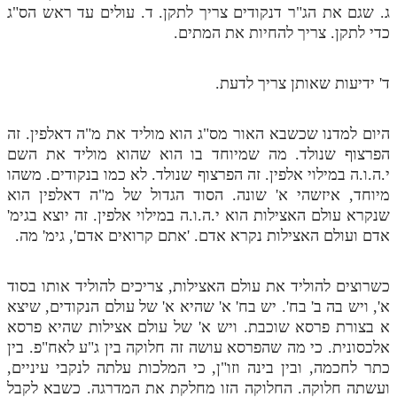
ג. שגם את הג"ר דנקודים צריך לתקן. ד. עולים עד ראש הס"ג
כדי לתקן. צריך להחיות את המתים.
ד' ידיעות שאותן צריך לדעת.
היום למדנו שכשבא האור מס"ג הוא מוליד את מ"ה דאלפין. זה
הפרצוף שנולד. מה שמיוחד בו הוא שהוא מוליד את השם
י.ה.ו.ה במילוי אלפין. זה הפרצוף שנולד. לא כמו בנקודים. משהו
מיוחד, איזשהי א' שונה. הסוד הגדול של מ"ה דאלפין הוא
שנקרא עולם האצילות הוא י.ה.ו.ה במילוי אלפין. זה יוצא בגימ'
אדם ועולם האצילות נקרא אדם. 'אתם קרואים אדם', גימ' מה.
כשרוצים להוליד את עולם האצילות, צריכים להוליד אותו בסוד
א', ויש בה ב' בח'. יש בח' א' שהיא א' של עולם הנקודים, שיצא
א בצורת פרסא שוכבת. ויש א' של עולם אצילות שהיא פרסא
אלכסונית. כי מה שהפרסא עושה זה חלוקה בין ג"ע לאח"פ. בין
כתר לחכמה, ובין בינה וזו"ן, כי המלכות עלתה לנקבי עיניים,
ועשתה חלוקה. החלוקה הזו מחלקת את המדרגה. כשבא לקבל