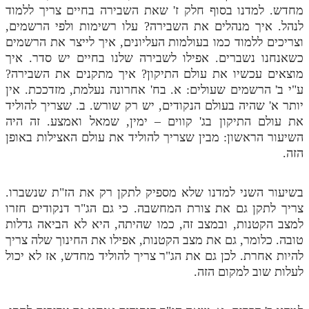
מחדש. למדנו בסוף חלק ז' שאת השבירה בחיים צריך ללמוד
תלמוד עשר הספירות חלק יא
לנהל. איך מנהלים את השבירה? עלו רשימות ולפי הרשמים,
וצריכים ללמוד כמו בעולמות העליונים, איך לייצר את הרשמים
תלמוד עשר הספירות חלק יב
כשאנחנו נשברים. אפילו לשבירה שלנו בחיים יש סדר. איך
מוצאים עכשיו את עולם התיקון? איך מתקנים את השבירה?
תלמוד עשר הספירות חלק יג
ע"י ב' הרשמים שעולים: א. בח' אחרונה נעלמת, מזדככת. אין
תלמוד עשר הספירות חלק יד
יותר א' שהיה בעולם הנקודים, יש רק שורש. ב. שצריך להוליד
את עולם התיקון בג' קווים – ימין, שמאל ואמצע. זה היה
תלמוד עשר הספירות חלק טו
השיעור הראשון: מבין שצריך להוליד את עולם האצילות באופן
תלמוד עשר הספירות חלק טז
הזה.
בית שער הכוונות
בשיעור השני למדנו שלא מספיק לתקן רק את הז"ת שנשברו.
אודות האתר
צריך לתקן גם את צורת המחשבה. כי גם הג"ר דנקודים חזרו
למצב הקטנות, ובמצב זה, כמו שהיתה, היא לא הביאה גדלות
אודות האתר
טובה. כלומר, גם את מצב הקטנות, אפילו את החינוך שלה צריך
להיות אחרת. לכן גם את הג"ר צריך להוליד מחדש, אז לא יכול
בעל הסולם
לעלות שוב למקום הזה.
אתר הבית