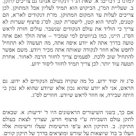
למדנו ב' דברים: א. שאת הג"ר דנקודים אנחנו גם צריכים לתקן.
לאתר ספר הרב
ב. שעליית המ"ן, הביקוש הוא תמיד לעליון אבל המתוקן. לכן
דף היומי בזוהר הקדוש
צריכים לעלות עד המקום המתוקן. מז"ת דנקודים לאו"א, הם
קטנים, לכתר הוא קטן, לישסו"ת קטן. לס"ג פרצוף שערות לא
צריך כי הוליד את עולם הנקודים שנשבר. עולים חזרה לראש
הס"ג. היינו, כמו בניווטים למי שמכיר – אתה הולך ואם אתה
טועה בדרך אתה לא יודע איפה אתה, מה תעשה? לא תתחיל
לחפש אלא חוזר לנקודה שאותה אתה מכיר ויודע. משם אפשר
להתחיל שוב ללכת. לפעמים צריך לחזור הרבה לאחור. אחרת
תטעה עוד יותר. לכן צריך תמיד לחזור ליסוד ידוע.
ס"ג זה יסוד ידוע. כל מה שקרה בעולם הנקודים לא ידוע. גם
הראש, אני לא יודע שהוא נכון אלא שיודע שהוא לא נכון כי
היתה שבירה, אז חוזר לראש שיודע. חוזרים לס"ג.
אם כך, בשני השיעורים הראשונים היו ד' ידיעות: א. שבאים
לתקן עולם השבירה ע"י פרצוף חדש, שצריך לצאת בעולם
התיקון. ב. התיקון הוא ע"פי הרשימות שעלו ורשימות אלה
העלו ב' בח' שיוצאות על שורש ומוציאים בדרך של תיקון קווים.