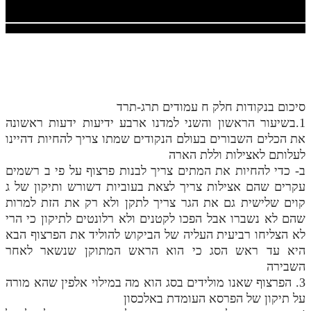
חלק י
חלק יא
חלק יב
חלק יג
סיכום בנקודות חלק ח עמודים תרג-תרד
חלק יד
1.בשיעור הראשון והשני למדנו ארבע ידיעות ידעות ראשונה
חלק טו
את הכלים השבורים בעולם הנקודים שמתו צריך להחיות דהיינו
לעלותם לאצילות וללת הארה
חלק ט"ז
ב- כדי להחיות את המתים צריך לבנות פרצוף על פי ב רשמים
בית שער הכוונות
עקרים שהם אצילות צריך לצאת בעוביות דשורש ותיקון של ג
קוים שלישית גם את הגר צריך לתקן ולא רק את הזת למרות
שידור חי
שהם לא נשברו אבל הפכו לקטנים ולא רלונטים לתיקון כי הרי
לא הצליחו רביעית העליה של הביקוש להוליד את הפרצוף הבא
הזמן סט תע"ס
היא עד ראש הסג כי הוא הראש המתוקן שנשאר לאחר
השבירה
הזמן סט תלמוד עשר הספירות
3. הפרצוף שאנו מולידים בסג הוא מה במילוי אלפין שהא מורה
על תיקון של הפרסא העומדת באלכסון
ספרים להורדה