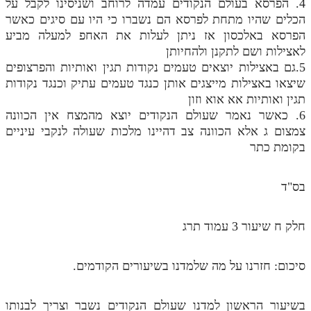
4. הפרסא בעולם הנקודים עמדה לרוחב ושניסינו לקבל על
מנוע חיפוש בספרים
הכלים שהיו מתחת לפרסא הם נשברו כי היו עם סיגים כאשר
הפרסא באלכסון אז ניתן לעלות את האחפ למעלה מביע
תלמוד עשר הספירות בעיון
לאצילות ושם לתקנן ולהחיותן
5.גם באצילות יוצאים טעמים נקודות תגין ואותיות והפרצופים
תלמוד עשר הספירות חלק א
שיצאו באצילות מייצגים אותן כנגד טעמים עתיק וכנגד נקודות
תגין ואותיות אא אוא וזון
תע"ס חלק ב' עיון
6. כאשר נאמר שעולם הנקודים יוצא מהמצח אין הכוונה
תע"ס חלק ג' עיון
צמצום ג אלא הכוונה צב דהיינו מלכות שעולה לנקבי עיניים
בקומת כתר
תלמוד עשר הספירות חלק ד
תלמוד עשר הספירות חלק ה
בס"ד
תלמוד עשר הספירות חלק ו
חלק ח שיעור 3 עמוד תרג
תלמוד עשר הספירות חלק ז
תלמוד עשר הספירות חלק ח
סיכום: חזרנו על מה שלמדנו בשיעורים הקודמים.
תלמוד עשר הספירות חלק ט
בשיעור הראשון למדנו שעולם הנקודים נשבר וצריך לבנותו
תלמוד עשר הספירות חלק י