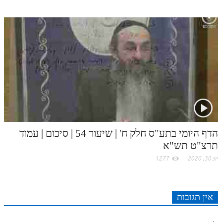
הדף היומי בתע"ס חלק ח' | שיעור 54 | סיכום | עמוד
תרצ"ט תש"א
יונ 30, 2020
1277
אין תגובות