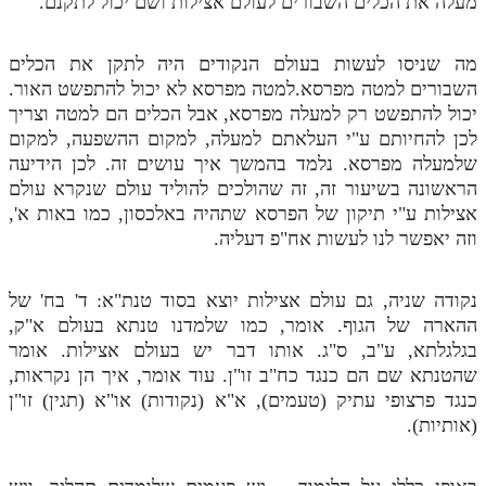
מעלה את הכלים השבורים לעולם אצילות ושם יכול לתקנם.
מה שניסו לעשות בעולם הנקודים היה לתקן את הכלים
השבורים למטה מפרסא.למטה מפרסא לא יכול להתפשט האור.
יכול להתפשט רק למעלה מפרסא, אבל הכלים הם למטה וצריך
לכן להחיותם ע"י העלאתם למעלה, למקום ההשפעה, למקום
שלמעלה מפרסא. נלמד בהמשך איך עושים זה. לכן הידיעה
הראשונה בשיעור זה, זה שהולכים להוליד עולם שנקרא עולם
אצילות ע"י תיקון של הפרסא שתהיה באלכסון, כמו באות א',
וזה יאפשר לנו לעשות אח"פ דעליה.
נקודה שניה, גם עולם אצילות יוצא בסוד טנת"א: ד' בח' של
ההארה של הגוף. אומר, כמו שלמדנו טנתא בעולם א"ק,
בגלגלתא, ע"ב, ס"ג. אותו דבר יש בעולם אצילות. אומר
שהטנתא שם הם כנגד כח"ב זו"ן. עוד אומר, איך הן נקראות,
כנגד פרצופי עתיק (טעמים), א"א (נקודות) או"א (תגין) זו"ן
(אותיות).