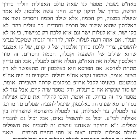
באח"פ נשבר. מספר לנו שאת עולם האצילות הוליד בדרך
חדשה, בדרך של תיקון קווים. היינו עשה אלכסון. לא אמר
שיעלה במצוק, רק חכמה, אלא שילב חכמה וחסדים ויצר את
האלכסון שהוא שילוב של חכמה וחסדים. כך עולים בהר. לא
בקו ישר. א"א לעלות ישר וגם א"א ללכת רק במישור, כי אז לא
תעלה. אם אתה רוצה לעלות להר, להרהור הגבוה שמקבל בע"מ
להשפיע, צריך ללכת בדרך אלכסון, של ג' קוים, של קו אמצעי
שהוא שילוב של השפעה וקבלה, חכמה וחסדים. זה סוד
האלכסון שלקח את האח"פ, העלה אותם למעלה, אבל הם עדיין
מתחת לפרסא. אם הפרסא היא באלכסון זה מתאפשר לא רק
בציור. אומר, שהסוד נקרא אח"פ דעליה. בנקודים זה היה אח"פ
במקומם. כשניסו לקבל אח"פ במקומם קרתה השבירה. אומר,
יש סוד שנקרא אח"פ דעליה, ורק מספר שזה קיים, אבל עוד לא
מספר מה זה בדיוק. זה אומר, הלכו להוליד את עולם אצילות
בסוד פרסא שעומדת באלכסון, שיכול להגביה שפלים עד מרום.
עד למעלה, עד לאצילות, עד למעלה מהפרסא שהפרידה בין
אצילות לבי"ע. יכול גם להשפיל גאים, אבל יכול גם להגביה
שפלים. ז"א התיקון שאנחנו עושים זה להגביה את השפלים
לעולם אצילות. למדנו באות א' מהי תחיית המתים – שאני