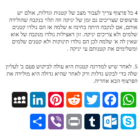
מנוע חיפוש בספרים
4 כל פרצוף צריך לעבור מצב של קטנות וגדלות, אולם יש
פרצופים שצריכים גם זמן של יניקה וזה תלוי בנקבה שהולידה
תלמוד עשר הספירות בעיון
אותם, אם לנקבה היתה בחינה א שלמה אז הם נולדו קטנים
שלמים ולא צריכים יניקה. זון דאצילות נולדו מנקבה של אוא
תלמוד עשר הספירות חלק א
שאין לה א' שלמה לכן הם נולדו תינוקות ולא קטנים שלמים
תע"ס חלק ב' עיון
ומשלימים את קטנותם עי יניקה .
תע"ס חלק ג' עיון
5. לאחר שיש למדרגה קטנות היא עולה לביקוש פעם ב' לעליון
תלמוד עשר הספירות חלק ד
שלה כדי לבקש גדלות ורק לאחר שהיא גדולה היא מולידה את
הפרצוף הבא אחריה.
תלמוד עשר הספירות חלק ה
תלמוד עשר הספירות חלק ו
M
L
P
R
T
F
W
תלמוד עשר הספירות חלק ז
y
i
i
e
w
a
h
תלמוד עשר הספירות חלק ח
S
V
P
T
O
S
תלמוד עשר הספירות חלק ט
S
n
n
d
i
c
a
h
i
r
u
u
k
תלמוד עשר הספירות חלק י