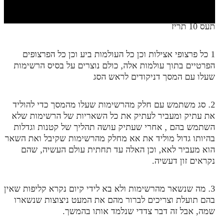
חלק י
חלק יא
תעס 10 תריז
חלק יב
1 כל פרצופי אצילות וכן כל העולמות ביע וכן כל הפרצופים
חלק יג
הפרטיים בתוך עולמות אלה, כולם נוצרים על בסיס הרשימות
חלק יד
שעלו עם המסך דניקודים לראש הסג
חלק טו
2. סג משתמש עם חלק מהרשימות שעלו מהמסך כדי להוליד
חלק ט"ז
את עתיק ומעביר לעתיק את כל השאריות של הרשימות שלא
השתמש בהם , אחרי שעתיק עושה תהליך של קטנות וגדלות
בית שער הכוונות
בהיותו גדול מוליד את אא מחלק מהרשימות שקיבל ואת השאר
הוא מעביר לאא, וכן האלה עד תחתית עולם העשיה, שהם
שידור חי
נקראים זון דעשיה.
הזמן סט תע"ס
3. מה שנשאר מהרשימות ולא בא לידי קיום נקרא קליפות שאין
הזמן סט תלמוד עשר הספירות
בהם תועלת וצריכים לברור מהם את המעט ניצוצות שנשארו
שמה, אבל זה דבר צדדי שנלמד אותו בהמשך.
ספרים להורדה