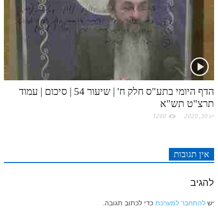
הדף היומי בתע"ס חלק ח' | שיעור 54 | סיכום | עמוד
תרצ"ט תש"א
יונ 30, 2020
1280
אין תגובות
להגיב
יש
להתחבר למערכת
כדי לכתוב תגובה.