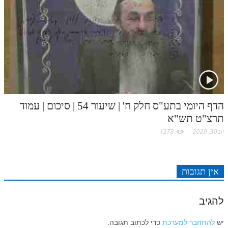
לאתר ספר הרב
דף היומי בזוהר הקדוש
הדף היומי בתע"ס חלק ח' | שיעור 54 | סיכום | עמוד
תרצ"ט תש"א
יונ 30, 2020
1278
אין תגובות
להגיב
יש
להתחבר למערכת
כדי לכתוב תגובה.