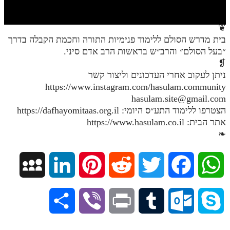
חלק י
חלק יא
❦
בית מדרש הסולם ללימוד פנימיות התורה וחכמת הקבלה בדרך
חלק יב
״בעל הסולם״ והרב״ש בראשות הרב אדם סיני.
חלק יג
❡
ניתן לעקוב אחרי העדכונים וליצור קשר
חלק יד
https://www.instagram.com/hasulam.community
hasulam.site@gmail.com
חלק טו
הצטרפו ללימוד התע״ס היומי: https://dafhayomitaas.org.il
חלק ט"ז
אתר הבית: https://www.hasulam.co.il
❧
בית שער הכוונות
שידור חי
M
L
P
R
T
F
W
הזמן סט תע"ס
y
i
i
e
w
a
h
S
V
P
T
O
S
הזמן סט תלמוד עשר הספירות
S
n
n
d
i
c
a
ספרים להורדה
h
i
r
u
u
k