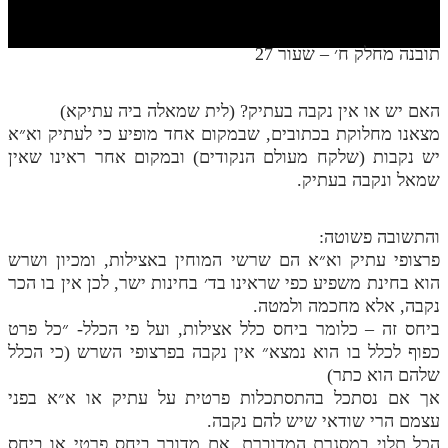
חלק י
חלק יא
תובנה מחלק ח׳ – שעור 27
חלק יב
האם יש או אין נקבה בעתיק? (לית שמאלה ביה עתיקא)
חלק יג
מצאנו מחלוקת בכתובים, שבמקום אחד מופיע כי לעתיק וא״א
חלק יד
יש נקבות (שלקח מעולם הנקודים) ובמקום אחר ראינו שאין
שמאל ונקבה בעתיק.
חלק טו
חלק ט"ז
והתשובה פשוטה:
פרצופי עתיק וא״א הם שרשי המוחין באצילות, ומכיון ושרש
בית שער הכוונות
הוא בחינת משפיע כפי שראינו בד׳ בחינות ישר, לכן אין בו הכר
נקבה, אלא מחכמה ולמטה.
שידור חי
ביחס זה – כלומר ביחס כלל אצילות, ועל פי הכלל- ״כל פרט
כפוף לכלל בו הוא נמצא״ אין נקבה בפרצופי השרש (כי הכלל
הזמן סט תע"ס
שלהם הוא כתר)
אך אם נסתכל בהתסתכלות פרטית על עתיק או א״א בפני
הזמן סט תלמוד עשר הספירות
עצמם הרי שודאי שיש להם נקבה.
ספרים להורדה
הכל תלוי במסגרת המדוברת. אם מדובר ביחס פרטי או ביחס