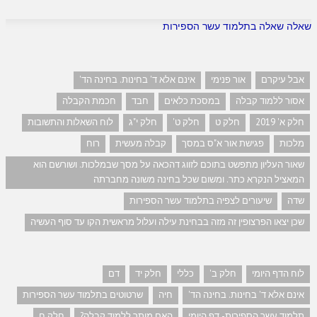
שאלה שאלה בתלמוד עשר הספירות
אבל עיקרם
אור פנימי
אינם אלא ד' בחינות. בחינה הד'
אסור ללמוד קבלה
במסכת כלאים
חבד
חכמת הקבלה
חלק א' 2019
חלק ט
חלק ט'
חלק י"ג
לוח השאלות והתשובות
מלכות
פגישת אור א"ס במסך
קבלה מעשית
רוח
שאור העליון מתפשט בתוכם לזווג דהכאה על מסך שבמלכות. ושורשם הוא
המאציל הנקרא כתר. ומשום שכל בחינה משונה מחברתה
שדה
שיעורים לצפיה בתלמוד עשר הספירות
שכן יצאו הפרצופין זה מזה בבחינת עילה ועלול מראשית הקו עד סוף העשיה
לוח הדף היומי
חלק ב'
כללי
חלק יד
דם
אינם אלא ד' בחינות. בחינה הד'
חיה
שרטוטים בתלמוד עשר הספירות
תלמוד עשר הספירות- דף היומי
האם מותר ללמוד קבלה?
חלק ח