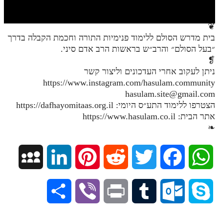
חלק י
חלק יא
❦
בית מדרש הסולם ללימוד פנימיות התורה וחכמת הקבלה בדרך
חלק יב
״בעל הסולם״ והרב״ש בראשות הרב אדם סיני.
חלק יג
❡
ניתן לעקוב אחרי העדכונים וליצור קשר
חלק יד
https://www.instagram.com/hasulam.community
hasulam.site@gmail.com
חלק טו
הצטרפו ללימוד התע״ס היומי: https://dafhayomitaas.org.il
חלק ט"ז
אתר הבית: https://www.hasulam.co.il
❧
בית שער הכוונות
שידור חי
M
L
P
R
T
F
W
הזמן סט תע"ס
y
i
i
e
w
a
h
S
V
P
T
O
S
הזמן סט תלמוד עשר הספירות
S
n
n
d
i
c
a
ספרים להורדה
h
i
r
u
u
k