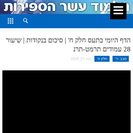
סגור
דף היומי
חלק א
הדף היומי בתעס חלק ח' | סיכום בנקודות | שיעור
חלק ב
28 עמודים תרמט-תרנ
חלק ג
סבב -ד'
חלק ח'
מאי 31, 2020
חלק ד
חלק ה
חלק ו
חלק ז
חלק ח
חלק ט