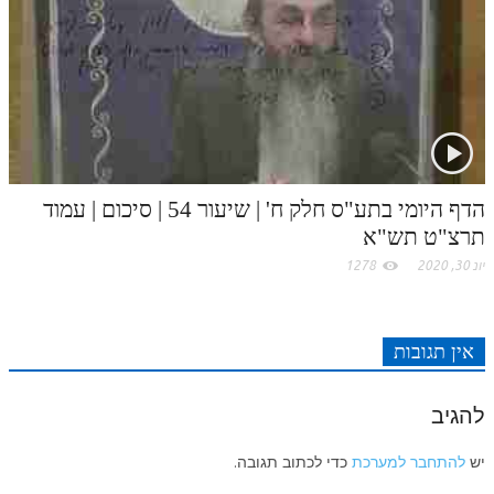
לאתר ספר הרב
דף היומי בזוהר הקדוש
הדף היומי בתע"ס חלק ח' | שיעור 54 | סיכום | עמוד
תרצ"ט תש"א
יונ 30, 2020
1278
אין תגובות
להגיב
יש
להתחבר למערכת
כדי לכתוב תגובה.