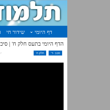
דף היומי
שידור חי
ה
הדף היומי בתעס חלק ח' | סיכום בנקודות | 
סבב -ד'
חלק ח'
יונ 4,