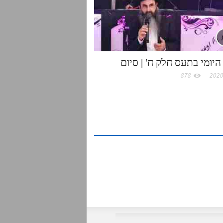
היומי בתעס חלק ח' | סיום
878