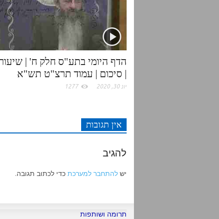
r
o
p
k
p
| סיכום | עמוד תרצ"ט תש"א
יונ 30, 2020
1277
אין תגובות
להגיב
יש
להתחבר למערכת
כדי לכתוב תגובה.
תרומה ושותפות