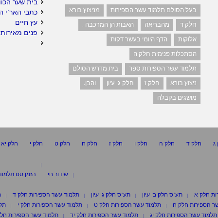
בית שער הכוו
בעל הסולם תלמוד עשר הספירות
מניצוץ בורא
כתבי האר"י ה
עץ חיים
חלק ד
מהבריאה
האבות הן המרכבה .
פנים מאירות 
אלוקות
הדף היומי בעשר דקות
הסתכלות פנימית חלק ה
תלמוד עשר הספירות ספר
בית מדרש הסולם
ניצוץ בורא
חלק ז
חלק ג' עיון
והבן.
מושגים בקבלה
ג
חלק ד
חלק ה
חלק ו
חלק ז
חלק ח
חלק ט
חלק י
חלק יא
שידור חי
הזמן סט תלמוד
ות חלק א
תע"ס חלק ב' עיון
תע"ס חלק ג' עיון
תלמוד עשר הספירות חלק ד
ת
ר הספירות חלק ח
תלמוד עשר הספירות חלק ט
תלמוד עשר הספירות חלק י
תלמ
תלמוד עשר הספירות חלק יג
תלמוד עשר הספירות חלק יד
תלמוד עשר הספירות חלק