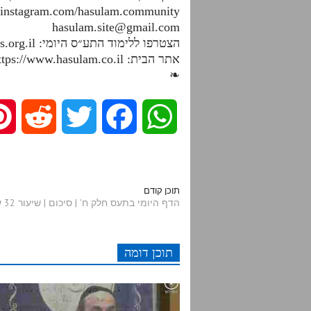
.instagram.com/hasulam.community
hasulam.site@gmail.com
הצטרפו ללימוד התע״ס היומי: https://dafhayomitaas.org.il
אתר הבית: https://www.hasulam.co.il
❧
R
T
F
W
e
w
a
h
d
i
c
a
תוכן קודם
הדף היומי בתעס חלק ח' | סיכום | שיעור 32 עמודים תרנו-תרנז
d
t
e
t
תוכן דומה
i
t
b
s
t
e
o
A