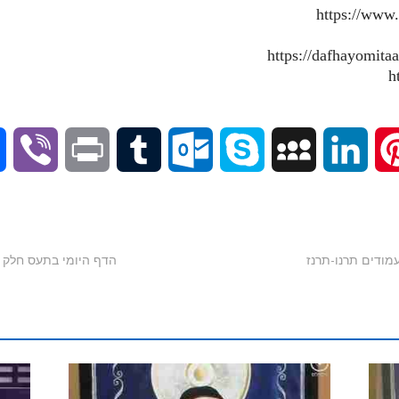
https://www
V
P
T
O
S
M
L
P
i
r
u
u
k
y
i
i
b
i
m
t
y
S
n
n
הדף היומי בתעס חלק ח' | סיכום | 
e
n
b
l
p
p
k
t
r
t
l
o
e
a
e
e
r
o
c
d
r