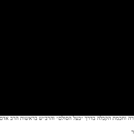
ורה וחכמת הקבלה בדרך ״בעל הסולם״ והרב״ש בראשות הרב אדם ס
ר