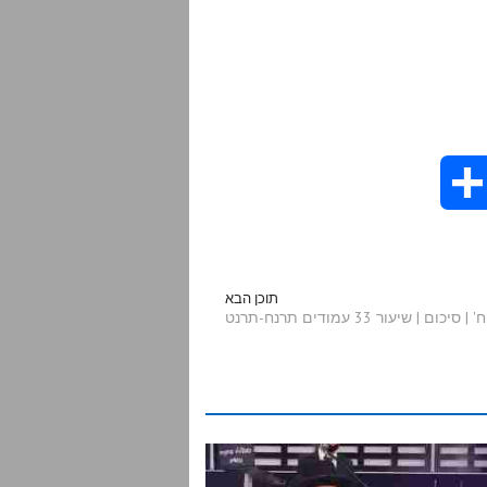
S
h
a
תוכן הבא
שיעור 33 עמודים תרנח-תרנט
r
e