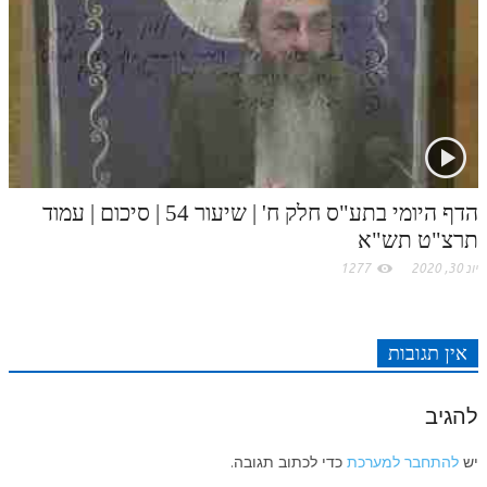
הדף היומי בתע"ס חלק ח' | שיעור 54 | סיכום | עמוד
תרצ"ט תש"א
יונ 30, 2020
1277
אין תגובות
להגיב
יש
להתחבר למערכת
כדי לכתוב תגובה.