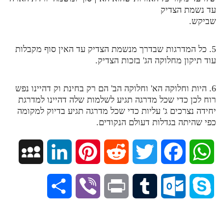
עד נשמת הצדיק
מנוע חיפוש בספרים
שביקש.
תלמוד עשר הספירות בעיון
5. כל המדרגות שבדרך מנשמת הצדיק עד האין סוף מקבלות
תלמוד עשר הספירות חלק א
עוד תיקון מחלוקה הג' בזכות הצדיק.
תע"ס חלק ב' עיון
6. היות וחלוקה הא' וחלוקה הב' הם רק בחינת וק דהיינו נפש
תע"ס חלק ג' עיון
רוח לכן כדי שכל מדרגה תגיע לשלמות שלה דהיינו למדרגת
תלמוד עשר הספירות חלק ד
יחידה נצרכים ג' עליות כדי שכל מדרגה תגיע בדיוק למקומה
כפי שהיתה בגדלות דעולם הנקודים.
תלמוד עשר הספירות חלק ה
תלמוד עשר הספירות חלק ו
M
L
P
R
T
F
W
תלמוד עשר הספירות חלק ז
y
i
i
e
w
a
h
תלמוד עשר הספירות חלק ח
S
V
P
T
O
S
תלמוד עשר הספירות חלק ט
S
n
n
d
i
c
a
h
i
r
u
u
k
תלמוד עשר הספירות חלק י