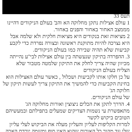
חלק י
חלק יא
תעס 33
1 עולם אצילות נתקן מחלוקה הא והב' בעולם הניקודים דהיינו
חלק יב
מממצב האחור באחור והפנים באחור.
חלק יג
2 מציאות זאת בנקודים היא מציאות חלקית ולא שלמה אבל
היא נצרכה להיות מתוקנת ראשונה ובצורה נפרדת כדי לקבע
חלק יד
קביעות שלא תהיה שבירה כמו בעולם הניקודים.
3. ההפרדה בתיקון שנעשתה בין עולם אצילות לבי"ע נהייתה
חלק טו
מכיוון שהיה צריך לחלק את התיקון שלמטה מטבור שלא
חלק ט"ז
הצליח בעולם הניקודים
על כן חלקו אותו לקביעות ושכלול , כאשר עולם האצילות הוא
בית שער הכוונות
בחינת הקביעות כדי להמשיך את התיקון צריך לעשות תיקון של
חלוקה הג'
שידור חי
של עולם הניקודים.
4. הדרך לתקן את הכלים ניצוצין ואורות מחלוקה הג'
הזמן סט תע"ס
מתאפשרת עי נשמות הצדיקים שמעלים בתפילתם ובמעשיהם
הטובים ביקוש לקשר
הזמן סט תלמוד עשר הספירות
למרות הקליפות לעליון והעליון מעלה את הביקוש לעלי עליון
ספרים להורדה
שלו עד מקור כל האורות שהוא האין סוף ומשמה יורדת הארה