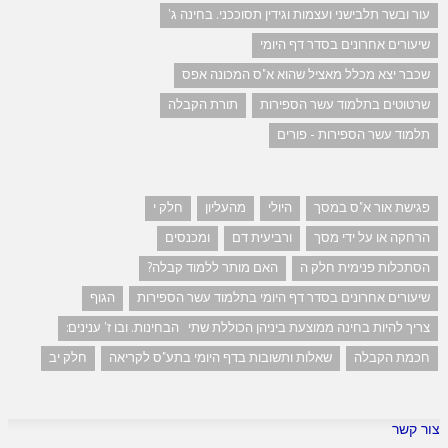
עור ובשר תלבישני ועצמות וגידין תסוככני. בחינה ג'
שיעורים אחרונים בסדר דף היומי
שכבר יצא מכלל מאציל שהוא א"ס המכונה אפס
שרטוטים בתלמוד עשר הספירות
תורת הקבלה
תלמוד עשר הספירות - פורים
פגישת אור א"ס במסך
היולי
מהעליון
חלק י
הרחקה או על ידי מסך
ורביעית דם
ומכנסים
הסתכלות פנימית חלק ה
האם מותר ללמוד קבלה?
שיעורים אחרונים בסדר דף היומי בתלמוד עשר הספירות
הגוף
צריך להיות בחינה ממוצעת ביניהן הכוללת שתי הבחינות. ובו ז' ענינים:
חכמת הקבלה
שאלות ותשובות בדף היומי בתע"ס לקריאה
חלק יב
צור קשר