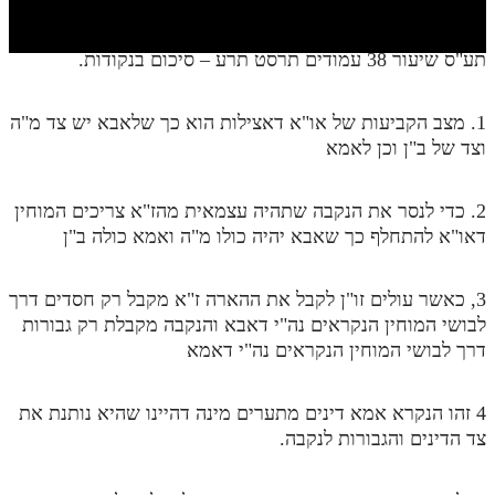
חלק י
חלק יא
תע"ס שיעור 38 עמודים תרסט תרע – סיכום בנקודות.
חלק יב
1. מצב הקביעות של או"א דאצילות הוא כך שלאבא יש צד מ"ה
חלק יג
וצד של ב"ן וכן לאמא
חלק יד
2. כדי לנסר את הנקבה שתהיה עצמאית מהז"א צריכים המוחין
חלק טו
דאו"א להתחלף כך שאבא יהיה כולו מ"ה ואמא כולה ב"ן
חלק ט"ז
בית שער הכוונות
3, כאשר עולים זו"ן לקבל את ההארה ז"א מקבל רק חסדים דרך
לבושי המוחין הנקראים נה"י דאבא והנקבה מקבלת רק גבורות
שידור חי
דרך לבושי המוחין הנקראים נה"י דאמא
הזמן סט תע"ס
4 זהו הנקרא אמא דינים מתערים מינה דהיינו שהיא נותנת את
צד הדינים והגבורות לנקבה.
הזמן סט תלמוד עשר הספירות
ספרים להורדה