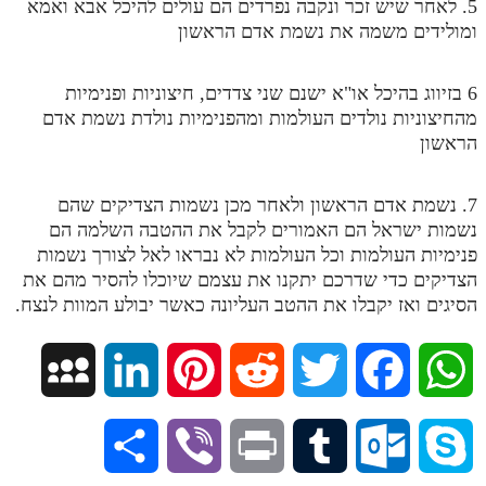
5. לאחר שיש זכר ונקבה נפרדים הם עולים להיכל אבא ואמא
מנוע חיפוש בספרים
ומולידים משמה את נשמת אדם הראשון
תלמוד עשר הספירות בעיון
6 בזיווג בהיכל או"א ישנם שני צדדים, חיצוניות ופנימיות
מהחיצוניות נולדים העולמות ומהפנימיות נולדת נשמת אדם
תלמוד עשר הספירות חלק א
הראשון
תע"ס חלק ב' עיון
תע"ס חלק ג' עיון
7. נשמת אדם הראשון ולאחר מכן נשמות הצדיקים שהם
נשמות ישראל הם האמורים לקבל את ההטבה השלמה הם
תלמוד עשר הספירות חלק ד
פנימיות העולמות וכל העולמות לא נבראו לאל לצורך נשמות
הצדיקים כדי שדרכם יתקנו את עצמם שיוכלו להסיר מהם את
תלמוד עשר הספירות חלק ה
הסיגים ואז יקבלו את ההטב העליונה כאשר יבולע המוות לנצח.
תלמוד עשר הספירות חלק ו
תלמוד עשר הספירות חלק ז
M
L
P
R
T
F
W
תלמוד עשר הספירות חלק ח
y
i
i
e
w
a
h
תלמוד עשר הספירות חלק ט
S
V
P
T
O
S
S
n
n
d
i
c
a
תלמוד עשר הספירות חלק י