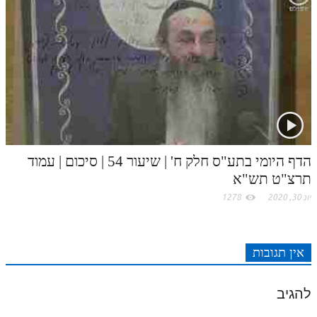
הדף היומי בתע"ס חלק ח' | שיעור 54 | סיכום | עמוד
תרצ"ט תש"א
יונ 30, 2020
1278
אין תגובות
להגיב