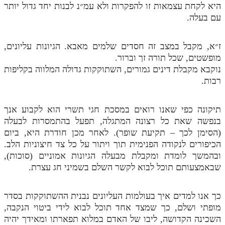
לאתר ספר הרב
היא לקחת עצמאות זו להפקרות ולא עמ״נ לבנות יחד גדול יותר
עם בעלה.
דף היומי בזוהר הקדוש
ז״א, מקבל במצב זה חסדים שלמים מאבא. הגיונות עליונים,
מופשטים, שכל תורה זך וברור.
נוקבא מקבלת דינים גמורים, השתוקקות גדולה המלווה בקליפות
רבות.
תיקונה כפי שאנו רואים במסכת חגי תשרי הוא לקבוע אנך
בנפשה שאת כל רצונה המתגלה, תפעל בהתמסרות לבעלה
(הסימן לכך – תקיעת שופר). לאחר מכן חודרת היא, ביום
הכיפורים לנקודה הפנימית תוך ויתור על כל צד חיצוניות הלב.
ובהמשך לומדת ומקבלת מבעלה הגיונות אמוניים (סוכות),
שבאמצעותם תוכל לבוא לקשר השלם בשמיני חג עצרת.
כך אנו למדים איך בעולמות העליונים נבנית ההשתוקקות בסדר
מופתי ושלם, כך שמצד אחד תוכל לבוא לידי ביטוי הנקבה,
השכינה הקדושה, ליבו של האדם במלוא תפארתו ומאידך יהיה