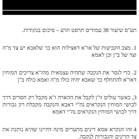
חלק י
חלק יא
חלק יב
תע"ס שיעור 38 עמודים תרסט תרע – סיכום בנקודות.
חלק יג
1. מצב הקביעות של או"א דאצילות הוא כך שלאבא יש צד מ"ה
חלק יד
וצד של ב"ן וכן לאמא
חלק טו
חלק ט"ז
2. כדי לנסר את הנקבה שתהיה עצמאית מהז"א צריכים המוחין
דאו"א להתחלף כך שאבא יהיה כולו מ"ה ואמא כולה ב"ן
בית שער הכוונות
שידור חי
3, כאשר עולים זו"ן לקבל את ההארה ז"א מקבל רק חסדים דרך
לבושי המוחין הנקראים נה"י דאבא והנקבה מקבלת רק גבורות
הזמן סט תע"ס
דרך לבושי המוחין הנקראים נה"י דאמא
הזמן סט תלמוד עשר הספירות
4 זהו הנקרא אמא דינים מתערים מינה דהיינו שהיא נותנת את
ספרים להורדה
צד הדינים והגבורות לנקבה.