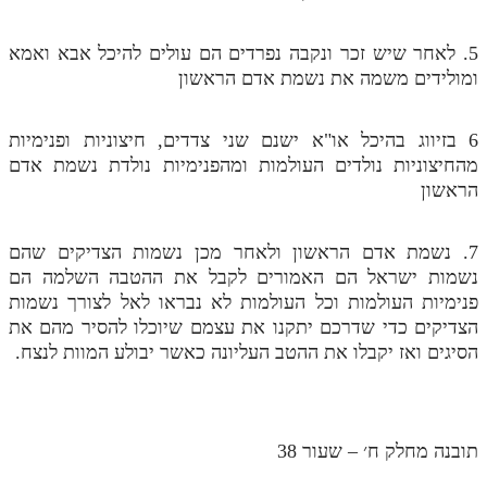
מנוע חיפוש בספרים
5. לאחר שיש זכר ונקבה נפרדים הם עולים להיכל אבא ואמא
תלמוד עשר הספירות בעיון
ומולידים משמה את נשמת אדם הראשון
תלמוד עשר הספירות חלק א
6 בזיווג בהיכל או"א ישנם שני צדדים, חיצוניות ופנימיות
תע"ס חלק ב' עיון
מהחיצוניות נולדים העולמות ומהפנימיות נולדת נשמת אדם
הראשון
תע"ס חלק ג' עיון
תלמוד עשר הספירות חלק ד
7. נשמת אדם הראשון ולאחר מכן נשמות הצדיקים שהם
נשמות ישראל הם האמורים לקבל את ההטבה השלמה הם
תלמוד עשר הספירות חלק ה
פנימיות העולמות וכל העולמות לא נבראו לאל לצורך נשמות
תלמוד עשר הספירות חלק ו
הצדיקים כדי שדרכם יתקנו את עצמם שיוכלו להסיר מהם את
הסיגים ואז יקבלו את ההטב העליונה כאשר יבולע המוות לנצח.
תלמוד עשר הספירות חלק ז
תלמוד עשר הספירות חלק ח
תלמוד עשר הספירות חלק ט
תובנה מחלק ח׳ – שעור 38
תלמוד עשר הספירות חלק י