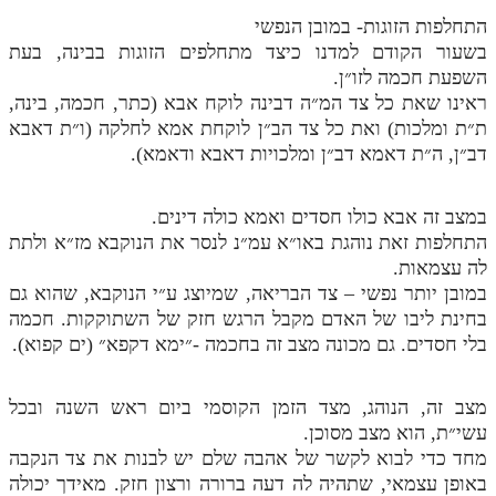
התחלפות הזוגות- במובן הנפשי
תלמוד עשר הספירות חלק יא
בשעור הקודם למדנו כיצד מתחלפים הזוגות בבינה, בעת
השפעת חכמה לזו״ן.
תלמוד עשר הספירות חלק יב
ראינו שאת כל צד המ״ה דבינה לוקח אבא (כתר, חכמה, בינה,
תלמוד עשר הספירות חלק יג
ת״ת ומלכות) ואת כל צד הב״ן לוקחת אמא לחלקה (ו״ת דאבא
דב״ן, ה״ת דאמא דב״ן ומלכויות דאבא ודאמא).
תלמוד עשר הספירות חלק יד
תלמוד עשר הספירות חלק טו
במצב זה אבא כולו חסדים ואמא כולה דינים.
התחלפות זאת נוהגת באו״א עמ״נ לנסר את הנוקבא מז״א ולתת
תלמוד עשר הספירות חלק טז
לה עצמאות.
בית שער הכוונות
במובן יותר נפשי – צד הבריאה, שמיוצג ע״י הנוקבא, שהוא גם
בחינת ליבו של האדם מקבל הרגש חזק של השתוקקות. חכמה
אודות האתר
בלי חסדים. גם מכונה מצב זה בחכמה -״ימא דקפא״ (ים קפוא).
אודות האתר
מצב זה, הנוהג, מצד הזמן הקוסמי ביום ראש השנה ובכל
בעל הסולם
עשי״ת, הוא מצב מסוכן.
מחד כדי לבוא לקשר של אהבה שלם יש לבנות את צד הנקבה
אתר הבית
באופן עצמאי, שתהיה לה דעה ברורה ורצון חזק. מאידך יכולה