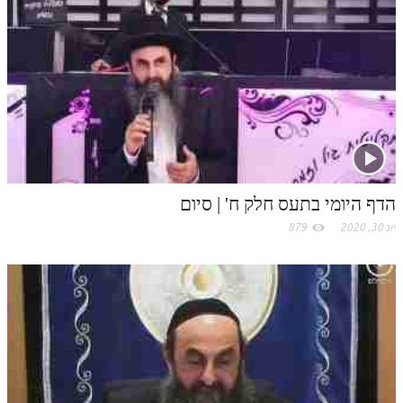
t
.
c
o
m
הדף היומי בתעס חלק ח' | סיום
יונ 30, 2020
879