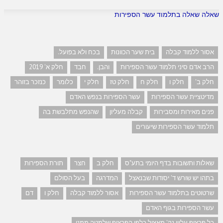
שאלה שאלה בתלמוד עשר הספירות
אסור ללמוד קבלה
בית שער הכוונות
בכח ולא בפועל.
הרב אדם סיני תלמוד עשר הספירות
והבן.
חבד
חלק א' 2019
חלק ב'
חלק ו
חלק ח
חלק טז
חלק י
כלומר
כנזכר בזוהר
מדיטציית עשר הספירות
עשר הספירות בנפש האדם
פנים מאירות ומסבירות
קבלה מעליון
שהנפש מתלבשת בה
תלמוד עשר הספירות שיעורים
שאלות ותשובות בדף היומי בתע"ס
חלק ב
חצר
תורת הספירות
בתהו יש שורש ד' יסודות שבנאצל
המדרגה
בעל הסולם
שרטוטים בתלמוד עשר הספירות
אסור ללמוד קבלה
חלק ו
דם
עשר הספירות בגוף האדם
כל פרצוף עליון נק' מאציל כלפי הפרצוף שלמטה ממנו