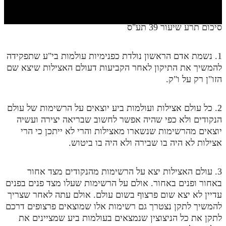
חלק י
חלק יא
סיכום תרע שיעור 39 תע"ס
חלק יב
1. נשמת אדם הראשון נולדת כפנימיות עולמות בי"ע שתפקידה
חלק יג
להמשיך את התיקון לאחר הקביעות דעולם האצילות שיצא שם
חלק יד
הזו"ן רק על ו"ק.
חלק טו
2. כל עולם אצילות ועולמות ביע יוצאים על הרשימות של עולם
חלק ט"ז
הנקודים ולא כפי שהיה אפשר לחשוב שבריאה יצירה ועשיה
יוצאים מהרשימות שנשארו מאצילות והרי לא ייתכן כי הרי
בית שער הכוונות
אצילות לא היה בו שבירה ולא היה בו ביטוש.
שידור חי
3. עולם האצילות יצא על הרשימות מהנקודים מצד אחור
הזמן סט תע"ס
באחור ופנים באחור. אולם על הרשימות שעלו מצד פנים בפנים
עדיין לא יצא שום פרצוף בשום עולם. אולם עתה לאחר שצריך
הזמן סט תלמוד עשר הספירות
להמשיך לתקן נצטרך גם רשימות אלו שמוצאים פרצופים דרכם
לתקן את כל הניצוצין שנמצאים בעולמות ביע שמציינים את
ספרים להורדה