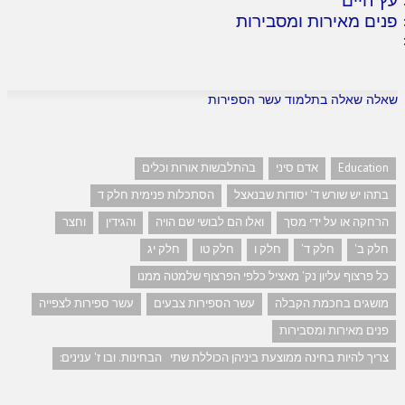
פנים מאירות ומסבירות
שאלה שאלה בתלמוד עשר הספירות
Education
אדם סיני
בהתלבשות אורות וכלים
בתהו יש שורש ד' יסודות שבנאצל
הסתכלות פנימית חלק ד
הרחקה או על ידי מסך
ואלו הם לבושי שם הויה
והגידין
וחצר
חלק ב'
חלק ד'
חלק ו
חלק טו
חלק יג
כל פרצוף עליון נק' מאציל כלפי הפרצוף שלמטה ממנו
מושגים בחכמת הקבלה
עשר הספירות צבעים
עשר ספירות לצפייה
פנים מאירות ומסבירות
צריך להיות בחינה ממוצעת ביניהן הכוללת שתי הבחינות. ובו ז' ענינים: