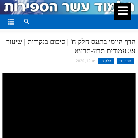
סגור
דף היומי
חלק א
הדף היומי בתעס חלק ח' | סיכום בנקודות | שיעור
חלק ב
39 עמודים תרע-תרעא
חלק ג
סבב -ד'
חלק ח'
יונ 12, 2020
חלק ד
חלק ה
חלק ו
חלק ז
חלק ח
חלק ט