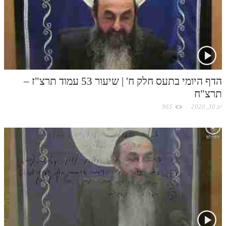
לאתר ספר הרב
דף היומי בזוהר הקדוש
הדף היומי בתעס חלק ח' | שיעור 53 עמוד תרצ"ז –
תרצ"ח
יונ 30, 2020
965