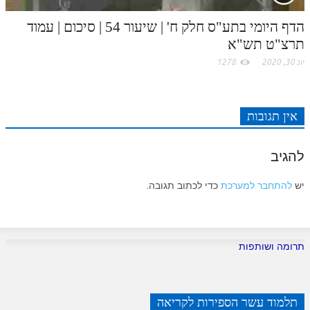
הדף היומי בתע"ס חלק ח' | שיעור 54 | סיכום | עמוד
תרצ"ט תש"א
יונ 30, 2020
1278
אין תגובות
להגיב
יש
להתחבר למערכת
כדי לכתוב תגובה.
תרומה ושותפות
תלמוד עשר הספירות לקריאה