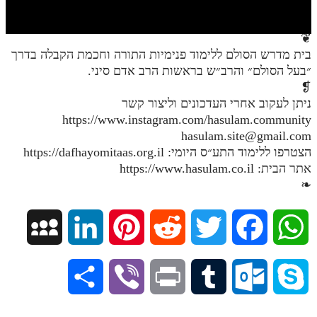
חלק י
חלק יא
❦
בית מדרש הסולם ללימוד פנימיות התורה וחכמת הקבלה בדרך
חלק יב
״בעל הסולם״ והרב״ש בראשות הרב אדם סיני.
חלק יג
❡
ניתן לעקוב אחרי העדכונים וליצור קשר
חלק יד
https://www.instagram.com/hasulam.community
hasulam.site@gmail.com
חלק טו
הצטרפו ללימוד התע״ס היומי: https://dafhayomitaas.org.il
חלק ט"ז
אתר הבית: https://www.hasulam.co.il
❧
בית שער הכוונות
שידור חי
M
L
P
R
T
F
W
הזמן סט תע"ס
y
i
i
e
w
a
h
S
V
P
T
O
S
הזמן סט תלמוד עשר הספירות
S
n
n
d
i
c
a
ספרים להורדה
h
i
r
u
u
k