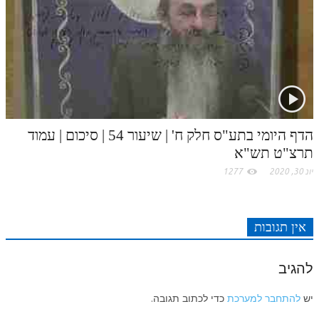
לאתר ספר הרב
דף היומי בזוהר הקדוש
הדף היומי בתע"ס חלק ח' | שיעור 54 | סיכום | עמוד
תרצ"ט תש"א
יונ 30, 2020
1277
אין תגובות
להגיב
יש
להתחבר למערכת
כדי לכתוב תגובה.